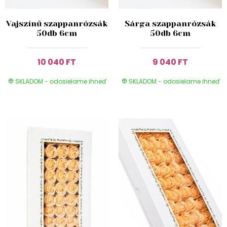
Vajszínű szappanrózsák
Sárga szappanrózsák
50db 6cm
50db 6cm
10 040 FT
9 040 FT
SKLADOM - odosielame ihneď
SKLADOM - odosielame ihneď