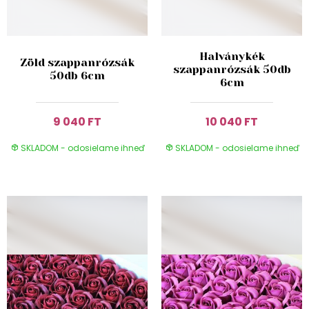
Halványkék
Zöld szappanrózsák
szappanrózsák 50db
50db 6cm
6cm
9 040 FT
10 040 FT
SKLADOM - odosielame ihneď
SKLADOM - odosielame ihneď