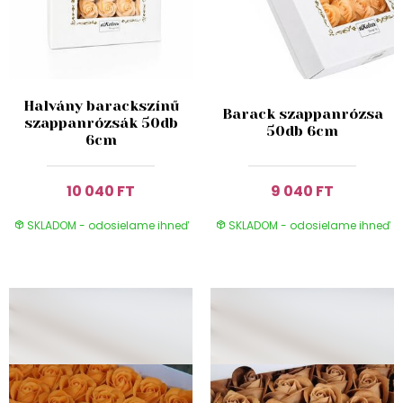
Halvány barackszínű
Barack szappanrózsa
szappanrózsák 50db
50db 6cm
6cm
10 040 FT
9 040 FT
SKLADOM - odosielame ihneď
SKLADOM - odosielame ihneď