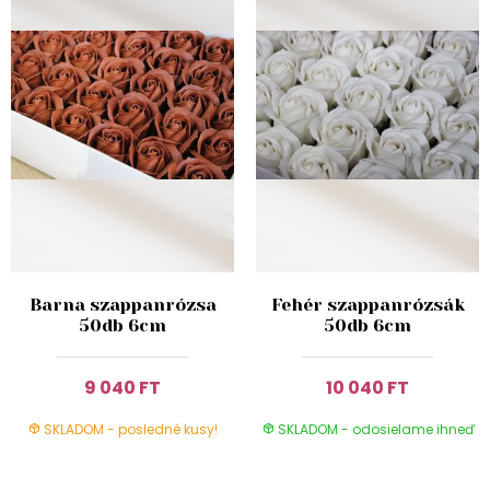
Barna szappanrózsa
Fehér szappanrózsák
50db 6cm
50db 6cm
9 040 FT
10 040 FT
SKLADOM - posledné kusy!
SKLADOM - odosielame ihneď