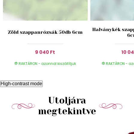
Halványkék szap
Zöld szappanrózsák 50db 6cm
6
9 040 Ft
10 04
RAKTÁRON - azonnal kiszállítjuk
RAKTÁRON - azon
High-contrast mode
Utoljára
megtekintve