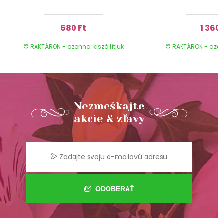
680 Ft
1 36
RAKTÁRON - azonnal kiszállítjuk
RAKTÁRON - azon
Nezmeškajte
akcie & zľavy
ODOBERAŤ