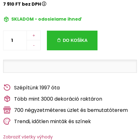
7 910 FT bez DPH
SKLADOM - odosielame ihneď
+
DO KOŠÍKA
-
Szépítünk 1997 óta
Több mint 3000 dekoráció raktáron
700 négyzetméteres üzlet és bemutatóterem
Trendi, időtlen minták és színek
Zobraziť všetky výhody