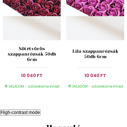
Sötétvörös
Lila szappanrózsák
szappanrózsák 50db
50db 6cm
6cm
10 040 FT
10 040 FT
SKLADOM - odosielame ihneď
SKLADOM - odosielame ihneď
High-contrast mode