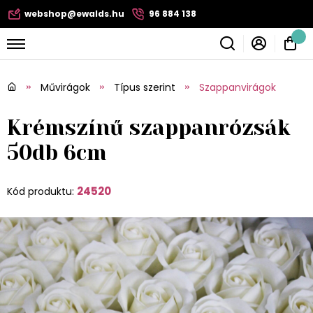
webshop@ewalds.hu
96 884 138
Művirágok
Típus szerint
Szappanvirágok
Krémszínű szappanrózsák
50db 6cm
24520
Kód produktu: