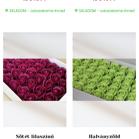
SKLADOM - odosielame ihneď
SKLADOM - odosielame ihneď
Sötét lilaszínű
Halványzöld