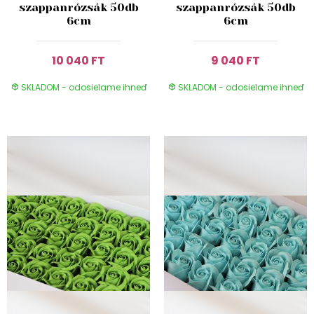
szappanrózsák 50db
szappanrózsák 50db
6cm
6cm
10 040 FT
9 040 FT
SKLADOM - odosielame ihneď
SKLADOM - odosielame ihneď