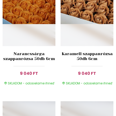
Narancssárga
Karamell szappanrózsa
szappanrózsa 50db 6cm
50db 6cm
9 040 FT
9 040 FT
SKLADOM - odosielame ihneď
SKLADOM - odosielame ihneď