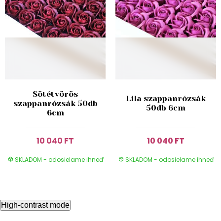
Sötétvörös
Lila szappanrózsák
szappanrózsák 50db
50db 6cm
6cm
10 040 FT
10 040 FT
SKLADOM - odosielame ihneď
SKLADOM - odosielame ihneď
High-contrast mode