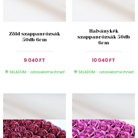
Halványkék
Zöld szappanrózsák
szappanrózsák 50db
50db 6cm
6cm
9 040 FT
10 040 FT
SKLADOM - odosielame ihneď
SKLADOM - odosielame ihneď