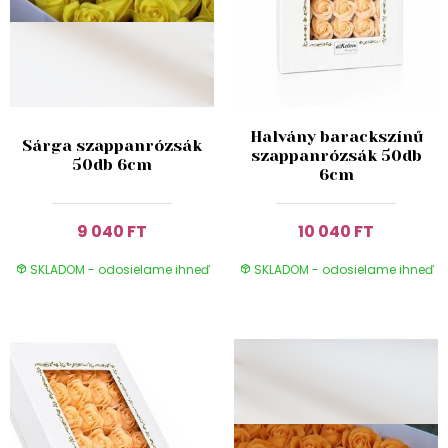
Halvány barackszínű
Sárga szappanrózsák
szappanrózsák 50db
50db 6cm
6cm
9 040 FT
10 040 FT
SKLADOM - odosielame ihneď
SKLADOM - odosielame ihneď