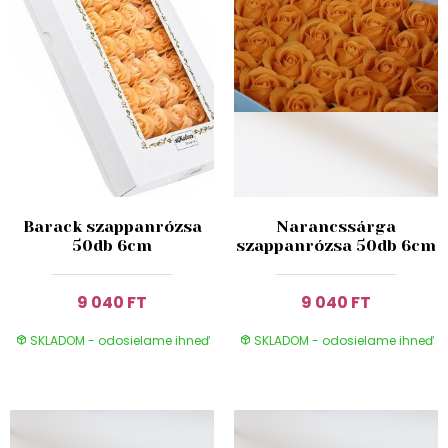
Barack szappanrózsa
Narancssárga
50db 6cm
szappanrózsa 50db 6cm
9 040 FT
9 040 FT
SKLADOM - odosielame ihneď
SKLADOM - odosielame ihneď