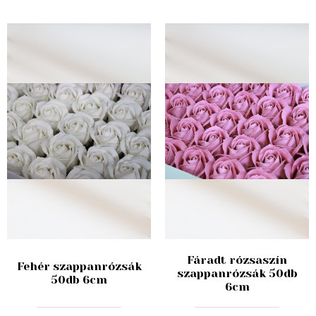
Fáradt rózsaszín
Fehér szappanrózsák
szappanrózsák 50db
50db 6cm
6cm