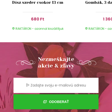
Dísz szeder csokor 13 cm
Gombák, 3 da
680 Ft
1 36
RAKTÁRON - azonnal kiszállítjuk
RAKTÁRON - azon
Nezmeškajte
akcie & zľavy
ODOBERAŤ