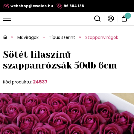
webshop@ewalds.hu
96 884 138
Művirágok
Típus szerint
Szappanvirágok
Sötét lilaszínű
szappanrózsák 50db 6cm
24537
Kód produktu: