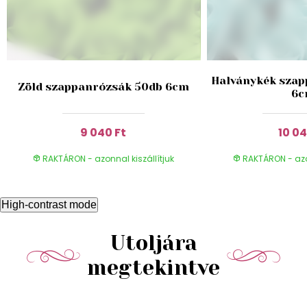
Halványkék szap
Zöld szappanrózsák 50db 6cm
6
9 040 Ft
10 04
RAKTÁRON - azonnal kiszállítjuk
RAKTÁRON - azon
High-contrast mode
Utoljára
megtekintve