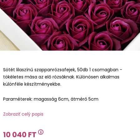
Sötét lilaszínű szappanrózsafejek, 50db 1 csomagban -
tökéletes mása az elő rózsáknak. Különösen alkalmas
különféle készítményekbe.
Paraméterek: magasság 6cm, átmérő 5cm
Zobraziť celý popis
10 040 FT