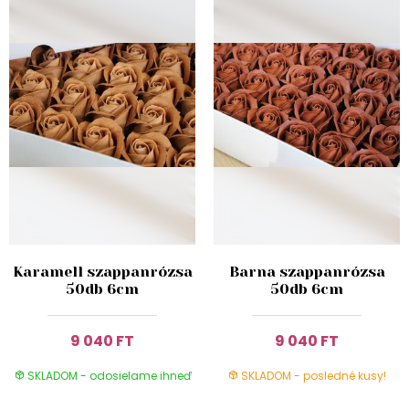
Karamell szappanrózsa
Barna szappanrózsa
50db 6cm
50db 6cm
9 040 FT
9 040 FT
SKLADOM - odosielame ihneď
SKLADOM - posledné kusy!