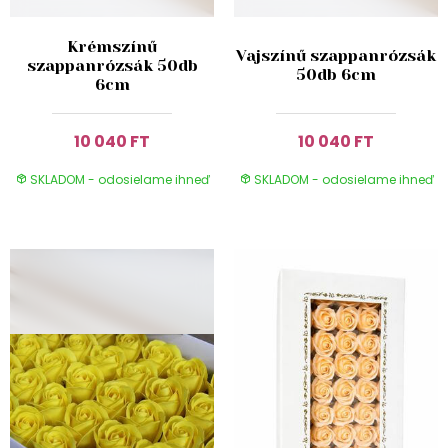
Krémszínű
Vajszínű szappanrózsák
szappanrózsák 50db
50db 6cm
6cm
10 040 FT
10 040 FT
SKLADOM - odosielame ihneď
SKLADOM - odosielame ihneď