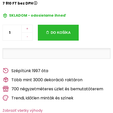
7 910 FT bez DPH
SKLADOM - odosielame ihneď
+
DO KOŠÍKA
-
Szépítünk 1997 óta
Több mint 3000 dekoráció raktáron
700 négyzetméteres üzlet és bemutatóterem
Trendi, időtlen minták és színek
Zobraziť všetky výhody