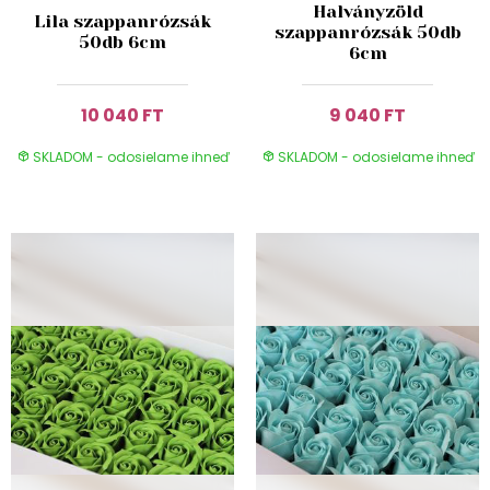
Halványzöld
Lila szappanrózsák
szappanrózsák 50db
50db 6cm
6cm
10 040 FT
9 040 FT
SKLADOM - odosielame ihneď
SKLADOM - odosielame ihneď