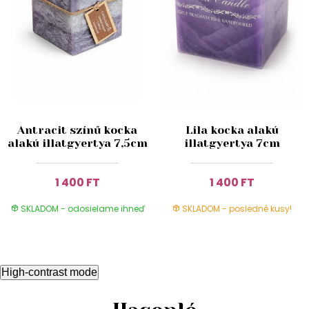
Antracit színű kocka
Lila kocka alakú
alakú illatgyertya 7,5cm
illatgyertya 7cm
1 400 FT
1 400 FT
SKLADOM - odosielame ihneď
SKLADOM - posledné kusy!
High-contrast mode