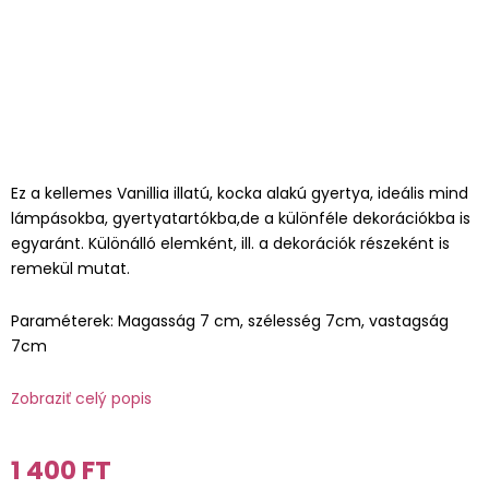
Ez a kellemes Vanillia illatú, kocka alakú gyertya, ideális mind
lámpásokba, gyertyatartókba,de a különféle dekorációkba is
egyaránt. Különálló elemként, ill. a dekorációk részeként is
remekül mutat.
Paraméterek: Magasság 7 cm, szélesség 7cm, vastagság
7cm
Zobraziť celý popis
1 400 FT