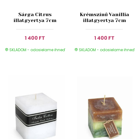
Sárga Citrus
Krémszínű Vanillia
illatgyertya 7cm
illatgyertya 7cm
1 400 FT
1 400 FT
SKLADOM - odosielame ihneď
SKLADOM - odosielame ihneď