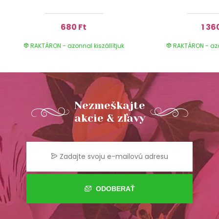
680 Ft
1 36
RAKTÁRON - azonnal kiszállítjuk
RAKTÁRON - azon
Nezmeškajte
akcie & zľavy
ODOBERAŤ