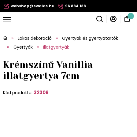
webshop@ewalds.hu
96 884 138
Lakás dekoráció
Gyertyák és gyertyatartók
Gyertyák
Illatgyertyák
Krémszínű Vanillia
illatgyertya 7cm
32309
Kód produktu: