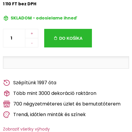
1 110 FT bez DPH
SKLADOM - odosielame ihneď
+
DO KOŠÍKA
-
Szépítünk 1997 óta
Több mint 3000 dekoráció raktáron
700 négyzetméteres üzlet és bemutatóterem
Trendi, időtlen minták és színek
Zobraziť všetky výhody