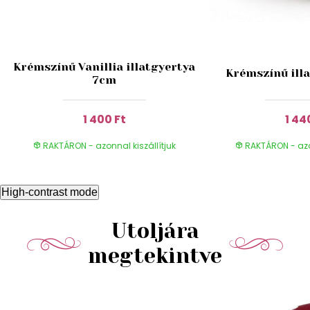
Krémszínű Vanillia illatgyertya
Krémszínű ill
7cm
1 400 Ft
1 44
RAKTÁRON - azonnal kiszállítjuk
RAKTÁRON - azon
High-contrast mode
Utoljára
megtekintve