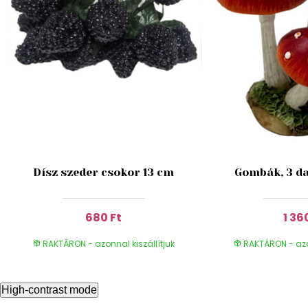
Dísz szeder csokor 13 cm
Gombák, 3 da
680 Ft
1 36
RAKTÁRON - azonnal kiszállítjuk
RAKTÁRON - azon
High-contrast mode