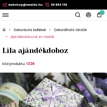
webshop@ewalds.hu
96 884 138
Dekorációs kellékek
Dekorálható tárolók
Ajándékdobozok és táskák
Lila ajándékdoboz
1326
Kód produktu: