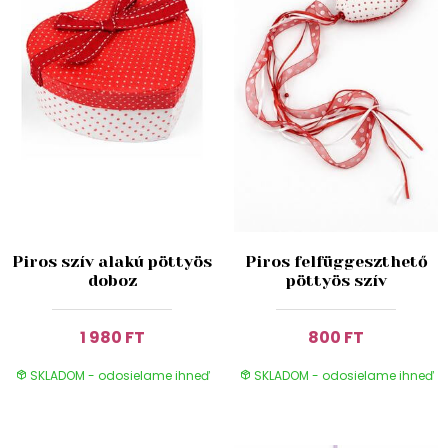
Piros szív alakú pöttyös
Piros felfüggeszthető
doboz
pöttyös szív
1 980 FT
800 FT
SKLADOM - odosielame ihneď
SKLADOM - odosielame ihneď