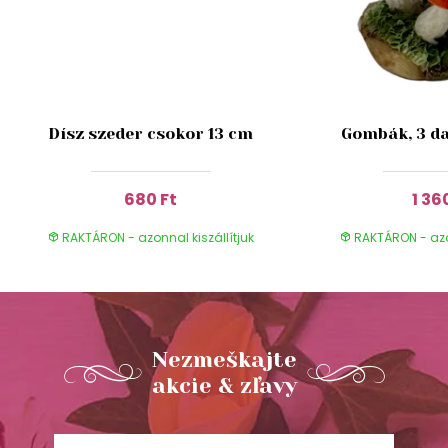
Dísz szeder csokor 13 cm
Gombák, 3 da
680 Ft
1 36
RAKTÁRON - azonnal kiszállítjuk
RAKTÁRON - azon
Nezmeškajte
akcie & zľavy