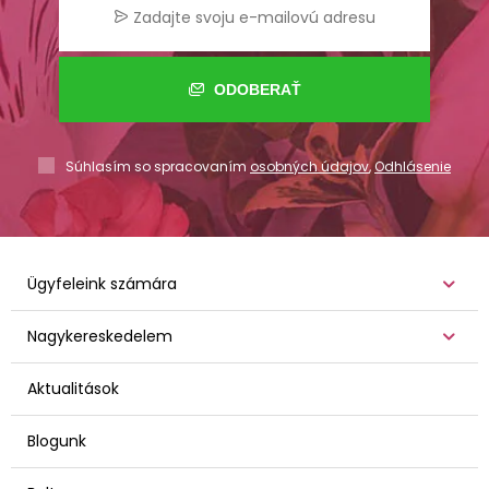
ODOBERAŤ
Súhlasím so spracovaním
osobných údajov
,
Odhlásenie
Ügyfeleink számára
Nagykereskedelem
Aktualitások
Blogunk