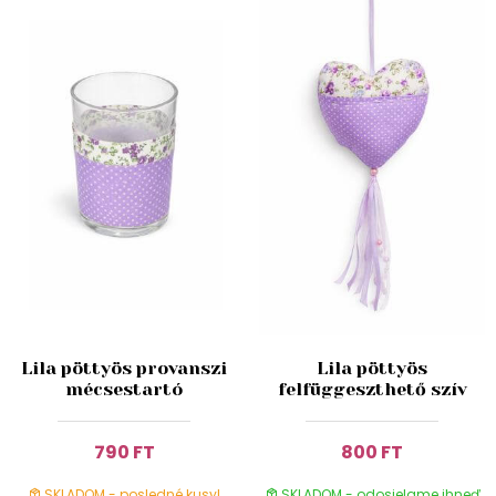
Lila pöttyös provanszi
Lila pöttyös
mécsestartó
felfüggeszthető szív
790 FT
800 FT
SKLADOM - posledné kusy!
SKLADOM - odosielame ihneď