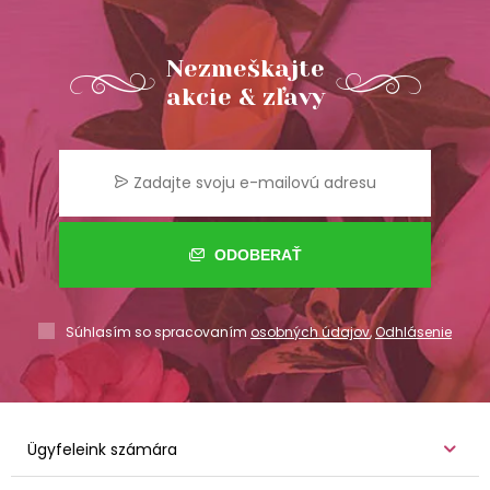
Nezmeškajte
akcie & zľavy
ODOBERAŤ
Súhlasím so spracovaním
osobných údajov
,
Odhlásenie
Ügyfeleink számára