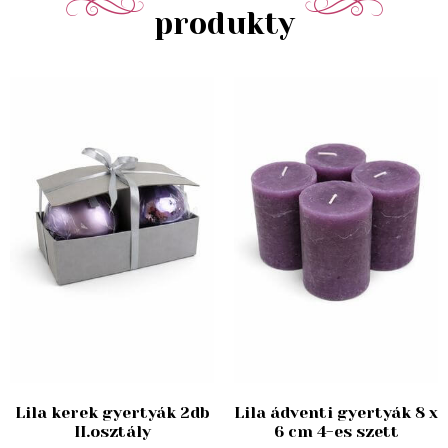
produkty
Lila kerek gyertyák 2db
Lila ádventi gyertyák 8 x
II.osztály
6 cm 4-es szett