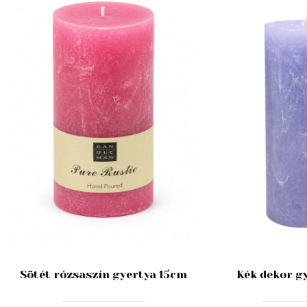
Sötét rózsaszín gyertya 15cm
Kék dekor g