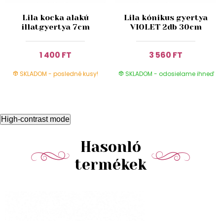
Lila kocka alakú
Lila kónikus gyertya
illatgyertya 7cm
VIOLET 2db 30cm
1 400 FT
3 560 FT
SKLADOM - posledné kusy!
SKLADOM - odosielame ihneď
High-contrast mode
Hasonló
termékek