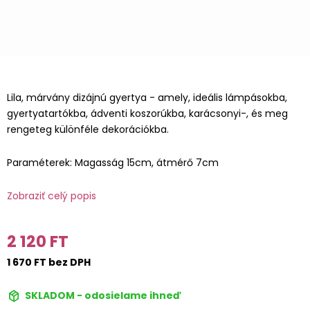
Lila, márvány dizájnú gyertya - amely, ideális lámpásokba,
gyertyatartókba, ádventi koszorúkba, karácsonyi-, és meg
rengeteg különféle dekorációkba.
Paraméterek: Magasság 15cm, átmérő 7cm
Zobraziť celý popis
2 120 FT
1 670 FT bez DPH
SKLADOM - odosielame ihneď