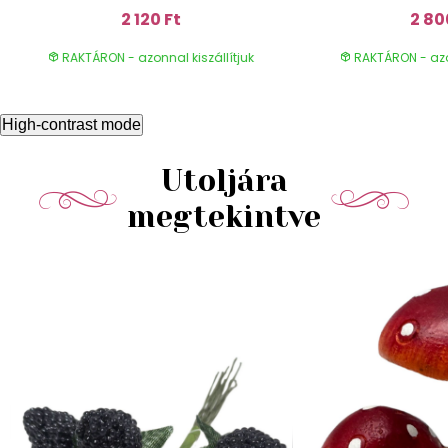
2 120 Ft
2 80
RAKTÁRON - azonnal kiszállítjuk
RAKTÁRON - azon
High-contrast mode
Utoljára
megtekintve