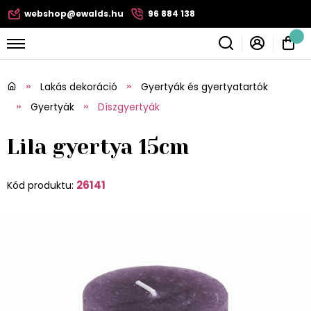
webshop@ewalds.hu
96 884 138
Lakás dekoráció
Gyertyák és gyertyatartók
Gyertyák
Díszgyertyák
Lila gyertya 15cm
26141
Kód produktu: