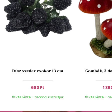
Dísz szeder csokor 13 cm
Gombák, 3 da
680 Ft
1 36
RAKTÁRON - azonnal kiszállítjuk
RAKTÁRON - azon