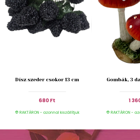
Dísz szeder csokor 13 cm
Gombák, 3 da
680 Ft
1 36
RAKTÁRON - azonnal kiszállítjuk
RAKTÁRON - azon