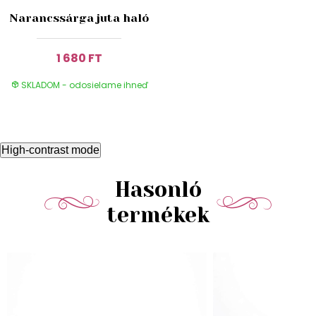
Narancssárga juta haló
1 680 FT
SKLADOM - odosielame ihneď
High-contrast mode
Hasonló
termékek