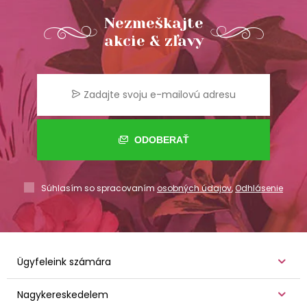
Nezmeškajte
akcie & zľavy
ODOBERAŤ
Súhlasím so spracovaním
osobných údajov
,
Odhlásenie
Ügyfeleink számára
Nagykereskedelem