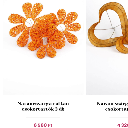
Narancssárga rattan
Narancssárga
csokortartók 3 db
csokortar
6 560 Ft
4 32