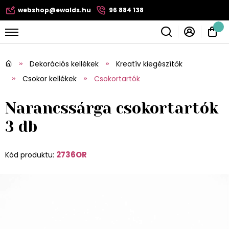
webshop@ewalds.hu
96 884 138
Dekorációs kellékek
Kreatív kiegészítők
Csokor kellékek
Csokortartók
Narancssárga csokortartók
3 db
2736OR
Kód produktu: