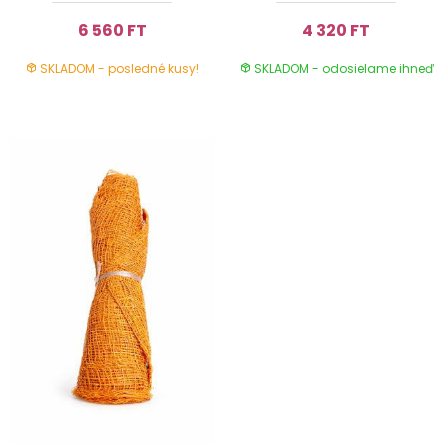
6 560 FT
4 320 FT
SKLADOM - posledné kusy!
SKLADOM - odosielame ihneď