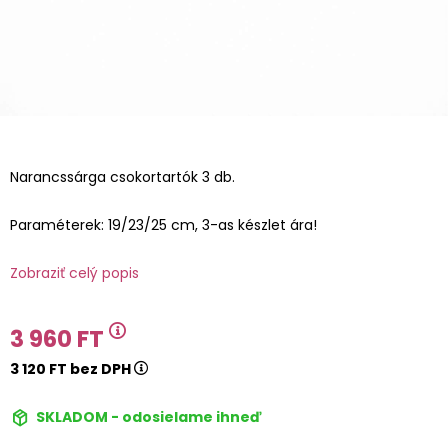
Narancssárga csokortartók 3 db.
Paraméterek: 19/23/25 cm, 3-as készlet ára!
Zobraziť celý popis
3 960 FT
3 120 FT bez DPH
SKLADOM - odosielame ihneď