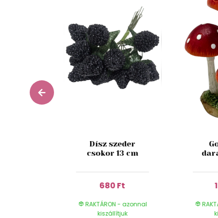
esh Fig
Dísz szeder
Go
 180 ml
csokor 13 cm
dar
 Ft
680 Ft
- azonnal
RAKTÁRON - azonnal
RAKT
ítjuk
kiszállítjuk
k