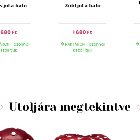
s juta háló
Zöld juta háló
1 680 Ft
1 680 Ft
ÁRON - azonnal
RAKTÁRON - azonnal
iszállítjuk
kiszállítjuk
Utoljára megtekintve