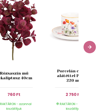
Porcelán csésze
Rózsaszín mű
alátéttel Pipacs
ukaliptusz 40cm
220 ml
760 Ft
2 750 Ft
RAKTÁRON - azonnal
RAKTÁRON - azonnal
kiszállítjuk
kiszállítjuk