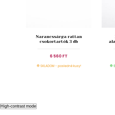
Narancssárga rattan
csokortartók 3 db
al
6 560 FT
SKLADOM - posledné kusy!
S
High-contrast mode