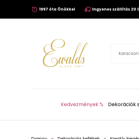
1997 óta Önökkel
Ingyenes szállítás 20 0
Kedvezmények %
Dekorációk s
Domov
Dekorációs kellékek
Kreatív kiegé