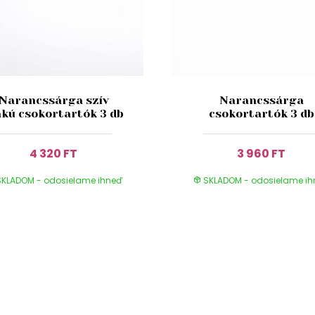
Narancssárga szív
Narancssárga
akú csokortartók 3 db
csokortartók 3 db
4 320 FT
3 960 FT
KLADOM - odosielame ihneď
SKLADOM - odosielame i