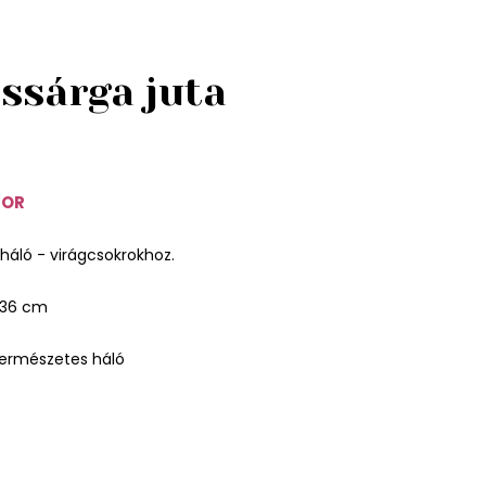
ssárga juta
1OR
háló - virágcsokrokhoz.
x36 cm
természetes háló