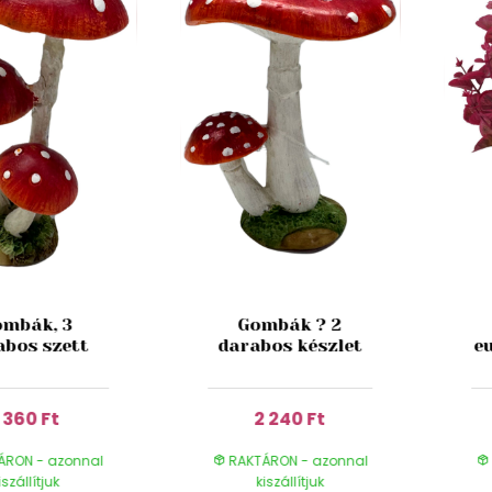
mbák, 3
Gombák ? 2
abos szett
darabos készlet
e
1 360 Ft
2 240 Ft
ÁRON - azonnal
RAKTÁRON - azonnal
iszállítjuk
kiszállítjuk