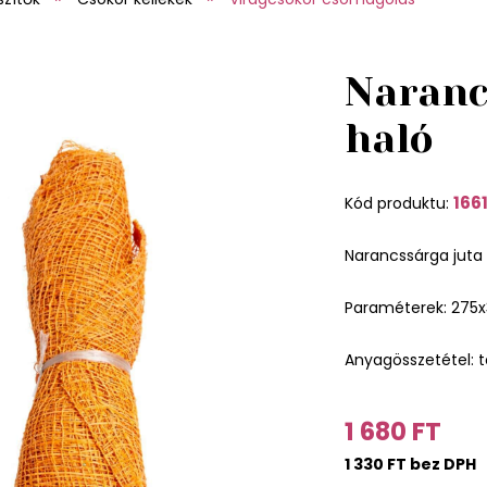
Naranc
haló
166
Kód produktu:
Narancssárga juta 
Paraméterek: 275
Anyagösszetétel: 
1 680 FT
1 330 FT bez DPH