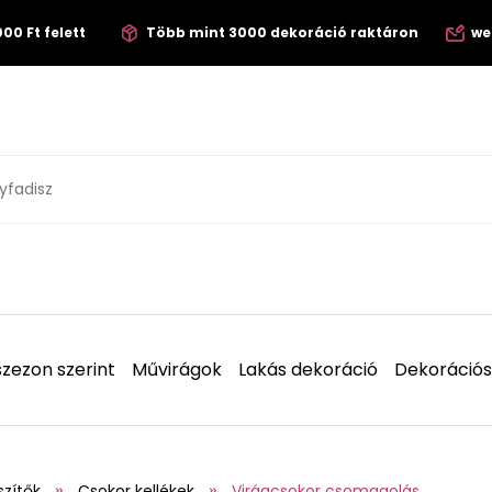
00 Ft felett
Több mint 3000 dekoráció raktáron
we
zezon szerint
Művirágok
Lakás dekoráció
Dekorációs
szítők
Csokor kellékek
Virágcsokor csomagolás