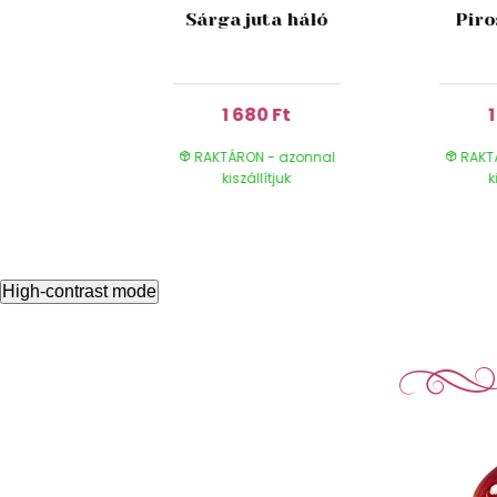
lható
Sárga juta háló
Piro
 250g
 Ft
1 680 Ft
- azonnal
RAKTÁRON - azonnal
RAKT
ítjuk
kiszállítjuk
k
High-contrast mode