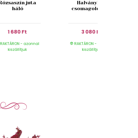
Rózsaszín juta
Halványkék
háló
csomagolófólia
1 680 Ft
3 080 Ft
RAKTÁRON - azonnal
RAKTÁRON - azonnal
kiszállítjuk
kiszállítjuk