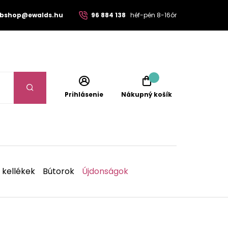
bshop@ewalds.hu
96 884 138
héf-pén 8-16ór
Prihlásenie
Nákupný košík
 kellékek
Bútorok
Újdonságok