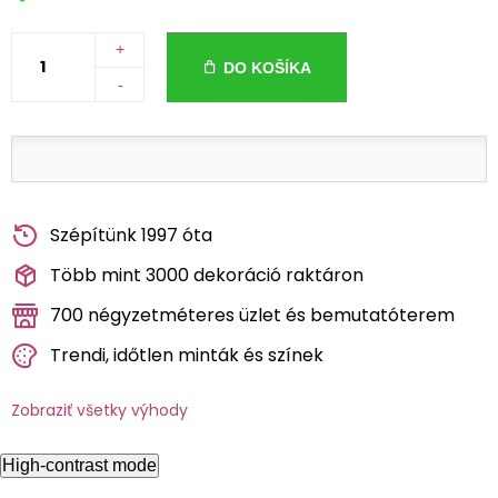
+
DO KOŠÍKA
-
Szépítünk 1997 óta
Több mint 3000 dekoráció raktáron
700 négyzetméteres üzlet és bemutatóterem
Trendi, időtlen minták és színek
Zobraziť všetky výhody
High-contrast mode