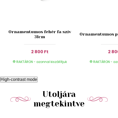
Ornamentumos fehér fa szív
Ornamentumos pir
31cm
2 800 Ft
2 80
RAKTÁRON - azonnal kiszállítjuk
RAKTÁRON - azon
High-contrast mode
Utoljára
megtekintve