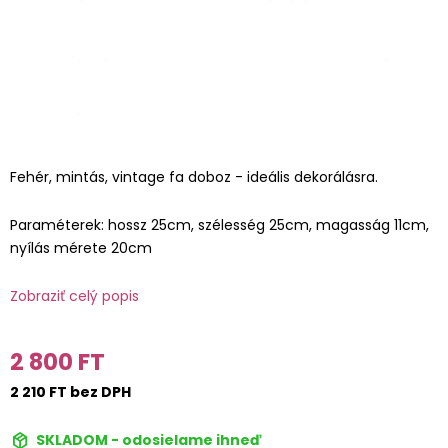
Fehér, mintás, vintage fa doboz - ideális dekorálásra.
Paraméterek: hossz 25cm, szélesség 25cm, magasság 11cm,
nyílás mérete 20cm
Zobraziť celý popis
2 800 FT
2 210 FT bez DPH
SKLADOM - odosielame ihneď