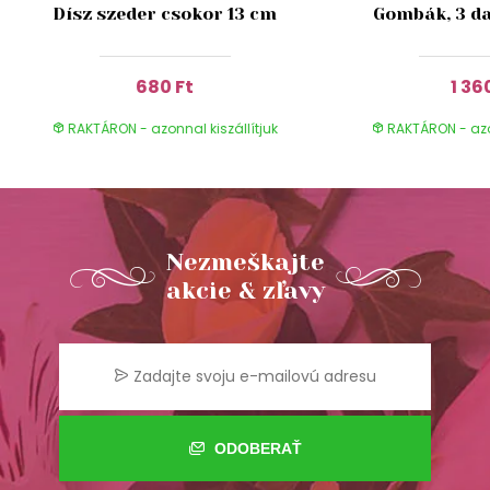
Dísz szeder csokor 13 cm
Gombák, 3 da
680 Ft
1 36
RAKTÁRON - azonnal kiszállítjuk
RAKTÁRON - azon
Nezmeškajte
akcie & zľavy
ODOBERAŤ