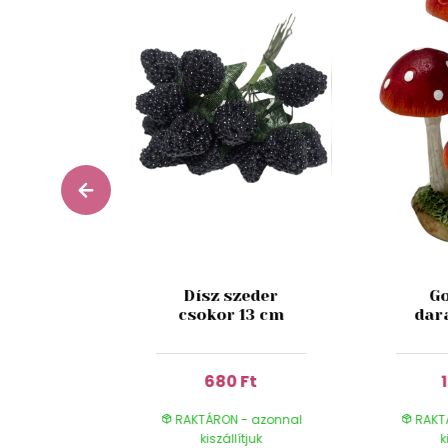
színű
Dísz szeder
Go
izantém
csokor 13 cm
dar
cm
 Ft
680 Ft
- azonnal
RAKTÁRON - azonnal
RAKT
ítjuk
kiszállítjuk
k