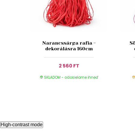
Narancssárga rafia -
Sö
dekorálásra 160cm
2 560 FT
SKLADOM - odosielame ihneď
High-contrast mode