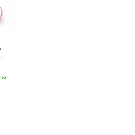
m
hneď