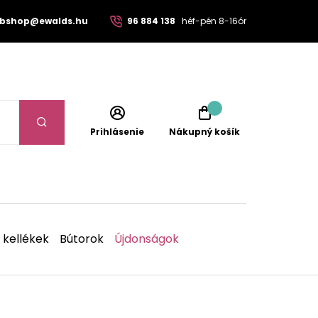
bshop@ewalds.hu
96 884 138
héf-pén 8-16ór
Prihlásenie
Nákupný košík
 kellékek
Bútorok
Újdonságok