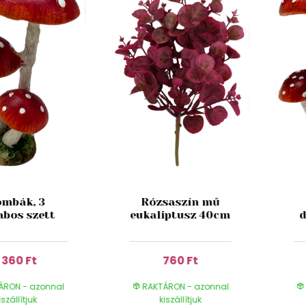
mbák, 3
Rózsaszín mű
abos szett
eukaliptusz 40cm
d
1 360 Ft
760 Ft
ÁRON - azonnal
RAKTÁRON - azonnal
iszállítjuk
kiszállítjuk