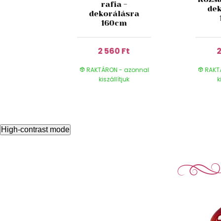
űanyag
rafia -
de
li 36db
dekorálásra
160cm
 Ft
2 560 Ft
2
- azonnal
RAKTÁRON - azonnal
RAKT
ítjuk
kiszállítjuk
k
High-contrast mode