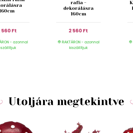
rafia -
K
korálásra
dekorálásra
160cm
160cm
 560 Ft
2 560 Ft
ÁRON - azonnal
RAKTÁRON - azonnal
iszállítjuk
kiszállítjuk
Utoljára megtekintve