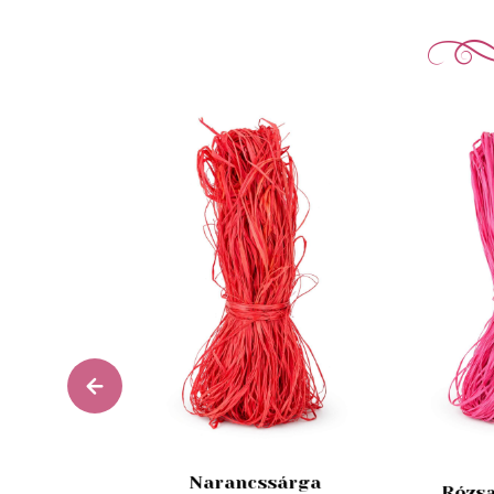
Narancssárga
Rózsa