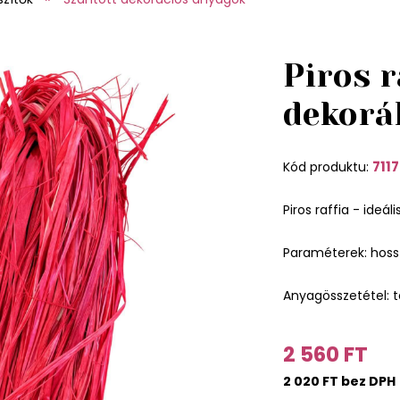
Piros r
dekorá
711
Kód produktu:
Piros raffia - ideál
Paraméterek: hos
Anyagösszetétel: 
2 560 FT
2 020 FT bez DPH