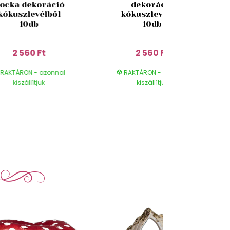
ocka dekoráció
dekoráció
kókuszlevélből
kókuszlevélből
10db
10db
2 560 Ft
2 560 Ft
RAKTÁRON - azonnal
RAKTÁRON - azonnal
kiszállítjuk
kiszállítjuk