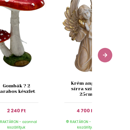
Krém angyal
Gombák ? 2
sírra szívvel
arabos készlet
25cm
2 240 Ft
4 700 Ft
RAKTÁRON - azonnal
RAKTÁRON - azonnal
kiszállítjuk
kiszállítjuk