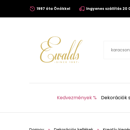
1997 óta Önökkel
Ingyenes szállítás 20 0
Kedvezmények %
Dekorációk s
Domov
Dekorációs kellékek
Kreatív kiegé