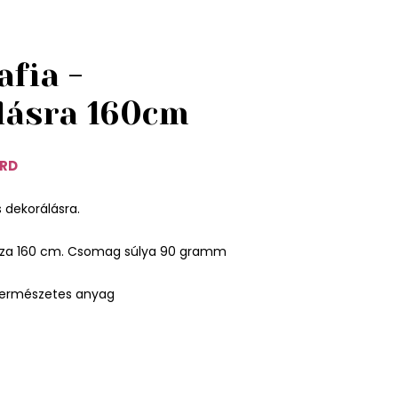
afia -
lásra 160cm
7RD
is dekorálásra.
sza 160 cm. Csomag súlya 90 gramm
természetes anyag