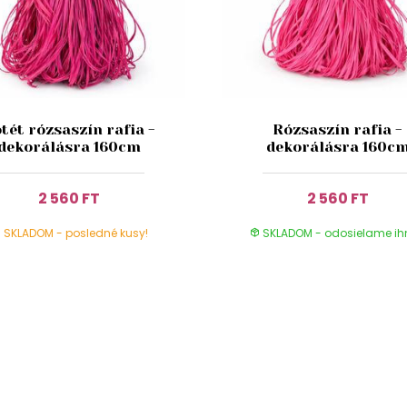
tét rózsaszín rafia -
Rózsaszín rafia -
dekorálásra 160cm
dekorálásra 160c
2 560 FT
2 560 FT
SKLADOM - posledné kusy!
SKLADOM - odosielame i