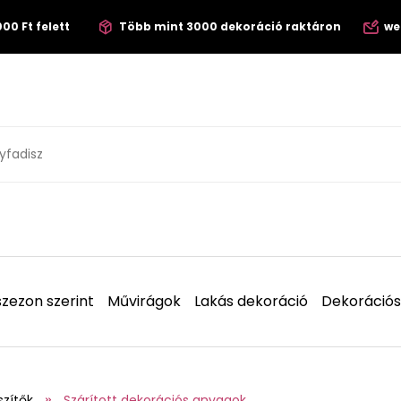
00 Ft felett
Több mint 3000 dekoráció raktáron
we
zezon szerint
Művirágok
Lakás dekoráció
Dekorációs
szítők
Szárított dekorációs anyagok