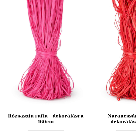
Rózsaszín rafia - dekorálásra
Narancssár
160cm
dekorálás