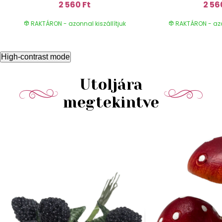
2 560 Ft
2 56
RAKTÁRON - azonnal kiszállítjuk
RAKTÁRON - azon
High-contrast mode
Utoljára
megtekintve