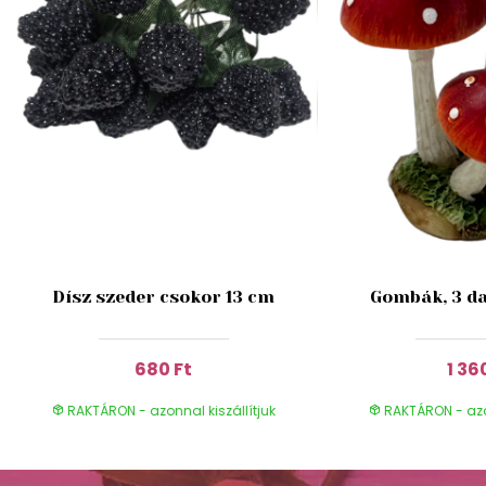
Dísz szeder csokor 13 cm
Gombák, 3 da
680 Ft
1 36
RAKTÁRON - azonnal kiszállítjuk
RAKTÁRON - azon