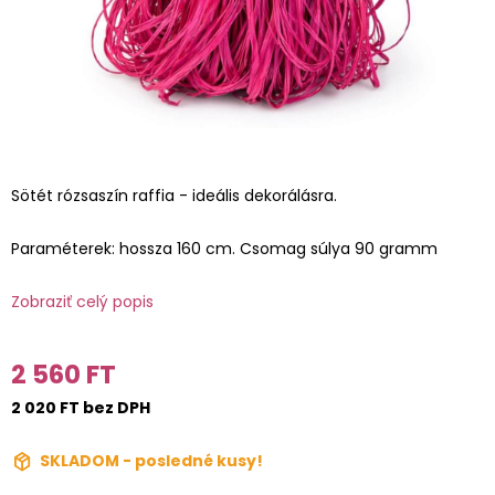
Sötét rózsaszín raffia - ideális dekorálásra.
Paraméterek: hossza 160 cm. Csomag súlya 90 gramm
Zobraziť celý popis
2 560 FT
2 020 FT bez DPH
SKLADOM - posledné kusy!