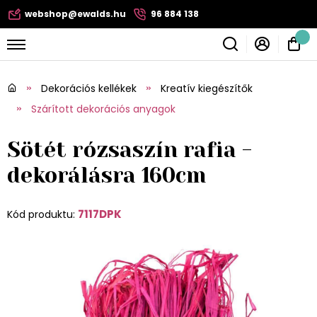
webshop@ewalds.hu
96 884 138
Dekorációs kellékek
Kreatív kiegészítők
Szárított dekorációs anyagok
Sötét rózsaszín rafia -
dekorálásra 160cm
7117DPK
Kód produktu: