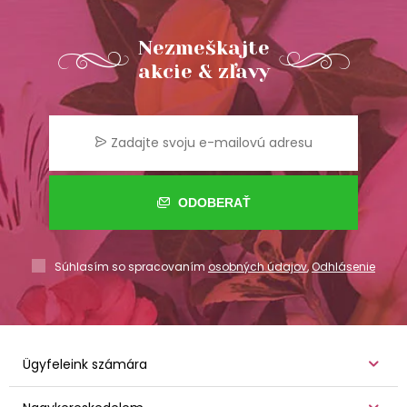
Nezmeškajte
akcie & zľavy
ODOBERAŤ
Súhlasím so spracovaním
osobných údajov
,
Odhlásenie
Ügyfeleink számára