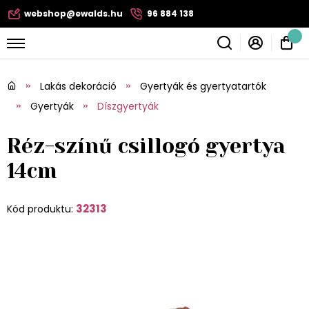
webshop@ewalds.hu
96 884 138
Lakás dekoráció
Gyertyák és gyertyatartók
Gyertyák
Díszgyertyák
Réz-színű csillogó gyertya
14cm
32313
Kód produktu: