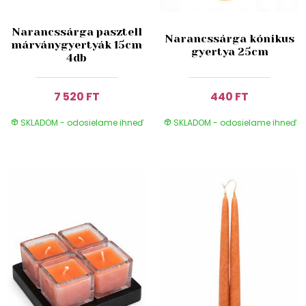
Narancssárga pasztell
Narancssárga kónikus
márványgyertyák 15cm
gyertya 25cm
4db
7 520 FT
440 FT
SKLADOM - odosielame ihneď
SKLADOM - odosielame ihneď