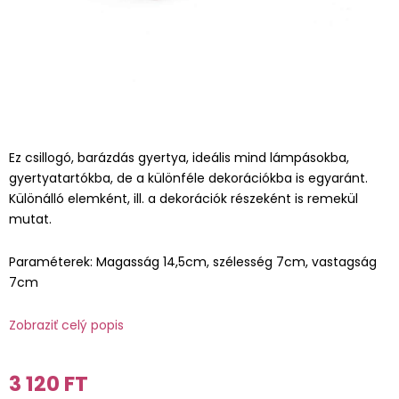
Ez csillogó, barázdás gyertya, ideális mind lámpásokba,
gyertyatartókba, de a különféle dekorációkba is egyaránt.
Különálló elemként, ill. a dekorációk részeként is remekül
mutat.
Paraméterek: Magasság 14,5cm, szélesség 7cm, vastagság
7cm
Zobraziť celý popis
3 120 FT