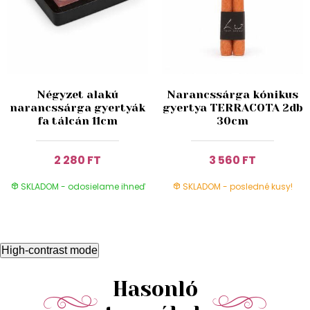
Négyzet alakú
Narancssárga kónikus
narancssárga gyertyák
gyertya TERRACOTA 2db
fa tálcán 11cm
30cm
2 280 FT
3 560 FT
SKLADOM - odosielame ihneď
SKLADOM - posledné kusy!
High-contrast mode
Hasonló