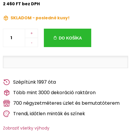
2 460 FT bez DPH
SKLADOM - posledné kusy!
+
DO KOŠÍKA
-
Szépítünk 1997 óta
Több mint 3000 dekoráció raktáron
700 négyzetméteres üzlet és bemutatóterem
Trendi, időtlen minták és színek
Zobraziť všetky výhody