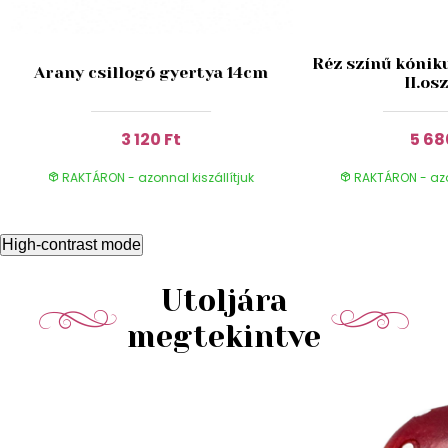
Réz színű kónik
Arany csillogó gyertya 14cm
II.os
3 120 Ft
5 68
RAKTÁRON - azonnal kiszállítjuk
RAKTÁRON - azon
High-contrast mode
Utoljára
megtekintve