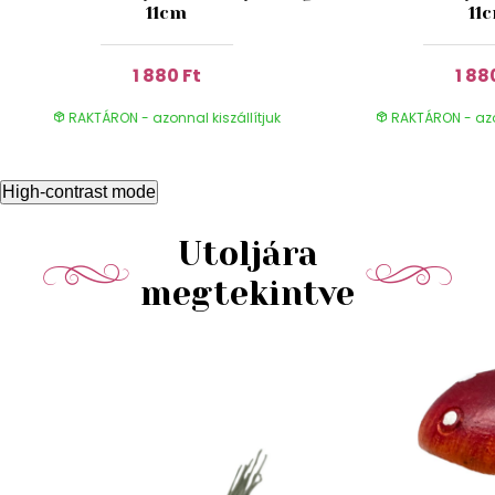
11cm
11
1 880 Ft
1 88
RAKTÁRON - azonnal kiszállítjuk
RAKTÁRON - azon
High-contrast mode
Utoljára
megtekintve