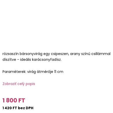
rózsaszín bársonyvirág egy csipeszen, arany színű csillámmal
díszítve - ideális karácsonyfadísz.
Paraméterek: virág átmérője 11 cm
Zobraziť celý popis
1 800 FT
1 420 FT bez DPH