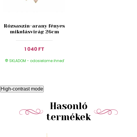
Rózsaszín-arany fényes
mikulásvirág 26cm
1 040 FT
SKLADOM - odosielame ihneď
High-contrast mode
Hasonló
termékek