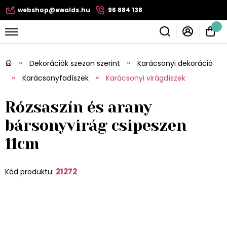
webshop@ewalds.hu
96 884 138
Dekorációk szezon szerint
Karácsonyi dekoráció
Karácsonyfadíszek
Karácsonyi virágdíszek
Rózsaszín és arany
bársonyvirág csipeszen
11cm
21272
Kód produktu: