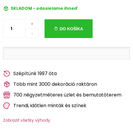
SKLADOM - odosielame ihneď
+
DO KOŠÍKA
-
Szépítünk 1997 óta
Több mint 3000 dekoráció raktáron
700 négyzetméteres üzlet és bemutatóterem
Trendi, időtlen minták és színek
Zobraziť všetky výhody