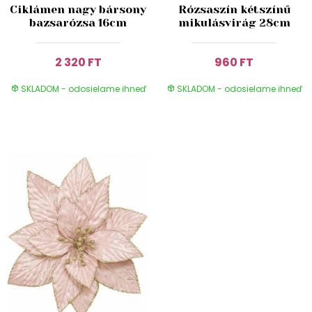
Ciklámen nagy bársony
Rózsaszín kétszínű
bazsarózsa 16cm
mikulásvirág 28cm
2 320 FT
960 FT
SKLADOM - odosielame ihneď
SKLADOM - odosielame ihneď