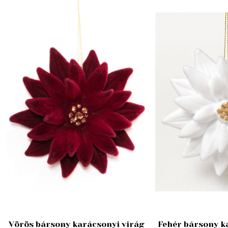
Vörös bársony karácsonyi virág
Fehér bársony k