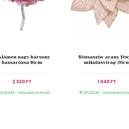
klámen nagy bársony
Rózsaszín-arany fén
bazsarózsa 16cm
mikulásvirág 26c
2 320 FT
1 040 FT
KLADOM - odosielame ihneď
SKLADOM - odosielame i