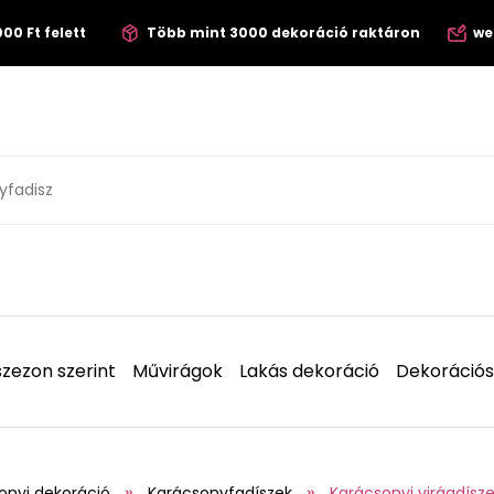
00 Ft felett
Több mint 3000 dekoráció raktáron
we
zezon szerint
Művirágok
Lakás dekoráció
Dekorációs
onyi dekoráció
Karácsonyfadíszek
Karácsonyi virágdísz