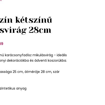
zín kétszínű
svirág 28cm
19
nű karácsonyfadísz mikulásvirág - ideális
onyi dekorációkba és ádventi koszorúkba.
ssága 25 cm, átmérője 28 cm, szár
zintetikus anyag