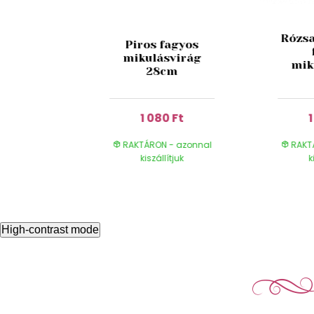
Rózsa
 fényes
Piros fagyos
ólia
mikulásvirág
mik
n 12cm
28cm
 Ft
1 080 Ft
- azonnal
RAKTÁRON - azonnal
RAKT
ítjuk
kiszállítjuk
k
High-contrast mode