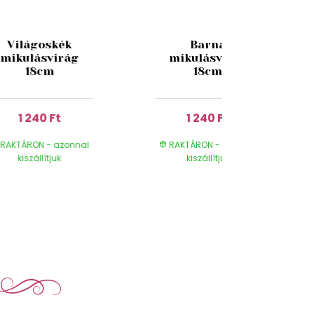
Világoskék
Barna
mikulásvirág
mikulásvirág
18cm
18cm
1 240 Ft
1 240 Ft
RAKTÁRON - azonnal
RAKTÁRON - azonnal
kiszállítjuk
kiszállítjuk