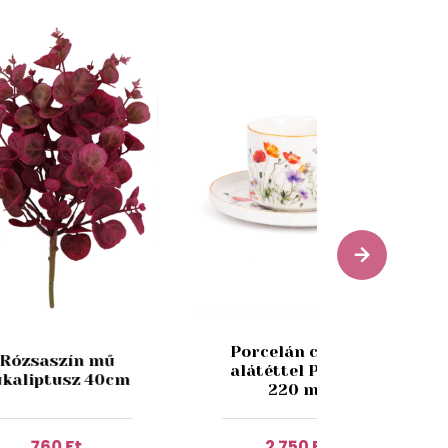
Porcelán csésze
Rózsaszín mű
alátéttel Pipacs
ukaliptusz 40cm
220 ml
760 Ft
2 750 Ft