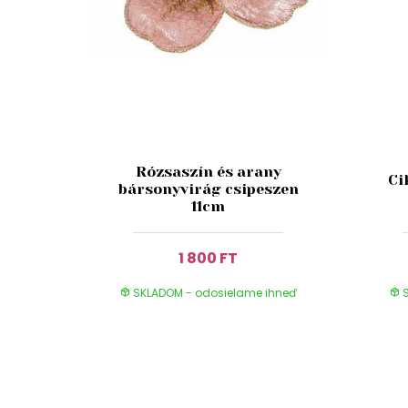
Rózsaszín és arany
Ci
bársonyvirág csipeszen
11cm
1 800 FT
SKLADOM - odosielame ihneď
S