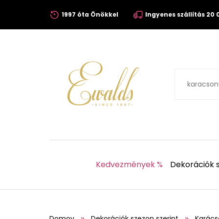
1997 óta Önökkel
Ingyenes szállítás 20 0
Kedvezmények %
Dekorációk s
Domov
Dekorációk szezon szerint
Karács