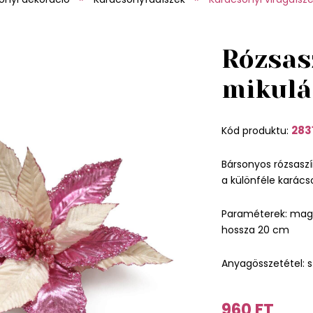
Rózsas
mikulá
283
Kód produktu:
Bársonyos rózsaszí
a különféle karács
Paraméterek: maga
hossza 20 cm
Anyagösszetétel: s
960 FT