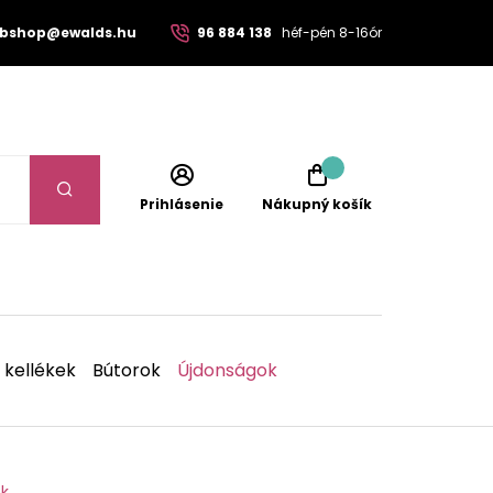
bshop@ewalds.hu
96 884 138
héf-pén 8-16ór
Prihlásenie
Nákupný košík
 kellékek
Bútorok
Újdonságok
ek