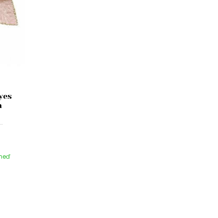
yes
m
hneď