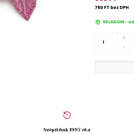
760 FT bez DPH
SKLADOM - od
+
-
Szépítünk 1997 óta