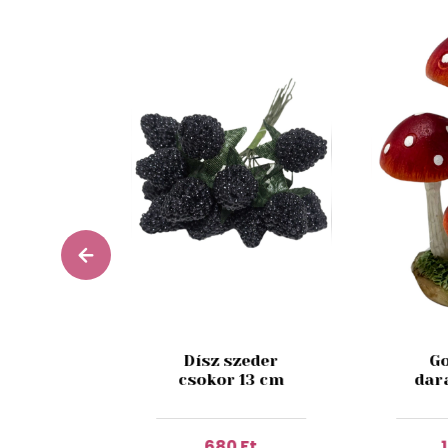
esh Fig
Dísz szeder
Go
 180 ml
csokor 13 cm
dar
 Ft
680 Ft