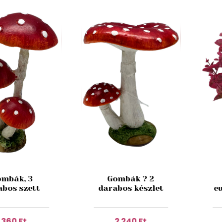
mbák, 3
Gombák ? 2
abos szett
darabos készlet
e
1 360 Ft
2 240 Ft