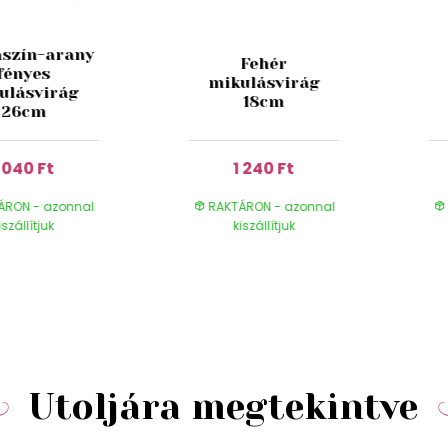
szín-arany
Fehér
fényes
mikulásvirág
ulásvirág
18cm
26cm
1 040 Ft
1 240 Ft
ÁRON - azonnal
RAKTÁRON - azonnal
iszállítjuk
kiszállítjuk
Utoljára megtekintve