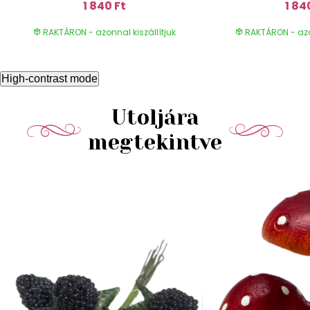
1 840 Ft
1 84
RAKTÁRON - azonnal kiszállítjuk
RAKTÁRON - azon
High-contrast mode
Utoljára
megtekintve