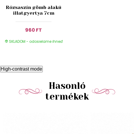
Rózsaszín gömb alakú
illatgyertya 7cm
960 FT
SKLADOM - odosielame ihneď
High-contrast mode
Hasonló
termékek