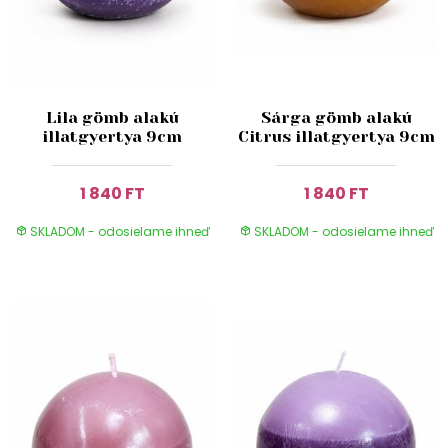
Lila gömb alakú
Sárga gömb alakú
illatgyertya 9cm
Citrus illatgyertya 9cm
1 840 FT
1 840 FT
SKLADOM - odosielame ihneď
SKLADOM - odosielame ihneď