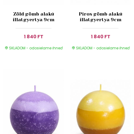
Zöld gömb alakú
Piros gömb alakú
illatgyertya 9cm
illatgyertya 9cm
1 840 FT
1 840 FT
SKLADOM - odosielame ihneď
SKLADOM - odosielame ihneď