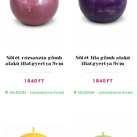
Sötét rózsaszín gömb
Sötét lila gömb alakú
alakú illatgyertya 9cm
illatgyertya 9cm
1 840 FT
1 840 FT
SKLADOM - odosielame ihneď
SKLADOM - odosielame ihneď