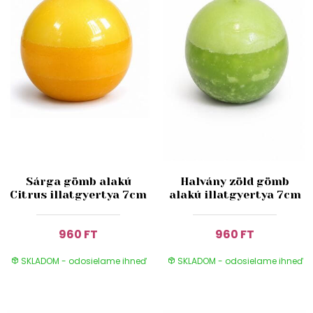
Sárga gömb alakú
Halvány zöld gömb
Citrus illatgyertya 7cm
alakú illatgyertya 7cm
960 FT
960 FT
SKLADOM - odosielame ihneď
SKLADOM - odosielame ihneď