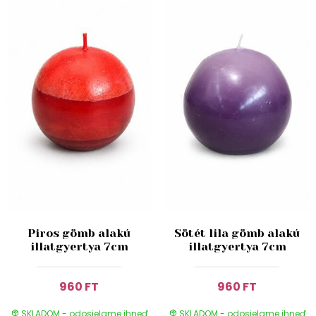
Piros gömb alakú
Sötét lila gömb alakú
illatgyertya 7cm
illatgyertya 7cm
960 FT
960 FT
SKLADOM - odosielame ihneď
SKLADOM - odosielame ihneď