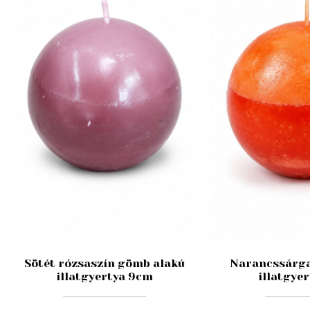
Sötét rózsaszín gömb alakú
Narancssárga
illatgyertya 9cm
illatgye