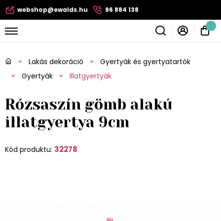
webshop@ewalds.hu
96 884 138
Lakás dekoráció
Gyertyák és gyertyatartók
Gyertyák
Illatgyertyák
Rózsaszín gömb alakú
illatgyertya 9cm
32278
Kód produktu: