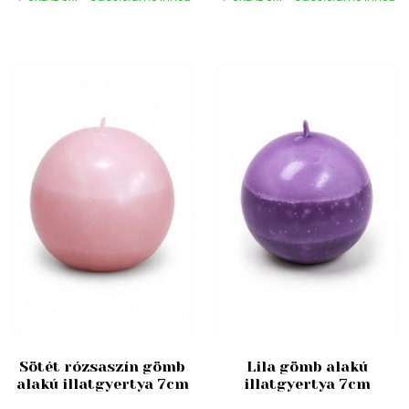
Sötét rózsaszín gömb
Lila gömb alakú
alakú illatgyertya 7cm
illatgyertya 7cm