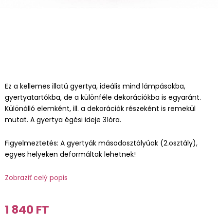
Ez a kellemes illatú gyertya, ideális mind lámpásokba,
gyertyatartókba, de a különféle dekorációkba is egyaránt.
Különálló elemként, ill. a dekorációk részeként is remekül
mutat. A gyertya égési ideje 31óra.
Figyelmeztetés: A gyertyák másodosztályúak (2.osztály),
egyes helyeken deformáltak lehetnek!
Zobraziť celý popis
1 840 FT