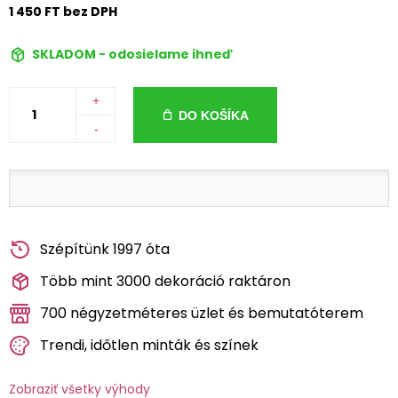
1 450 FT bez DPH
SKLADOM - odosielame ihneď
+
DO KOŠÍKA
-
Szépítünk 1997 óta
Több mint 3000 dekoráció raktáron
700 négyzetméteres üzlet és bemutatóterem
Trendi, időtlen minták és színek
Zobraziť všetky výhody