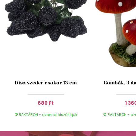
Dísz szeder csokor 13 cm
Gombák, 3 da
680 Ft
1 36
RAKTÁRON - azonnal kiszállítjuk
RAKTÁRON - azon