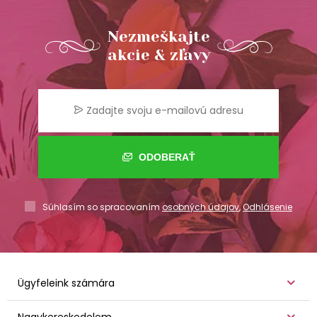
Nezmeškajte
akcie & zľavy
ODOBERAŤ
Súhlasím so spracovaním
osobných údajov
,
Odhlásenie
Ügyfeleink számára
Nagykereskedelem