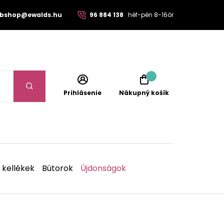
bshop@ewalds.hu
96 884 138
héf-pén 8-16ór
Prihlásenie
Nákupný košík
 kellékek
Bútorok
Újdonságok