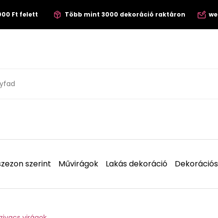
00 Ft felett
Több mint 3000 dekoráció raktáron
we
zezon szerint
Művirágok
Lakás dekoráció
Dekorációs
zivacs virágok