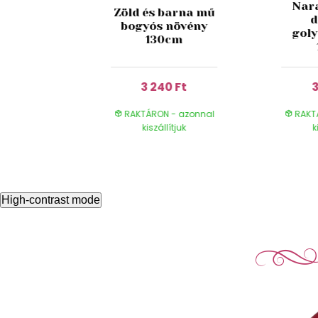
Nar
zín mű
Zöld és barna mű
d
rszép
bogyós növény
gol
 40cm
130cm
 Ft
3 240 Ft
3
- azonnal
RAKTÁRON - azonnal
RAKT
ítjuk
kiszállítjuk
k
High-contrast mode