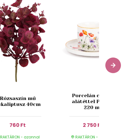
Porcelán csésze
Rózsaszín mű
alátéttel Pipacs
ukaliptusz 40cm
220 ml
760 Ft
2 750 Ft
RAKTÁRON - azonnal
RAKTÁRON - azonnal