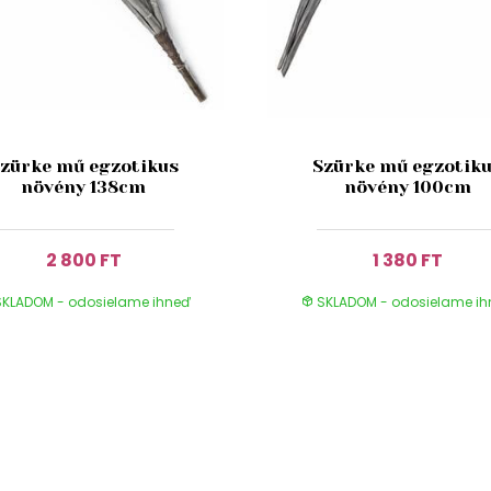
zürke mű egzotikus
Szürke mű egzotik
növény 138cm
növény 100cm
2 800 FT
1 380 FT
KLADOM - odosielame ihneď
SKLADOM - odosielame i