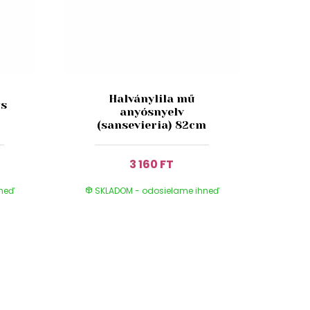
Halványlila mű
us
anyósnyelv
(sansevieria) 82cm
3 160 FT
hneď
SKLADOM - odosielame ihneď