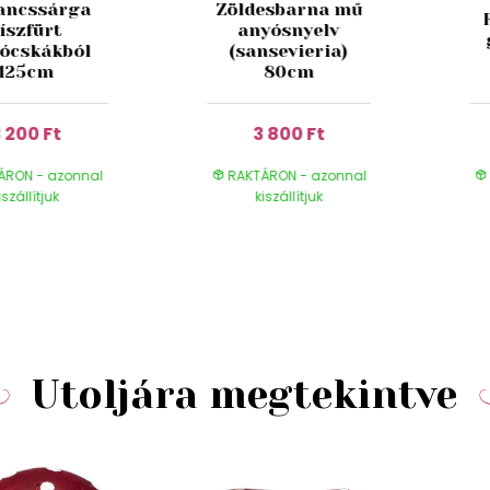
ancssárga
Zöldesbarna mű
íszfürt
anyósnyelv
yócskákból
(sansevieria)
125cm
80cm
 200 Ft
3 800 Ft
ÁRON - azonnal
RAKTÁRON - azonnal
iszállítjuk
kiszállítjuk
Utoljára megtekintve