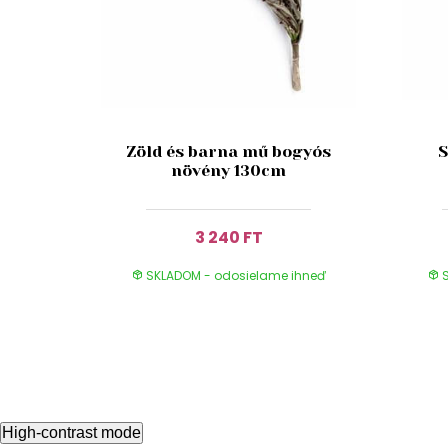
Zöld és barna mű bogyós
S
növény 130cm
3 240 FT
SKLADOM - odosielame ihneď
S
High-contrast mode