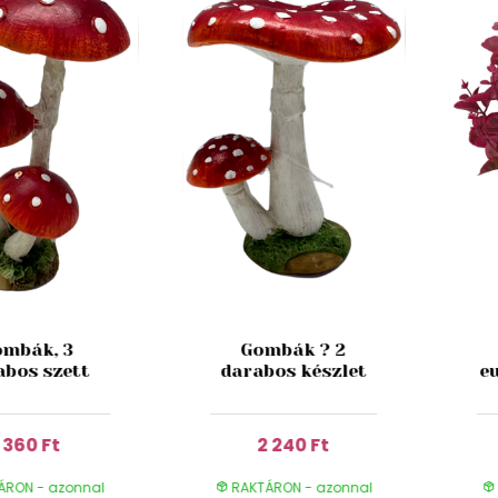
mbák, 3
Gombák ? 2
abos szett
darabos készlet
e
1 360 Ft
2 240 Ft
ÁRON - azonnal
RAKTÁRON - azonnal