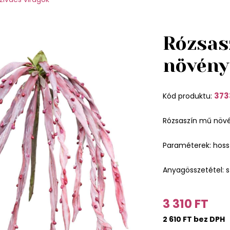
Rózsas
növény
373
Kód produktu:
Rózsaszín mű növén
Paraméterek: hoss
Anyagösszetétel: s
3 310 FT
2 610 FT bez DPH