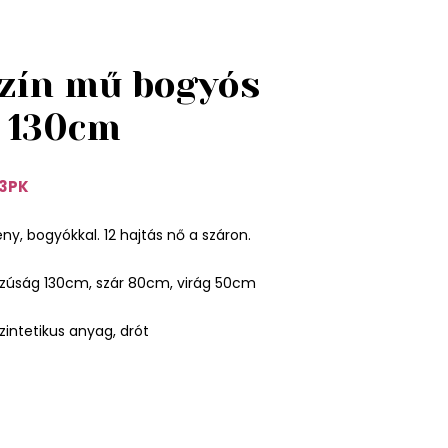
zín mű bogyós
 130cm
3PK
y, bogyókkal. 12 hajtás nő a száron.
zúság 130cm, szár 80cm, virág 50cm
zintetikus anyag, drót