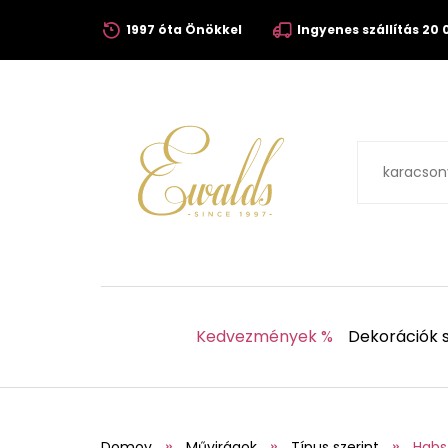
1997 óta Önökkel
Ingyenes szállítás 20 0
Kedvezmények %
Dekorációk s
Domov
Művirágok
Típus szerint
Habs