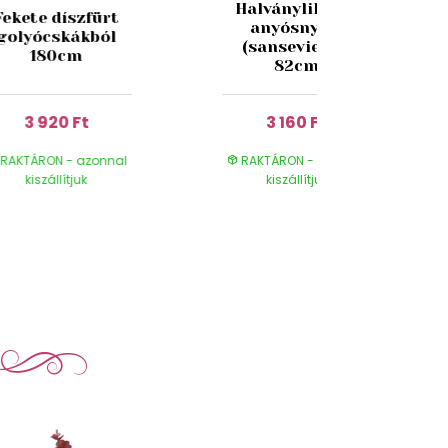
Halványlila mű
Fekete díszfürt
anyósnyelv
golyócskákból
(sansevieria)
180cm
82cm
3 920 Ft
3 160 Ft
RAKTÁRON - azonnal
RAKTÁRON - azonnal
kiszállítjuk
kiszállítjuk