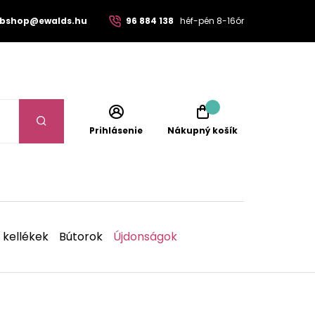
bshop@ewalds.hu
96 884 138
héf-pén 8-16ór
Prihlásenie
Nákupný košík
 kellékek
Bútorok
Újdonságok