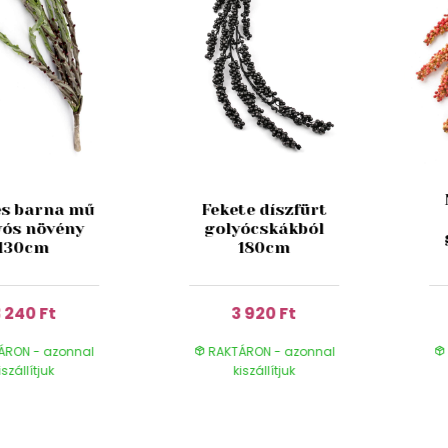
és barna mű
Fekete díszfürt
yós növény
golyócskákból
130cm
180cm
 240 Ft
3 920 Ft
ÁRON - azonnal
RAKTÁRON - azonnal
iszállítjuk
kiszállítjuk