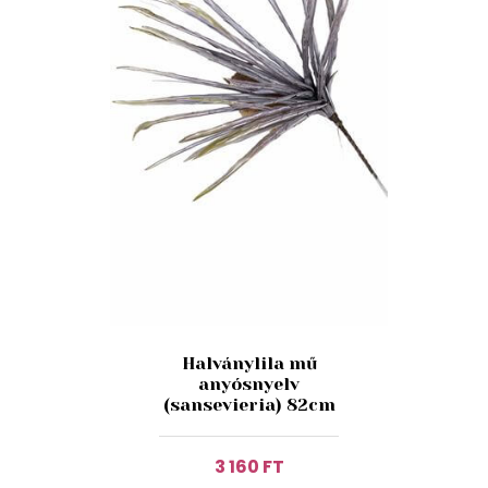
Halványlila mű
anyósnyelv
(sansevieria) 82cm
3 160 FT