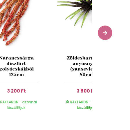
Narancssárga
Zöldesbarna mű
díszfürt
anyósnyelv
golyócskákból
(sansevieria)
125cm
80cm
3 200 Ft
3 800 Ft
RAKTÁRON - azonnal
RAKTÁRON - azonnal
kiszállítjuk
kiszállítjuk