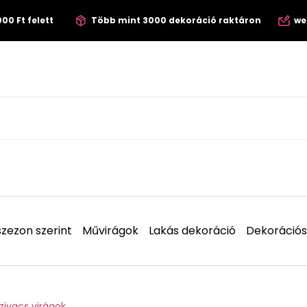
00 Ft felett
Több mint 3000 dekoráció raktáron
we
zezon szerint
Művirágok
Lakás dekoráció
Dekorációs
zivacs virágok