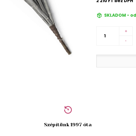
2 210 FT bez DPH
SKLADOM - od
+
-
Szépítünk 1997 óta