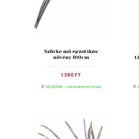
Szürke mű egzotikus
növény 100cm
t
1 380 FT
SKLADOM - odosielame ihneď
S