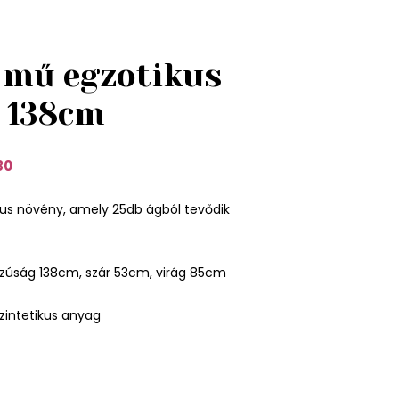
 mű egzotikus
 138cm
80
kus növény, amely 25db ágból tevődik
zúság 138cm, szár 53cm, virág 85cm
zintetikus anyag