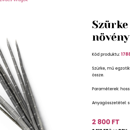
Szürke
növény
178
Kód produktu:
Szürke, mű egzoti
össze.
Paraméterek: hoss
Anyagösszetétel: s
2 800 FT