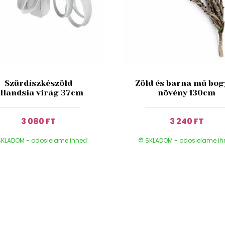
Szürdíszkészöld
Zöld és barna mű bog
illandsia virág 37cm
növény 130cm
3 080 FT
3 240 FT
KLADOM - odosielame ihneď
SKLADOM - odosielame i