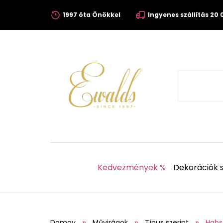
1997 óta Önökkel
Ingyenes szállítás 20 0
Kedvezmények %
Dekorációk s
Domov
Művirágok
Típus szerint
Habs