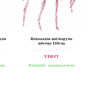
yós
Rózsaszín mű bogyós
növény 130cm
3 310 FT
hneď
SKLADOM - odosielame ihneď