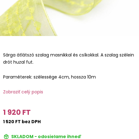
Sárga átlátszó szalag masnikkal és csíkokkal. A szalag szélein
drót huzal fut.
Paraméterek: szélessége 4cm, hossza 10m
Zobraziť celý popis
1 920 FT
1 520 FT bez DPH
SKLADOM - odosielame ihneď