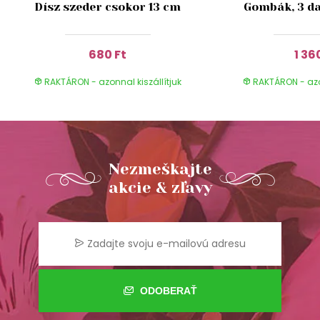
Dísz szeder csokor 13 cm
Gombák, 3 da
680 Ft
1 36
RAKTÁRON - azonnal kiszállítjuk
RAKTÁRON - azon
Nezmeškajte
akcie & zľavy
ODOBERAŤ