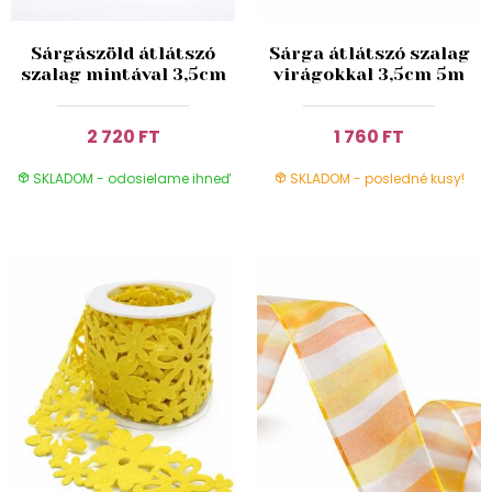
Sárgászöld átlátszó
Sárga átlátszó szalag
szalag mintával 3,5cm
virágokkal 3,5cm 5m
2 720 FT
1 760 FT
SKLADOM - odosielame ihneď
SKLADOM - posledné kusy!