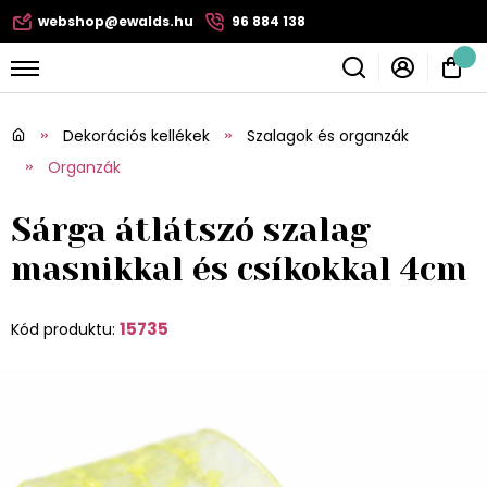
webshop@ewalds.hu
96 884 138
Dekorációs kellékek
Szalagok és organzák
Organzák
Sárga átlátszó szalag
masnikkal és csíkokkal 4cm
15735
Kód produktu: