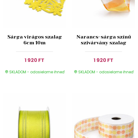
Sárga virágos szalag
Narancs-sárga színű
6cm 10m
szivárvány szalag
1 920 FT
1 920 FT
SKLADOM - odosielame ihneď
SKLADOM - odosielame ihneď