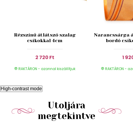
Rézszínű átlátszó szalag
Narancssárga á
csíkokkal 4cm
bordó csík
2 720 Ft
1 92
RAKTÁRON - azonnal kiszállítjuk
RAKTÁRON - azon
High-contrast mode
Utoljára
megtekintve