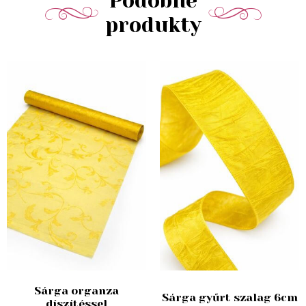
Podobné
produkty
Sárga organza
Sárga gyűrt szalag 6cm
díszítéssel