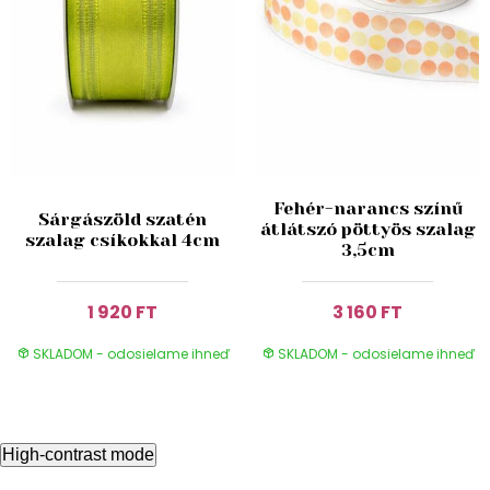
Fehér-narancs színű
Sárgászöld szatén
átlátszó pöttyös szalag
szalag csíkokkal 4cm
3,5cm
1 920 FT
3 160 FT
SKLADOM - odosielame ihneď
SKLADOM - odosielame ihneď
High-contrast mode