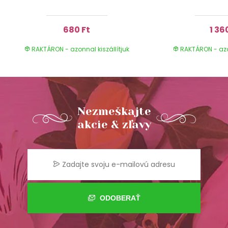
680 Ft
1 36
RAKTÁRON - azonnal kiszállítjuk
RAKTÁRON - azon
Nezmeškajte
akcie & zľavy
ODOBERAŤ