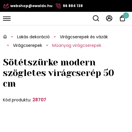
webshop@ewalds.hu
96 884 138
Lakás dekoráció
Virágcserepek és vázák
Virágcserepek
Műanyag virágcserepek
Sötétszürke modern
szögletes virágcserép 50
cm
28707
Kód produktu: