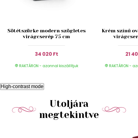
Sötétszürke modern szögletes
Krém színű ová
virágcserép 75 cm
virágcse
34 020 Ft
21 40
RAKTÁRON - azonnal kiszállítjuk
RAKTÁRON - azon
High-contrast mode
Utoljára
megtekintve