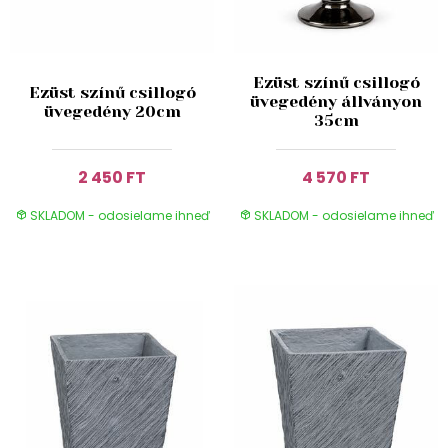
Ezüst színű csillogó
Ezüst színű csillogó
üvegedény állványon
üvegedény 20cm
35cm
2 450 FT
4 570 FT
SKLADOM - odosielame ihneď
SKLADOM - odosielame ihneď