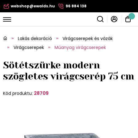
webshop@ewalds.hu
96 884 138
Lakás dekoráció
Virágcserepek és vázák
Virágcserepek
Műanyag virágcserepek
Sötétszürke modern
szögletes virágcserép 75 cm
28709
Kód produktu: