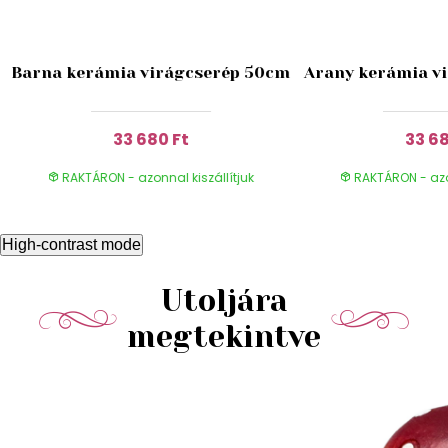
Barna kerámia virágcserép 50cm
Arany kerámia v
33 680 Ft
33 68
RAKTÁRON - azonnal kiszállítjuk
RAKTÁRON - azon
High-contrast mode
Utoljára
megtekintve