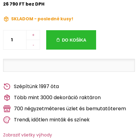
26 790 FT bez DPH
SKLADOM - posledné kusy!
+
DO KOŠÍKA
-
Szépítünk 1997 óta
Több mint 3000 dekoráció raktáron
700 négyzetméteres üzlet és bemutatóterem
Trendi, időtlen minták és színek
Zobraziť všetky výhody