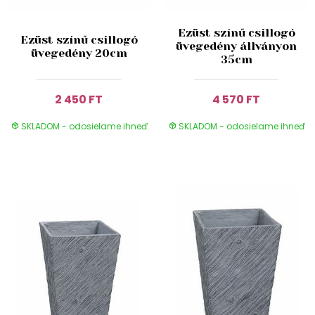
Ezüst színű csillogó
Ezüst színű csillogó
üvegedény állványon
üvegedény 20cm
35cm
2 450 FT
4 570 FT
SKLADOM - odosielame ihneď
SKLADOM - odosielame ihneď