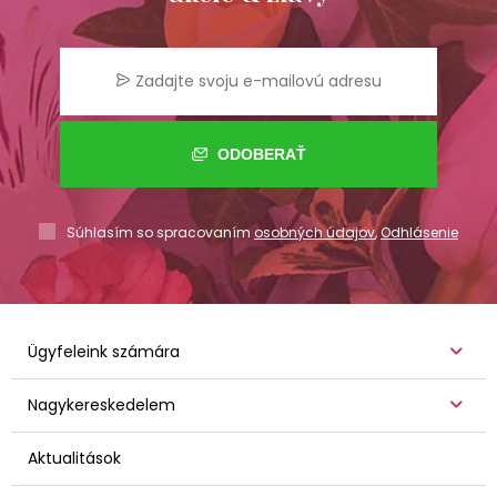
ODOBERAŤ
Súhlasím so spracovaním
osobných údajov
,
Odhlásenie
Ügyfeleink számára
Nagykereskedelem
Aktualitások