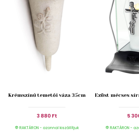
Krémszínű temetői váza 35cm
Ezüst mécses sír
3 880 Ft
5 30
RAKTÁRON - azonnal kiszállítjuk
RAKTÁRON - azon