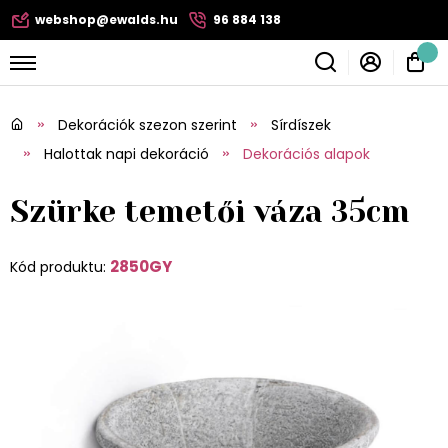
webshop@ewalds.hu
96 884 138
Dekorációk szezon szerint
Sírdíszek
Halottak napi dekoráció
Dekorációs alapok
Szürke temetői váza 35cm
2850GY
Kód produktu: