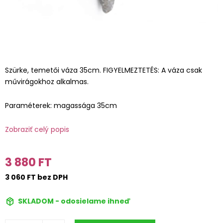
Szürke, temetői váza 35cm. FIGYELMEZTETÉS: A váza csak
művirágokhoz alkalmas.
Paraméterek: magassága 35cm
Zobraziť celý popis
3 880 FT
3 060 FT bez DPH
SKLADOM - odosielame ihneď