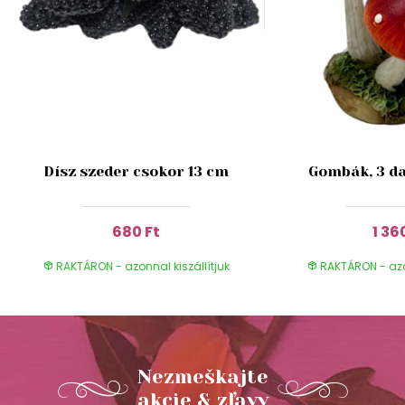
Dísz szeder csokor 13 cm
Gombák, 3 da
680 Ft
1 36
RAKTÁRON - azonnal kiszállítjuk
RAKTÁRON - azon
Nezmeškajte
akcie & zľavy