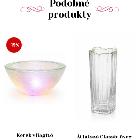
Podobné
produkty
-19%
Kerek világító
Átlátszó Classic üveg