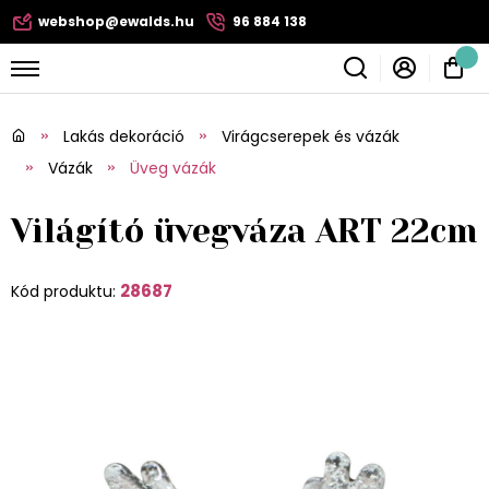
webshop@ewalds.hu
96 884 138
Lakás dekoráció
Virágcserepek és vázák
Vázák
Üveg vázák
Világító üvegváza ART 22cm
28687
Kód produktu: