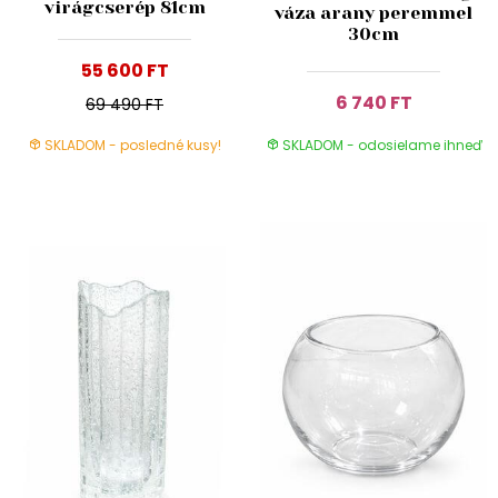
virágcserép 81cm
váza arany peremmel
30cm
55 600 FT
6 740 FT
69 490 FT
SKLADOM - posledné kusy!
SKLADOM - odosielame ihneď