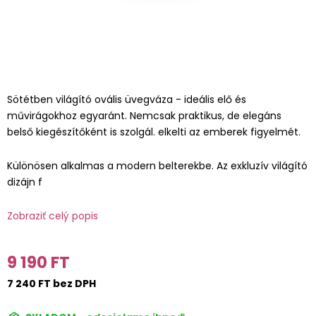
Sötétben világító ovális üvegváza - ideális elő és
művirágokhoz egyaránt. Nemcsak praktikus, de elegáns
belső kiegészítőként is szolgál. elkelti az emberek figyelmét.
Különösen alkalmas a modern belterekbe. Az exkluzív világító
dizájn f
Zobraziť celý popis
9 190 FT
7 240 FT bez DPH