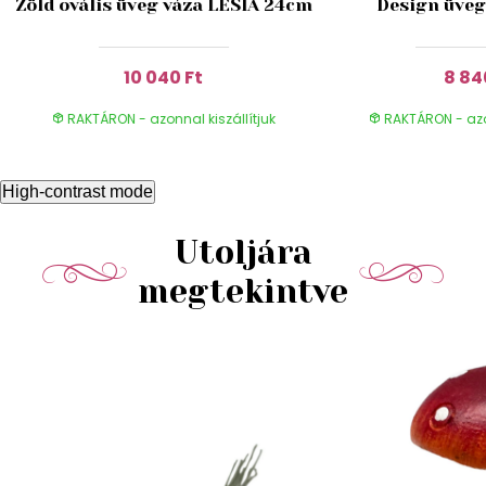
Zöld ovális üveg váza LESIA 24cm
Design üveg
10 040 Ft
8 84
RAKTÁRON - azonnal kiszállítjuk
RAKTÁRON - azon
High-contrast mode
Utoljára
megtekintve