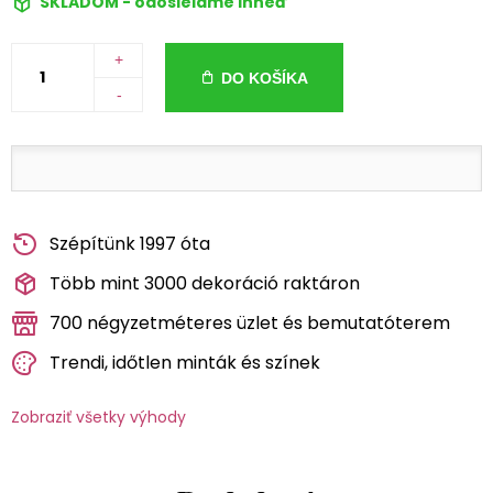
SKLADOM - odosielame ihneď
+
DO KOŠÍKA
-
Szépítünk 1997 óta
Több mint 3000 dekoráció raktáron
700 négyzetméteres üzlet és bemutatóterem
Trendi, időtlen minták és színek
Zobraziť všetky výhody