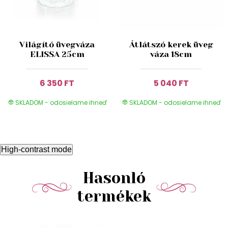
Világító üvegváza
Átlátszó kerek üveg
ELISSA 25cm
váza 18cm
6 350 FT
5 040 FT
SKLADOM - odosielame ihneď
SKLADOM - odosielame ihneď
High-contrast mode
Hasonló
termékek