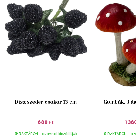
Dísz szeder csokor 13 cm
Gombák, 3 da
680 Ft
1 36
RAKTÁRON - azonnal kiszállítjuk
RAKTÁRON - azon