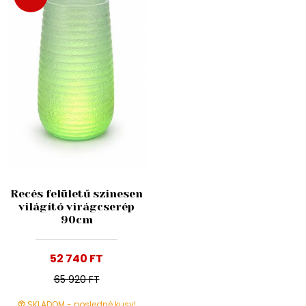
Recés felületű szinesen
világító virágcserép
90cm
52 740 FT
65 920 FT
SKLADOM - posledné kusy!