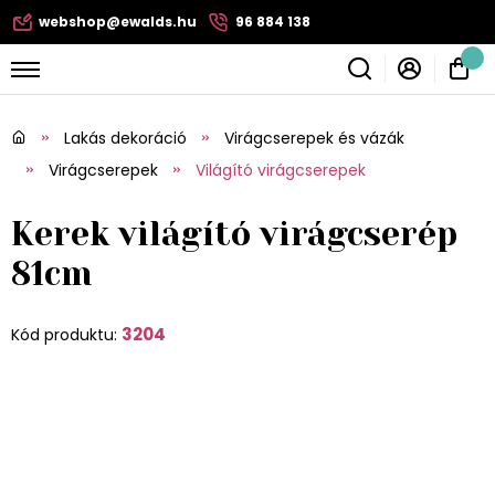
webshop@ewalds.hu
96 884 138
Lakás dekoráció
Virágcserepek és vázák
Virágcserepek
Világító virágcserepek
Kerek világító virágcserép
81cm
3204
Kód produktu: