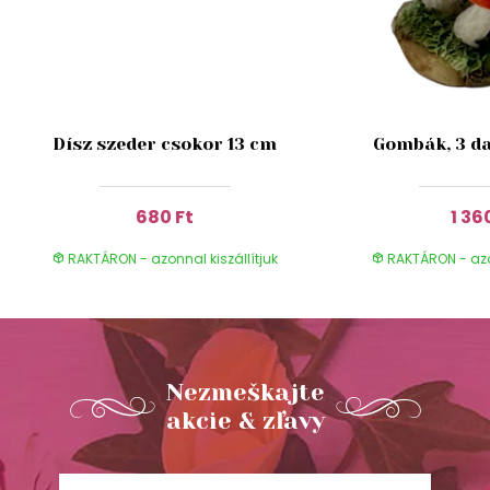
Dísz szeder csokor 13 cm
Gombák, 3 da
680 Ft
1 36
RAKTÁRON - azonnal kiszállítjuk
RAKTÁRON - azon
Nezmeškajte
akcie & zľavy