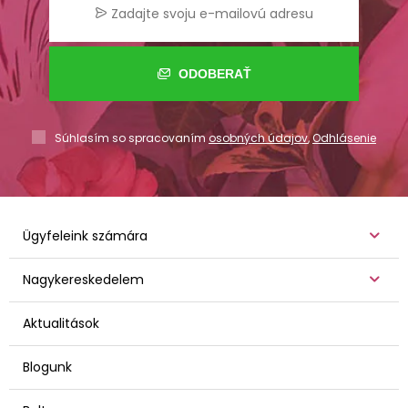
ODOBERAŤ
Súhlasím so spracovaním
osobných údajov
,
Odhlásenie
Ügyfeleink számára
Nagykereskedelem
Aktualitások
Blogunk