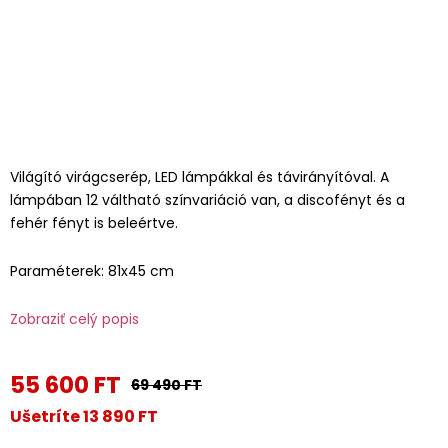
Világító virágcserép, LED lámpákkal és távirányítóval. A
lámpában 12 váltható színvariáció van, a discofényt és a
fehér fényt is beleértve.
Paraméterek: 81x45 cm
Zobraziť celý popis
55 600 FT
69 490 FT
Ušetríte 13 890 FT