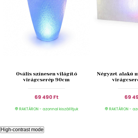
Ovális színesen világító
Négyzet alakú m
virágcserép 90cm
virágcser
69 490 Ft
69 49
RAKTÁRON - azonnal kiszállítjuk
RAKTÁRON - azon
High-contrast mode