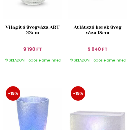
Világító üvegváza ART
Átlátszó kerek üveg
22cm
váza 18cm
9 190 FT
5 040 FT
SKLADOM - odosielame ihneď
SKLADOM - odosielame ihneď
-19%
-19%