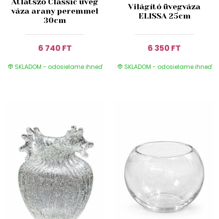
Átlátszó Classic üveg
Világító üvegváza
váza arany peremmel
ELISSA 25cm
30cm
6 740 FT
6 350 FT
SKLADOM - odosielame ihneď
SKLADOM - odosielame ihneď