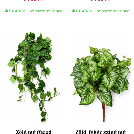
SKLADOM - odosielame ihneď
SKLADOM - odosielame ihneď
Zöld mű függő
Zöld-fehér színű mű