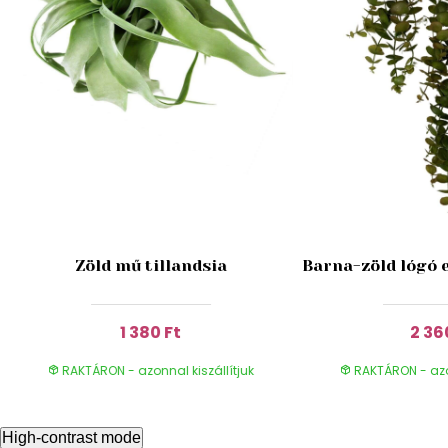
Zöld mű tillandsia
Barna-zöld lógó 
1 380 Ft
2 36
RAKTÁRON - azonnal kiszállítjuk
RAKTÁRON - azon
High-contrast mode