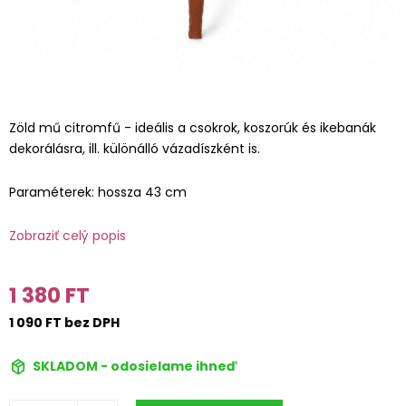
Zöld mű citromfű - ideális a csokrok, koszorúk és ikebanák
dekorálásra, ill. különálló vázadíszként is.
Paraméterek: hossza 43 cm
Zobraziť celý popis
1 380 FT
1 090 FT bez DPH
SKLADOM - odosielame ihneď