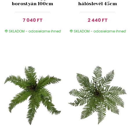
borostyán 100cm
hálóslevél 45cm
7 040 FT
2 440 FT
SKLADOM - odosielame ihneď
SKLADOM - odosielame ihneď