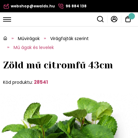
webshop@ewalds.hu
96 884 138
Művirágok
Virágfajták szerint
Mű ágak és levelek
Zöld mű citromfű 43cm
28541
Kód produktu: