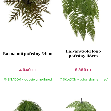
Halványzöld lógó
Barna mű páfrány 54cm
páfrány 118cm
4 040 FT
8 360 FT
SKLADOM - odosielame ihneď
SKLADOM - odosielame ihneď