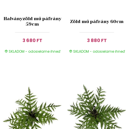
Halványzöld mű páfrány
Zöld mű páfrány 60cm
59cm
3 680 FT
3 880 FT
SKLADOM - odosielame ihneď
SKLADOM - odosielame ihneď