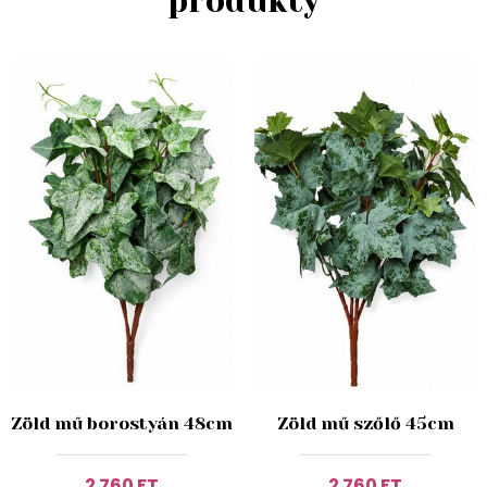
produkty
Zöld mű borostyán 48cm
Zöld mű szőlő 45cm
2 760 FT
2 760 FT