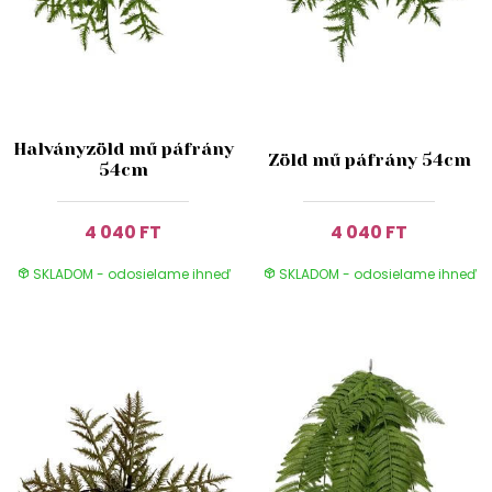
Halványzöld mű páfrány
Zöld mű páfrány 54cm
54cm
4 040 FT
4 040 FT
SKLADOM - odosielame ihneď
SKLADOM - odosielame ihneď