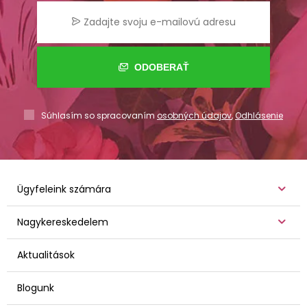
ODOBERAŤ
Súhlasím so spracovaním
osobných údajov
,
Odhlásenie
Ügyfeleink számára
Nagykereskedelem
Aktualitások
Blogunk