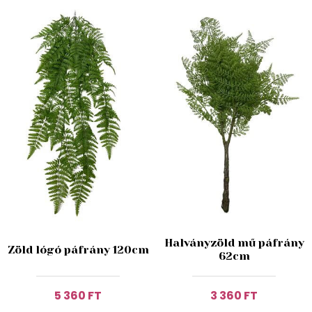
Halványzöld mű páfrány
Zöld lógó páfrány 120cm
62cm
5 360 FT
3 360 FT