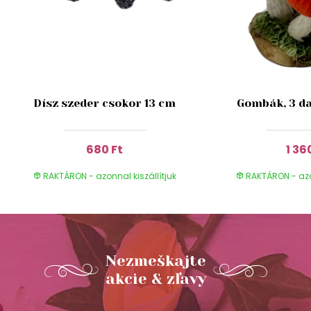
Dísz szeder csokor 13 cm
Gombák, 3 da
680 Ft
1 36
RAKTÁRON - azonnal kiszállítjuk
RAKTÁRON - azon
Nezmeškajte
akcie & zľavy