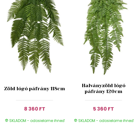
Halványzöld lógó
Zöld lógó páfrány 118cm
páfrány 120cm
8 360 FT
5 360 FT
SKLADOM - odosielame ihneď
SKLADOM - odosielame ihneď