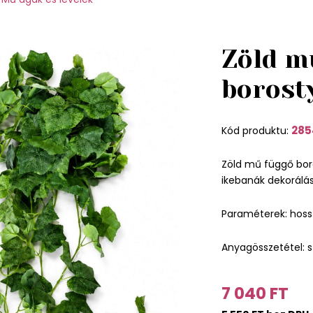
Zöld m
borost
285
Kód produktu:
Zöld mű függő boro
ikebanák dekorálásra
Paraméterek: hoss
Anyagösszetétel: s
7 040 FT