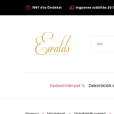
1997 óta Önökkel
Ingyenes szállítás 20 0
Kedvezmények %
Dekorációk s
Domov
Művirágok
Virágfajták szerint