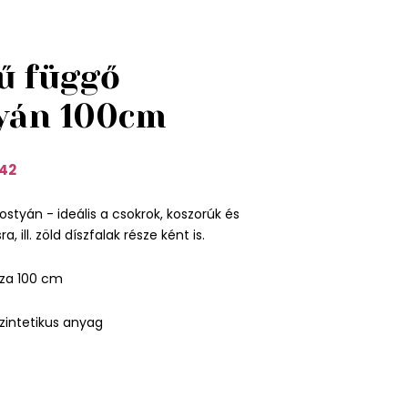
ű függő
yán 100cm
42
styán - ideális a csokrok, koszorúk és
, ill. zöld díszfalak része ként is.
za 100 cm
zintetikus anyag