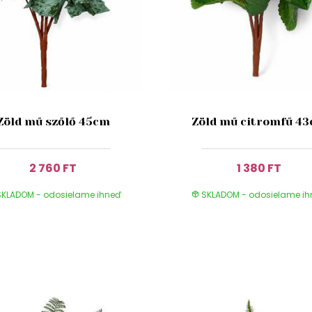
Zöld mű szőlő 45cm
Zöld mű citromfű 4
2 760 FT
1 380 FT
KLADOM - odosielame ihneď
SKLADOM - odosielame i