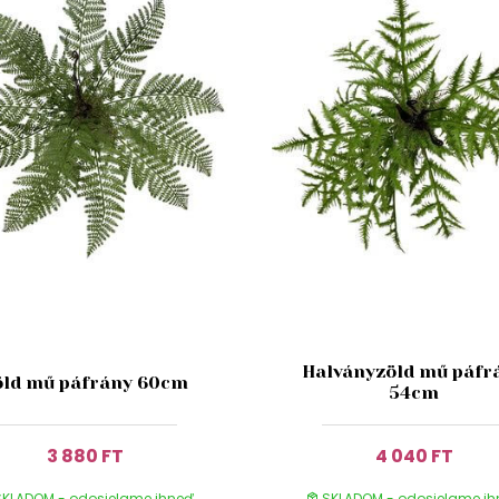
Halványzöld mű páfr
öld mű páfrány 60cm
54cm
3 880 FT
4 040 FT
KLADOM - odosielame ihneď
SKLADOM - odosielame i