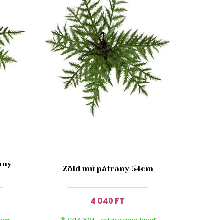
ány
Zöld mű páfrány 54cm
4 040 FT
hneď
SKLADOM - odosielame ihneď