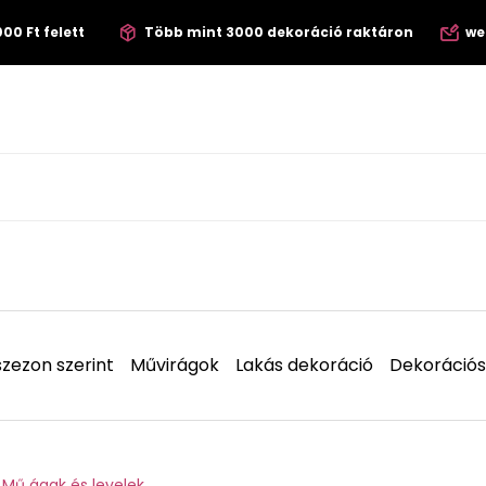
00 Ft felett
Több mint 3000 dekoráció raktáron
we
zezon szerint
Művirágok
Lakás dekoráció
Dekorációs
Mű ágak és levelek