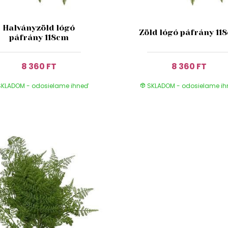
Halványzöld lógó
Zöld lógó páfrány 11
páfrány 118cm
8 360 FT
8 360 FT
KLADOM - odosielame ihneď
SKLADOM - odosielame i