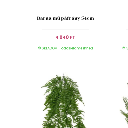
Barna mű páfrány 54cm
4 040 FT
SKLADOM - odosielame ihneď
S