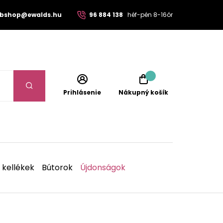
bshop@ewalds.hu
96 884 138
héf-pén 8-16ór
Prihlásenie
Nákupný košík
 kellékek
Bútorok
Újdonságok