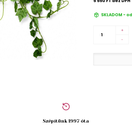
5 550 FT bez DPH
SKLADOM - od
+
-
Szépítünk 1997 óta