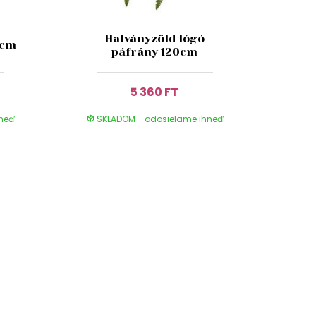
Halványzöld lógó
8cm
páfrány 120cm
5 360 FT
hneď
SKLADOM - odosielame ihneď