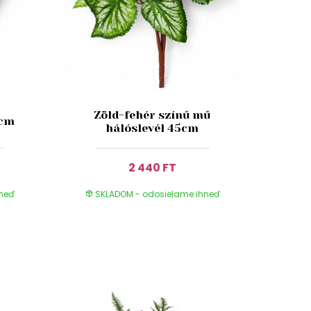
Zöld-fehér színű mű
3cm
hálóslevél 45cm
2 440 FT
hneď
SKLADOM - odosielame ihneď