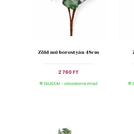
Zöld mű borostyán 48cm
2 760 FT
SKLADOM - odosielame ihneď
S