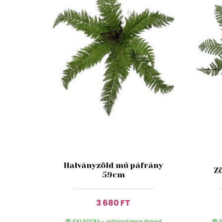
Halványzöld mű páfrány
Z
59cm
3 680 FT
SKLADOM - odosielame ihneď
S