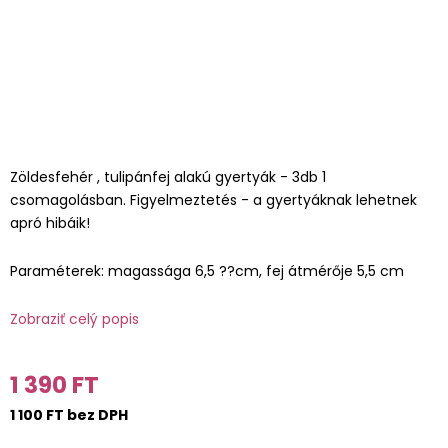
Zöldesfehér , tulipánfej alakú gyertyák - 3db 1
csomagolásban. Figyelmeztetés - a gyertyáknak lehetnek
apró hibáik!
Paraméterek: magassága 6,5 ??cm, fej átmérője 5,5 cm
Zobraziť celý popis
1 390 FT
1 100 FT bez DPH