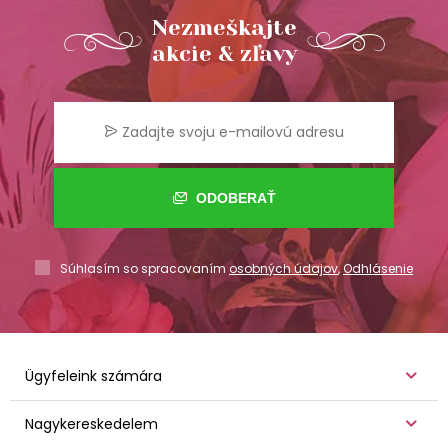
Nezmeškajte
akcie & zľavy
ODOBERAŤ
Súhlasím so spracovaním
osobných údajov
,
Odhlásenie
Ügyfeleink számára
Nagykereskedelem