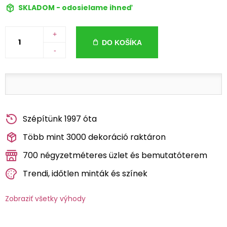
SKLADOM - odosielame ihneď
+
DO KOŠÍKA
-
Szépítünk 1997 óta
Több mint 3000 dekoráció raktáron
700 négyzetméteres üzlet és bemutatóterem
Trendi, időtlen minták és színek
Zobraziť všetky výhody