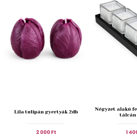
Négyzet alakú fe
Lila tulipán gyertyák 2db
tálcán
2 000 Ft
1 40