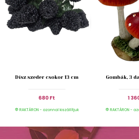
Dísz szeder csokor 13 cm
Gombák, 3 da
680 Ft
1 36
RAKTÁRON - azonnal kiszállítjuk
RAKTÁRON - azon