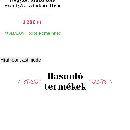
Négyzet alakú zöld
gyertyák fa tálcán 11cm
2 280 FT
SKLADOM - odosielame ihneď
High-contrast mode
Hasonló
termékek