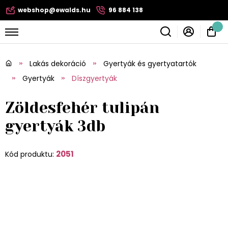
webshop@ewalds.hu
96 884 138
Lakás dekoráció
Gyertyák és gyertyatartók
Gyertyák
Díszgyertyák
Zöldesfehér tulipán
gyertyák 3db
2051
Kód produktu: