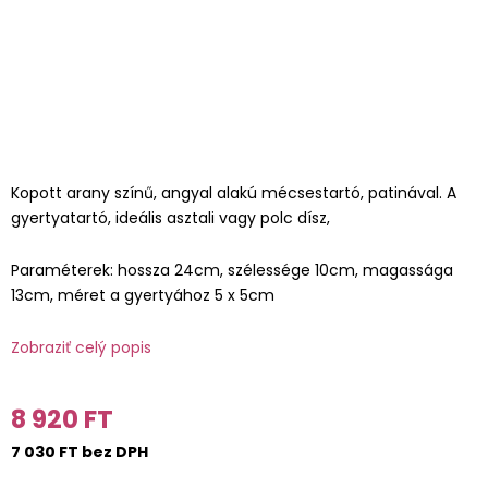
Kopott arany színű, angyal alakú mécsestartó, patinával. A
gyertyatartó, ideális asztali vagy polc dísz,
Paraméterek: hossza 24cm, szélessége 10cm, magassága
13cm, méret a gyertyához 5 x 5cm
Zobraziť celý popis
8 920 FT
7 030 FT bez DPH