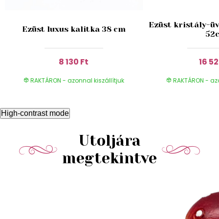
Ezüst kristály-ü
Ezüst luxus kalitka 38 cm
52
8 130 Ft
16 52
RAKTÁRON - azonnal kiszállítjuk
RAKTÁRON - azon
High-contrast mode
Utoljára
megtekintve