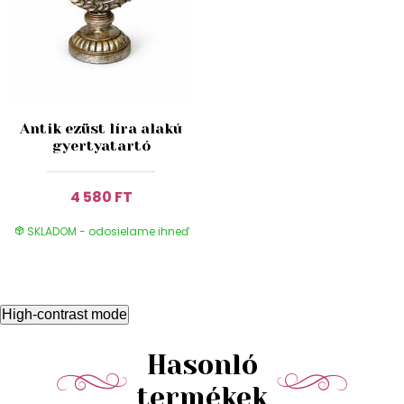
Antik ezüst líra alakú
gyertyatartó
4 580 FT
SKLADOM - odosielame ihneď
High-contrast mode
Hasonló
termékek