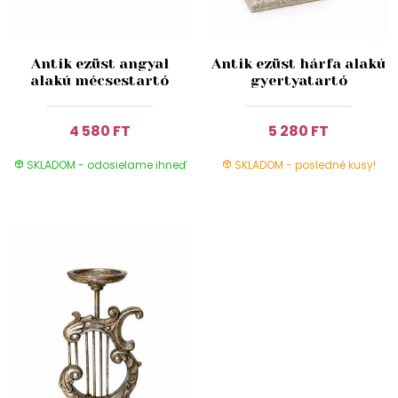
Antik ezüst angyal
Antik ezüst hárfa alakú
alakú mécsestartó
gyertyatartó
4 580 FT
5 280 FT
SKLADOM - odosielame ihneď
SKLADOM - posledné kusy!