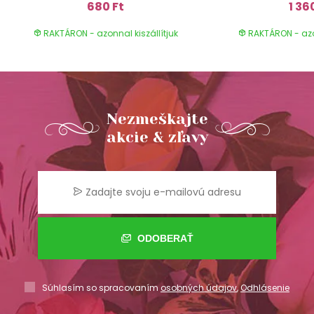
680 Ft
1 36
RAKTÁRON - azonnal kiszállítjuk
RAKTÁRON - azon
Nezmeškajte
akcie & zľavy
ODOBERAŤ
Súhlasím so spracovaním
osobných údajov
,
Odhlásenie