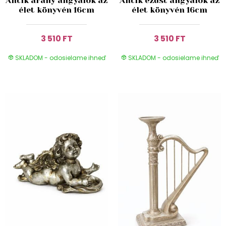
Antik arany angyalok az
Antik ezüst angyalok az
élet könyvén 16cm
élet könyvén 16cm
3 510 FT
3 510 FT
SKLADOM - odosielame ihneď
SKLADOM - odosielame ihneď