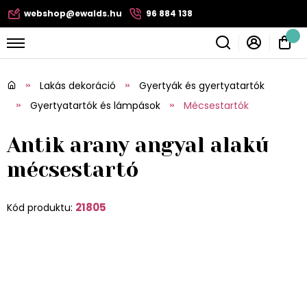
webshop@ewalds.hu
96 884 138
Lakás dekoráció
Gyertyák és gyertyatartók
Gyertyatartók és lámpások
Mécsestartók
Antik arany angyal alakú
mécsestartó
21805
Kód produktu: