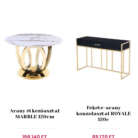
Fekete-arany
Arany étkezőasztal
konzolasztal ROYALE
MARBLE 120cm
120c
156 140 FT
85 170 FT