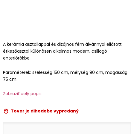
A kerámia asztallappal és dizájnos fém álvánnyal ellátott
étkezőasztal különösen alkalmas modern, csillogó
enteriőrökbe.
Paraméterek: szélesség 150 cm, mélység 90 cm, magasság
75 cm
Zobraziť celý popis
Tovar je dlhodobo vypredaný