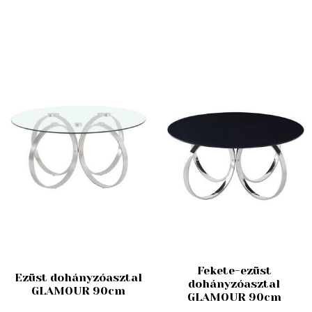
Fekete-ezüst
Ezüst dohányzóasztal
dohányzóasztal
GLAMOUR 90cm
GLAMOUR 90cm