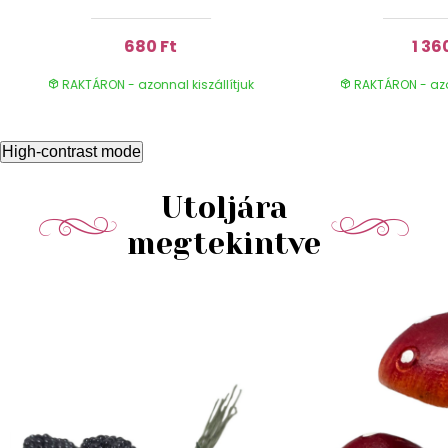
680 Ft
1 36
RAKTÁRON - azonnal kiszállítjuk
RAKTÁRON - azon
High-contrast mode
Utoljára
megtekintve