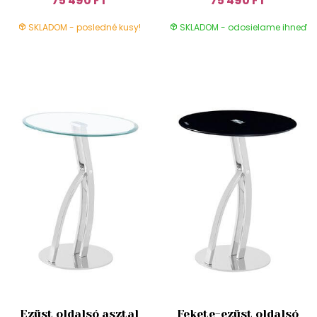
75 490 FT
75 490 FT
SKLADOM - posledné kusy!
SKLADOM - odosielame ihneď
Ezüst oldalsó asztal
Fekete-ezüst oldalsó