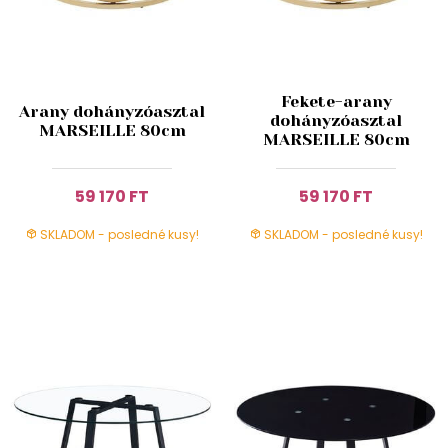
Fekete-arany
Arany dohányzóasztal
dohányzóasztal
MARSEILLE 80cm
MARSEILLE 80cm
59 170 FT
59 170 FT
SKLADOM - posledné kusy!
SKLADOM - posledné kusy!