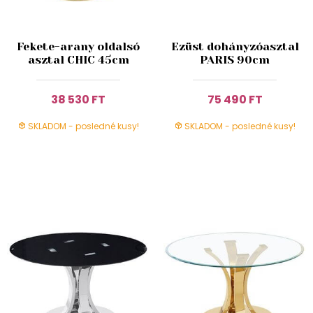
Fekete-arany oldalsó
Ezüst dohányzóasztal
asztal CHIC 45cm
PARIS 90cm
38 530 FT
75 490 FT
SKLADOM - posledné kusy!
SKLADOM - posledné kusy!