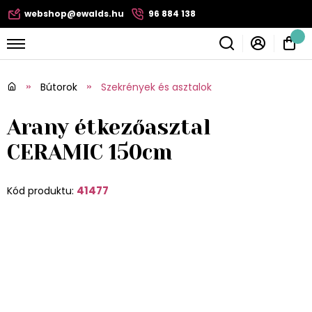
webshop@ewalds.hu
96 884 138
Bútorok
Szekrények és asztalok
Arany étkezőasztal
CERAMIC 150cm
41477
Kód produktu: