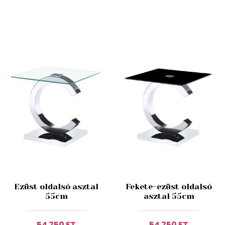
Ezüst oldalsó asztal
Fekete-ezüst oldalsó
55cm
asztal 55cm
54 750 FT
54 750 FT