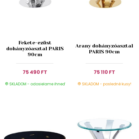
Fekete-ezüst
Arany dohányzóasztal
dohányzóasztal PARIS
PARIS 90cm
90cm
75 490 FT
75 110 FT
SKLADOM - odosielame ihneď
SKLADOM - posledné kusy!