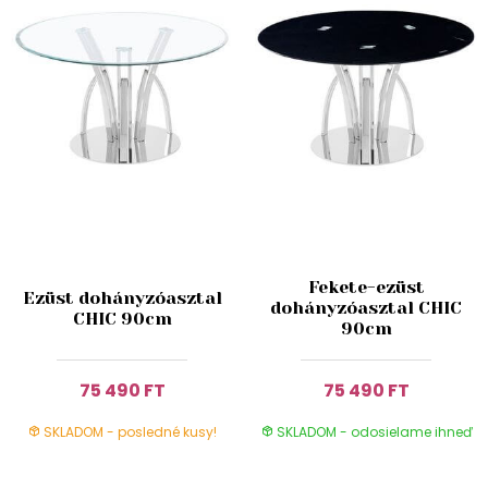
Fekete-ezüst
Ezüst dohányzóasztal
dohányzóasztal CHIC
CHIC 90cm
90cm
75 490 FT
75 490 FT
SKLADOM - posledné kusy!
SKLADOM - odosielame ihneď