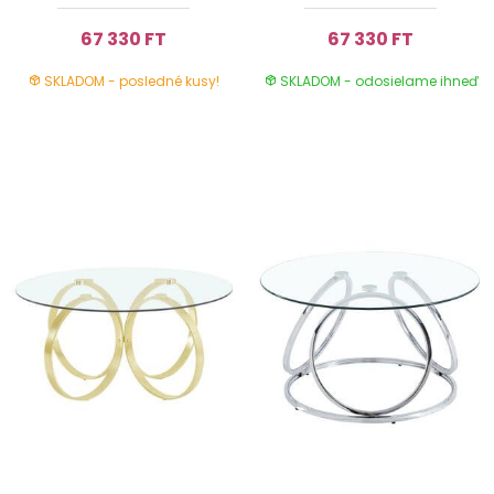
67 330 FT
67 330 FT
SKLADOM - posledné kusy!
SKLADOM - odosielame ihneď