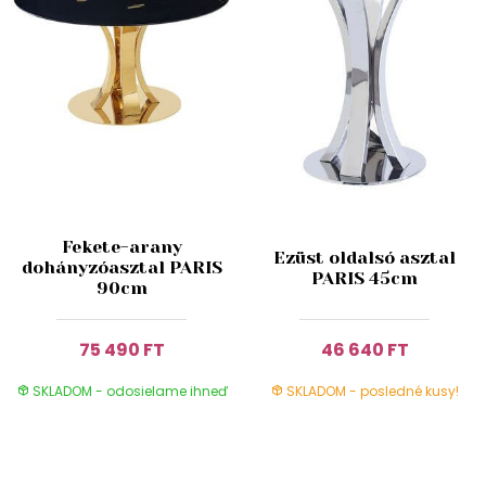
Fekete-arany
Ezüst oldalsó asztal
dohányzóasztal PARIS
PARIS 45cm
90cm
75 490 FT
46 640 FT
SKLADOM - odosielame ihneď
SKLADOM - posledné kusy!