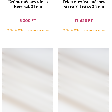
Ezüst mécses sírra
Fekete-ezüst mécses
Kereszt 31 cm
sírra Vitrázs 35 cm
5 300 FT
17 420 FT
SKLADOM - posledné kusy!
SKLADOM - posledné kusy!