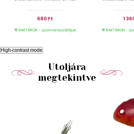
680 Ft
1 36
RAKTÁRON - azonnal kiszállítjuk
RAKTÁRON - azon
High-contrast mode
Utoljára
megtekintve