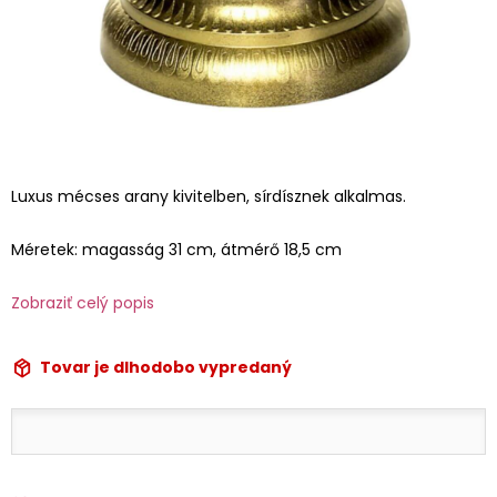
Luxus mécses arany kivitelben, sírdísznek alkalmas.
Méretek: magasság 31 cm, átmérő 18,5 cm
Zobraziť celý popis
Tovar je dlhodobo vypredaný