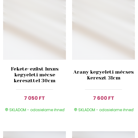
Fekete-ezüst luxus
Arany kegyeleti mécses
kegyeleti mécse
Kereszt 31cm
kereszttel 30cm
7 050 FT
7 600 FT
SKLADOM - odosielame ihneď
SKLADOM - odosielame ihneď