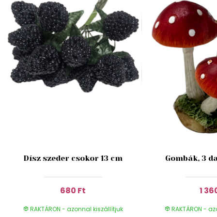
Dísz szeder csokor 13 cm
Gombák, 3 da
680 Ft
1 36
RAKTÁRON - azonnal kiszállítjuk
RAKTÁRON - azon