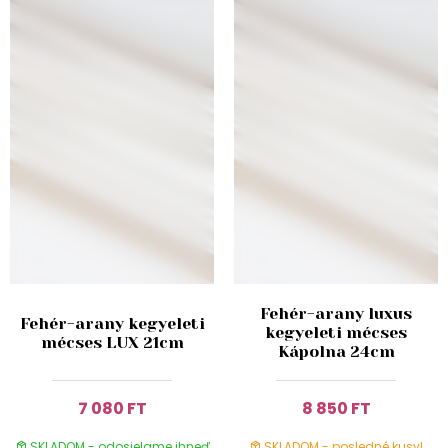
Fehér-arany luxus
Fehér-arany kegyeleti
kegyeleti mécses
mécses LUX 21cm
Kápolna 24cm
7 080 FT
8 850 FT
SKLADOM - odosielame ihneď
SKLADOM - posledné kusy!