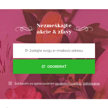
Nezmeškajte
akcie & zľavy
ODOBERAŤ
Súhlasím so spracovaním
osobných údajov
,
Odhlásenie