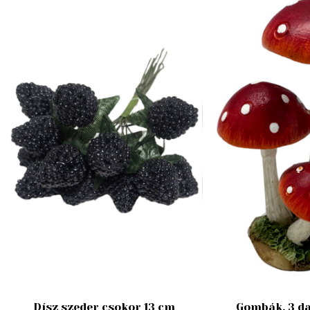
Dísz szeder csokor 13 cm
Gombák, 3 da