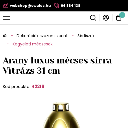
webshop@ewalds.hu
96 884 138
Dekorációk szezon szerint
Sírdíszek
Kegyeleti mécsesek
Arany luxus mécses sírra
Vitrázs 31 cm
42218
Kód produktu: