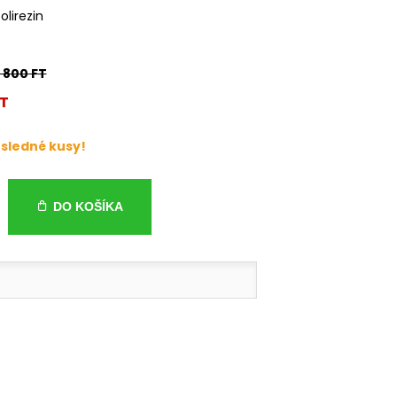
olirezin
6 800 FT
FT
sledné kusy!
DO KOŠÍKA