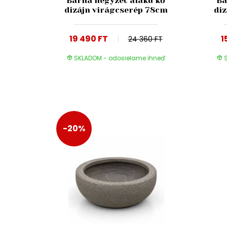
Barna négyzet alakú kő
Ba
dizájn virágcserép 78cm
di
19 490 FT
1
24 360 FT
SKLADOM - odosielame ihneď
S
-20%