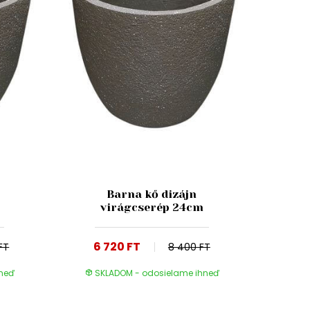
Barna kő dizájn
virágcserép 24cm
6 720 FT
FT
8 400 FT
hneď
SKLADOM - odosielame ihneď