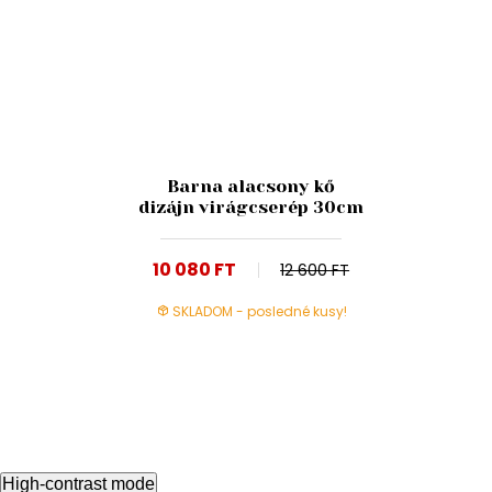
Barna alacsony kő
dizájn virágcserép 30cm
10 080 FT
12 600 FT
SKLADOM - posledné kusy!
High-contrast mode