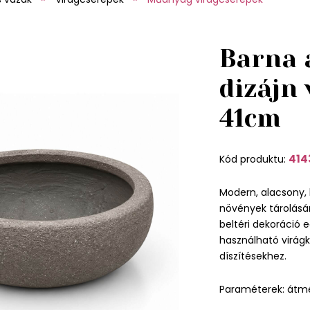
Barna 
dizájn 
41cm
414
Kód produktu:
Modern, alacsony, 
növények tárolására
beltéri dekoráció 
használható virág
díszítésekhez.
Paraméterek: átm