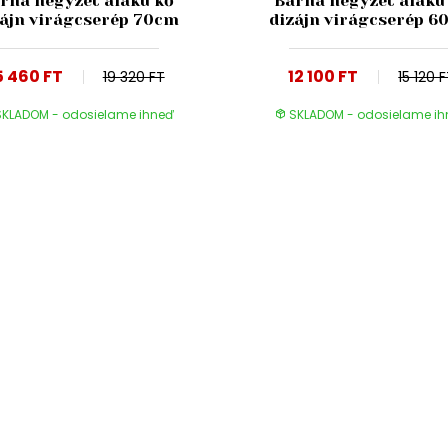
rna négyzet alakú kő
Barna négyzet alakú
zájn virágcserép 70cm
dizájn virágcserép 6
5 460 FT
12 100 FT
19 320 FT
15 120 
KLADOM - odosielame ihneď
SKLADOM - odosielame i