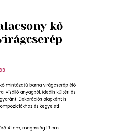
alacsony kő
virágcserép
33
kő mintázatú barna virágcserép élő
, vízálló anyagból. Ideális kültéri és
egyaránt. Dekorációs alapként is
kompozíciókhoz és kegyeleti
érő 41 cm, magasság 19 cm