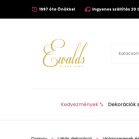
1997 óta Önökkel
Ingyenes szállítás 20 0
Kedvezmények %
Dekorációk s
Domov
Lakás dekoráció
Virágcserepek é