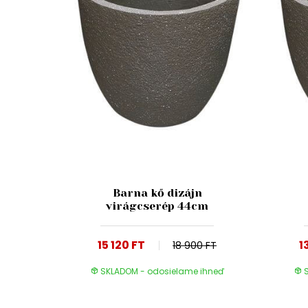
Barna kő dizájn
virágcserép 44cm
15 120 FT
1
18 900 FT
SKLADOM - odosielame ihneď
S