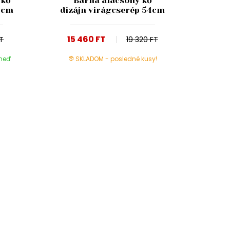
 kő
Barna alacsony kő
0cm
dizájn virágcserép 54cm
15 460 FT
FT
19 320 FT
hneď
SKLADOM - posledné kusy!