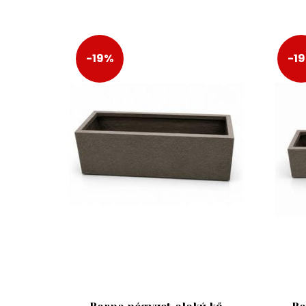
-19%
-1