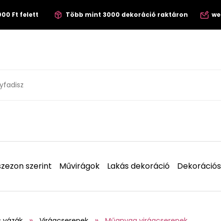
00 Ft felett
Több mint 3000 dekoráció raktáron
we
zezon szerint
Művirágok
Lakás dekoráció
Dekorációs
s vázák
Virágcserepek
Műanyag virágcserepek