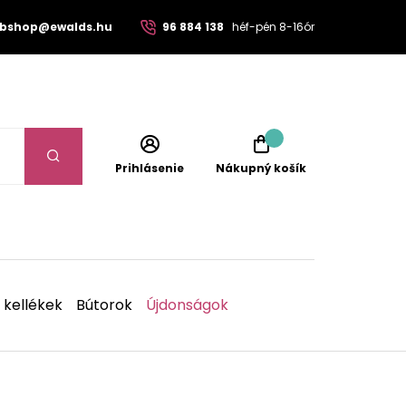
bshop@ewalds.hu
96 884 138
héf-pén 8-16ór
Prihlásenie
Nákupný košík
 kellékek
Bútorok
Újdonságok