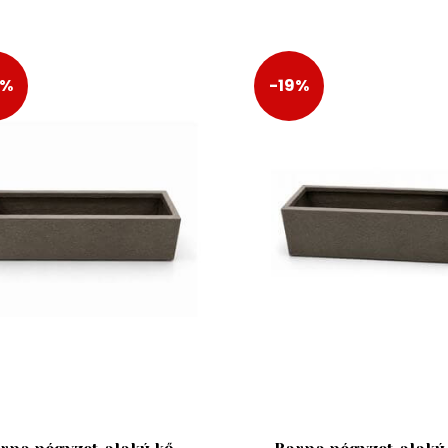
9%
-19%