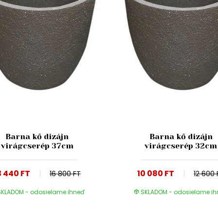
Barna kő dizájn
Barna kő dizájn
virágcserép 37cm
virágcserép 32cm
3 440 FT
10 080 FT
16 800 FT
12 600 
KLADOM - odosielame ihneď
SKLADOM - odosielame i