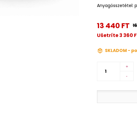
Anyagösszetétel: p
13 440 FT
1
Ušetríte 3 360 
SKLADOM - po
+
-