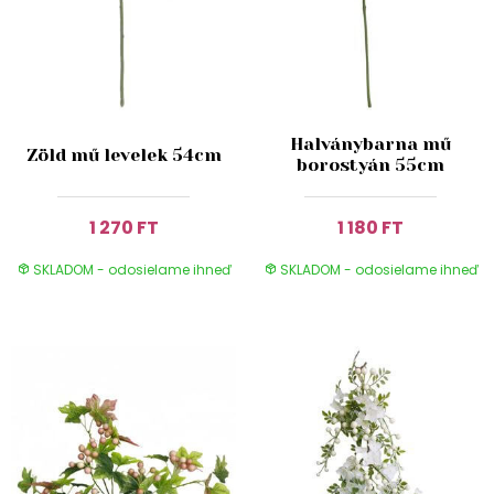
Halványbarna mű
Zöld mű levelek 54cm
borostyán 55cm
1 270 FT
1 180 FT
SKLADOM - odosielame ihneď
SKLADOM - odosielame ihneď