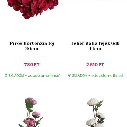
Piros hortenzia fej
Fehér dália fejek 6db
20cm
14cm
780 FT
2 610 FT
SKLADOM - odosielame ihneď
SKLADOM - odosielame ihneď