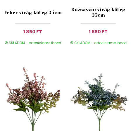
Rózsaszín virág köteg
Fehér virág köteg 35cm
35cm
1 850 FT
1 850 FT
SKLADOM - odosielame ihneď
SKLADOM - odosielame ihneď