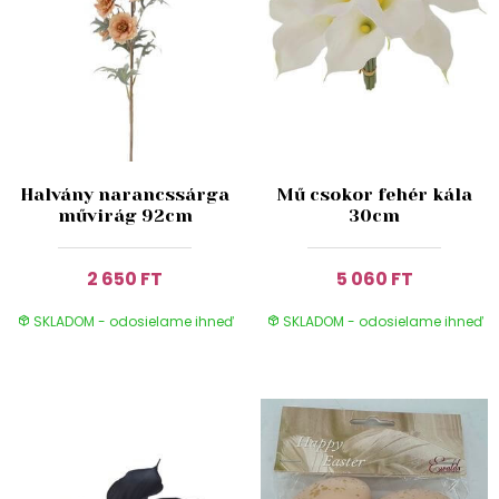
Halvány narancssárga
Mű csokor fehér kála
művirág 92cm
30cm
2 650 FT
5 060 FT
SKLADOM - odosielame ihneď
SKLADOM - odosielame ihneď