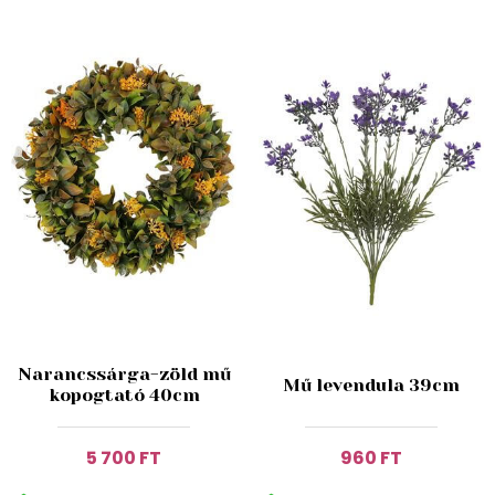
Narancssárga-zöld mű
Mű levendula 39cm
kopogtató 40cm
5 700 FT
960 FT