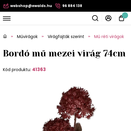
webshop@ewalds.hu
96 884 138
Művirágok
Virágfajták szerint
Mű réti virágok
Bordó mű mezei virág 74cm
41363
Kód produktu: