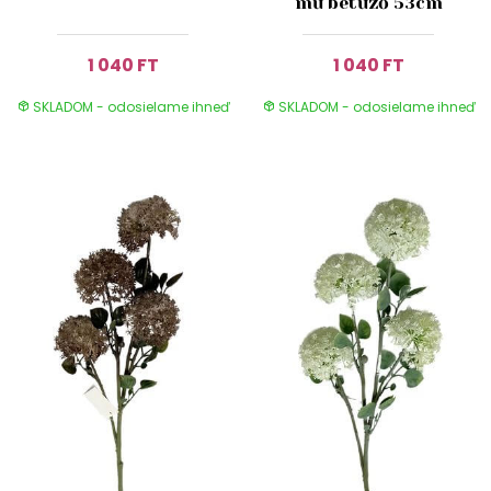
mű betűző 53cm
1 040 FT
1 040 FT
SKLADOM - odosielame ihneď
SKLADOM - odosielame ihneď