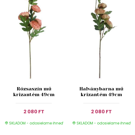
Rózsaszín mű
Halványbarna mű
krizantém 49cm
krizantém 49cm
2 080 FT
2 080 FT
SKLADOM - odosielame ihneď
SKLADOM - odosielame ihneď