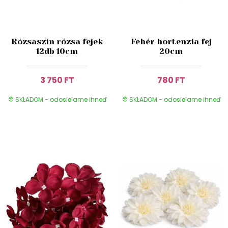
Rózsaszín rózsa fejek
Fehér hortenzia fej
12db 10cm
20cm
3 750 FT
780 FT
SKLADOM - odosielame ihneď
SKLADOM - odosielame ihneď