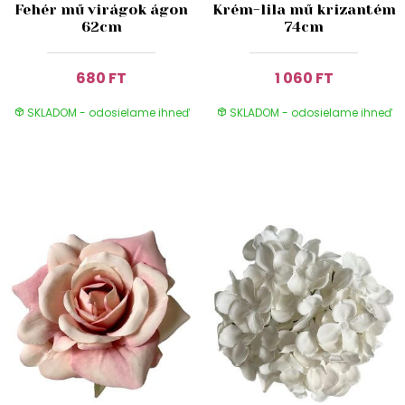
Fehér mű virágok ágon
Krém-lila mű krizantém
62cm
74cm
680 FT
1 060 FT
SKLADOM - odosielame ihneď
SKLADOM - odosielame ihneď