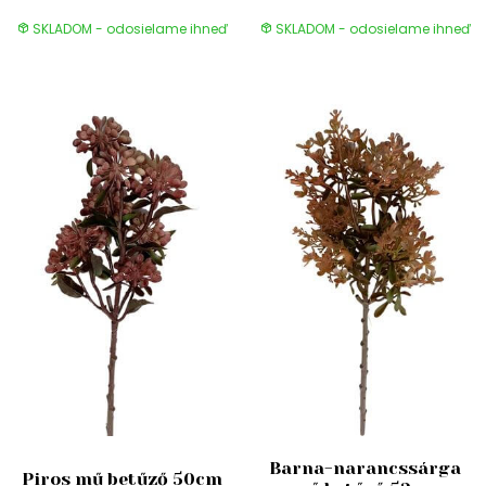
SKLADOM - odosielame ihneď
SKLADOM - odosielame ihneď
Barna-narancssárga
Piros mű betűző 50cm