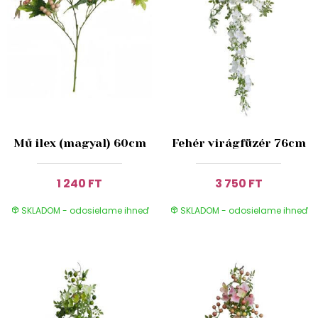
Mű ilex (magyal) 60cm
Fehér virágfüzér 76cm
1 240 FT
3 750 FT
SKLADOM - odosielame ihneď
SKLADOM - odosielame ihneď