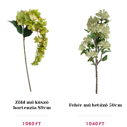
Zöld mű kúszó
Fehér mű betűző 50cm
hortenzia 89cm
1 060 FT
1 040 FT