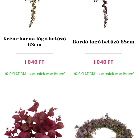
Krém-barna lógó betűző
Bordó lógó betűző 68cm
68cm
1 040 FT
1 040 FT
SKLADOM - odosielame ihneď
SKLADOM - odosielame ihneď