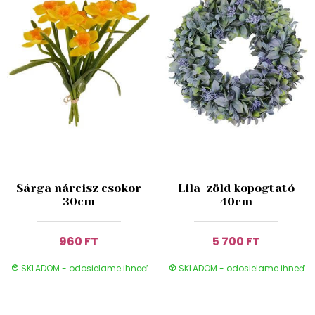
Sárga nárcisz csokor
Lila-zöld kopogtató
30cm
40cm
960 FT
5 700 FT
SKLADOM - odosielame ihneď
SKLADOM - odosielame ihneď