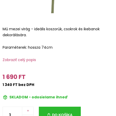
Mű mezei virág - ideális koszorúk, csokrok és ikebanok
dekorálására.
Paraméterek: hossza 74cm
Zobraziť celý popis
1 690 FT
1 340 FT bez DPH
SKLADOM - odosielame ihneď
+
DO KOŠÍKA