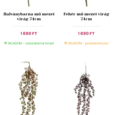
Halványbarna mű mezei
Fehér mű mezei virág
virág 74cm
74cm
1 690 FT
1 690 FT
SKLADOM - odosielame ihneď
SKLADOM - posledné kusy!