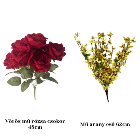
Vörös mű rózsa csokor
Mű arany eső 62cm
48cm