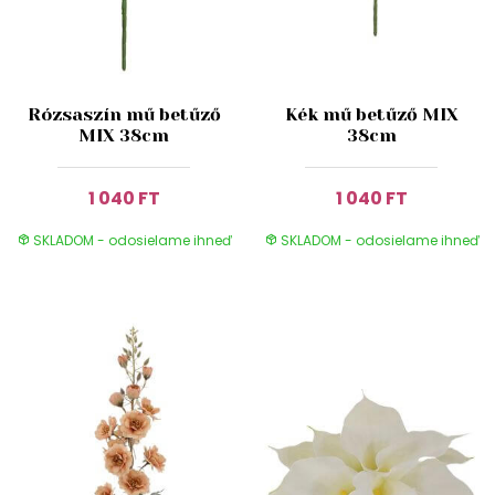
Rózsaszín mű betűző
Kék mű betűző MIX
MIX 38cm
38cm
1 040 FT
1 040 FT
SKLADOM - odosielame ihneď
SKLADOM - odosielame ihneď