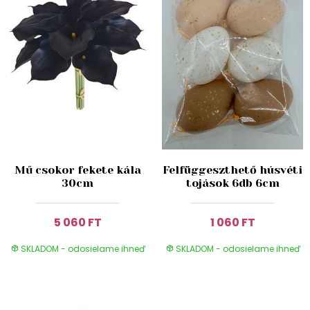
Mű csokor fekete kála
Felfüggeszthető húsvéti
30cm
tojások 6db 6cm
5 060 FT
1 060 FT
SKLADOM - odosielame ihneď
SKLADOM - odosielame ihneď