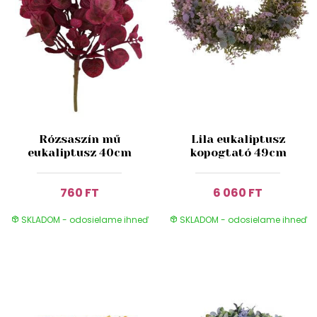
Rózsaszín mű
Lila eukaliptusz
eukaliptusz 40cm
kopogtató 49cm
760 FT
6 060 FT
SKLADOM - odosielame ihneď
SKLADOM - odosielame ihneď