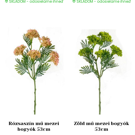
SKLADOM - odosielame ihneď
SKLADOM - odosielame ihneď
Rózsaszín mű mezei
Zöld mű mezei bogyók
bogyók 53cm
53cm