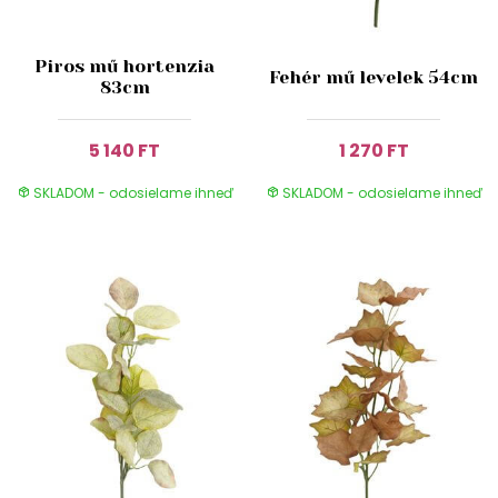
Piros mű hortenzia
Fehér mű levelek 54cm
83cm
5 140 FT
1 270 FT
SKLADOM - odosielame ihneď
SKLADOM - odosielame ihneď