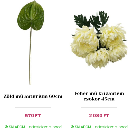
Fehér mű krizantém
Zöld mű anturium 60cm
csokor 45cm
570 FT
2 080 FT
SKLADOM - odosielame ihneď
SKLADOM - odosielame ihneď