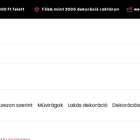
00 Ft felett
Több mint 3000 dekoráció raktáron
we
zezon szerint
Művirágok
Lakás dekoráció
Dekorációs
Mű krizantém