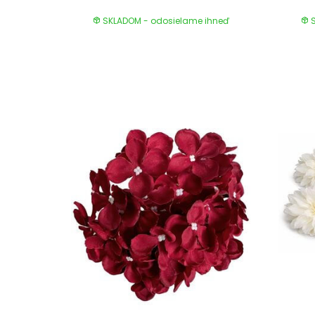
SKLADOM - odosielame ihneď
S