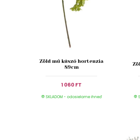
Zöld mű kúszó hortenzia
Zö
89cm
1 060 FT
SKLADOM - odosielame ihneď
S