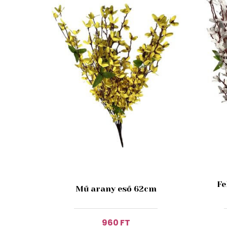
Fe
Mű arany eső 62cm
960 FT