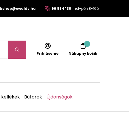
bshop@ewalds.hu
96 884 138
héf-pén 8-16ór
Prihlásenie
Nákupný košík
 kellékek
Bútorok
Újdonságok