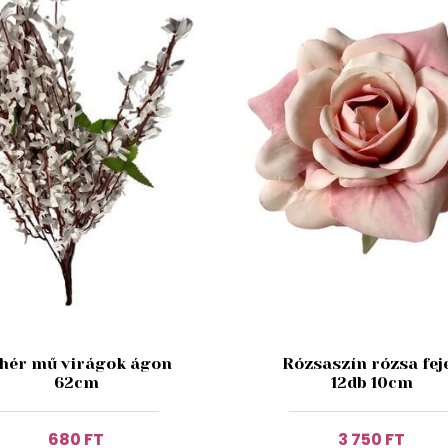
hér mű virágok ágon
Rózsaszín rózsa fej
62cm
12db 10cm
680 FT
3 750 FT