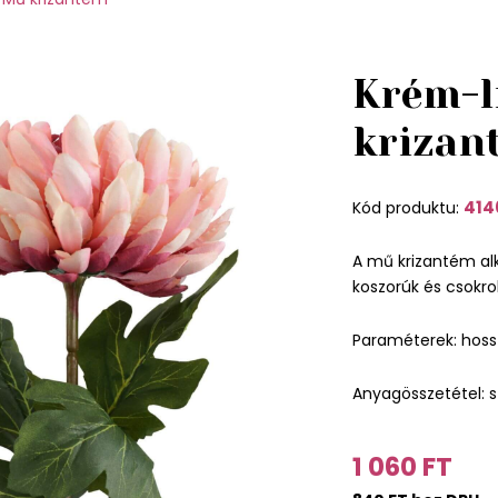
Krém-l
krizan
414
Kód produktu:
A mű krizantém al
koszorúk és csokrok
Paraméterek: hos
Anyagösszetétel: s
1 060 FT