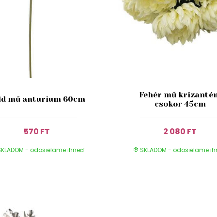
Fehér mű krizanté
ld mű anturium 60cm
csokor 45cm
570 FT
2 080 FT
KLADOM - odosielame ihneď
SKLADOM - odosielame i