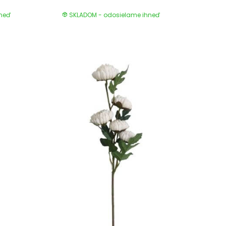
hneď
SKLADOM - odosielame ihneď