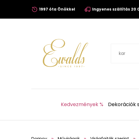
1997 óta Önökkel
Ingyenes szállítás 20 0
Kedvezmények %
Dekorációk s
Domov
Művirágok
Virágfajták szerint