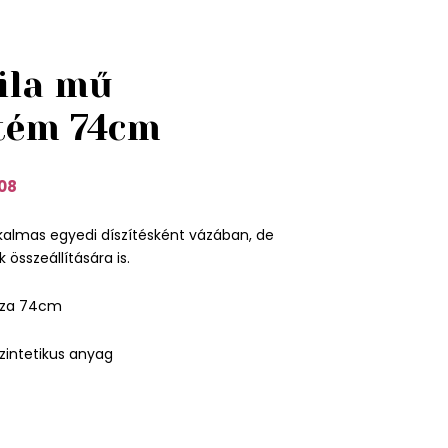
ila mű
tém 74cm
08
kalmas egyedi díszítésként vázában, de
 összeállítására is.
sza 74cm
zintetikus anyag