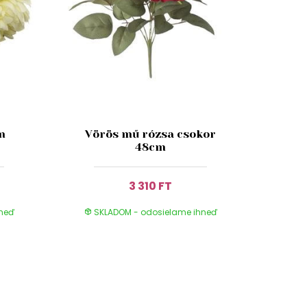
m
Vörös mű rózsa csokor
48cm
3 310 FT
hneď
SKLADOM - odosielame ihneď