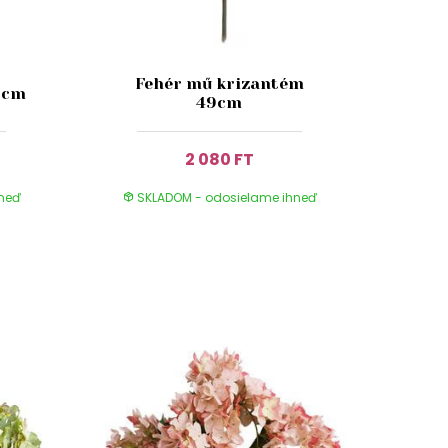
Fehér mű krizantém
9cm
49cm
2 080 FT
hneď
SKLADOM - odosielame ihneď