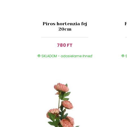
Piros hortenzia fej
F
20cm
780 FT
SKLADOM - odosielame ihneď
S