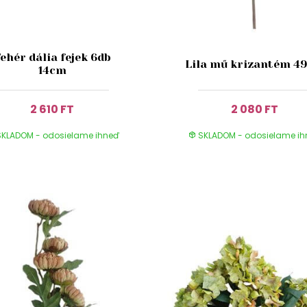
ehér dália fejek 6db
Lila mű krizantém 4
14cm
2 610 FT
2 080 FT
KLADOM - odosielame ihneď
SKLADOM - odosielame i