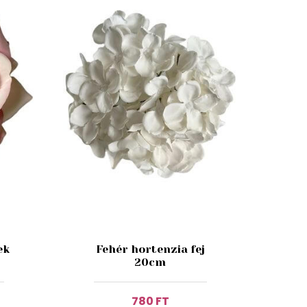
ek
Fehér hortenzia fej
20cm
780 FT