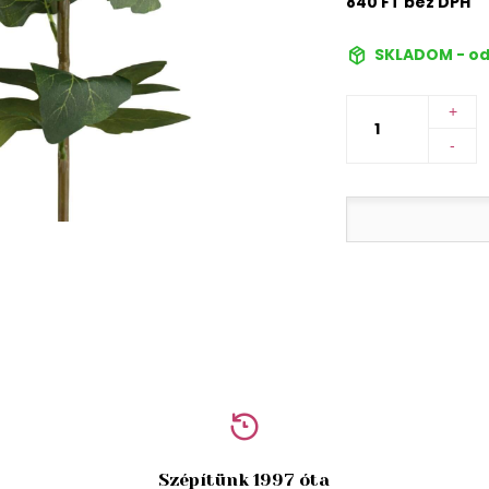
840 FT bez DPH
SKLADOM - od
+
-
Szépítünk 1997 óta