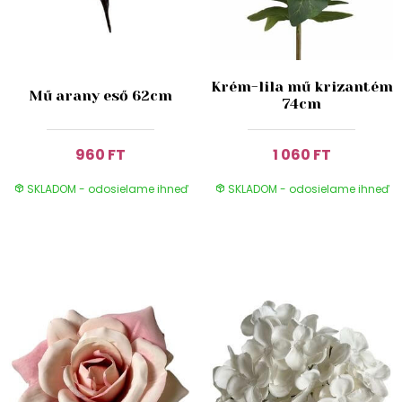
Krém-lila mű krizantém
Mű arany eső 62cm
74cm
960 FT
1 060 FT
SKLADOM - odosielame ihneď
SKLADOM - odosielame ihneď