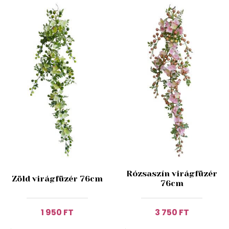
Rózsaszín virágfüzér
Zöld virágfüzér 76cm
76cm
1 950 FT
3 750 FT