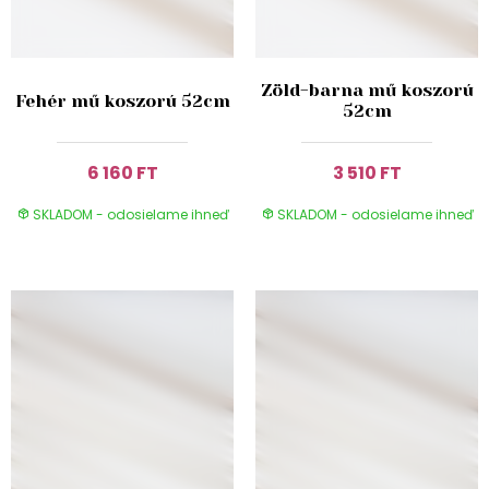
Zöld-barna mű koszorú
Fehér mű koszorú 52cm
52cm
6 160 FT
3 510 FT
SKLADOM - odosielame ihneď
SKLADOM - odosielame ihneď