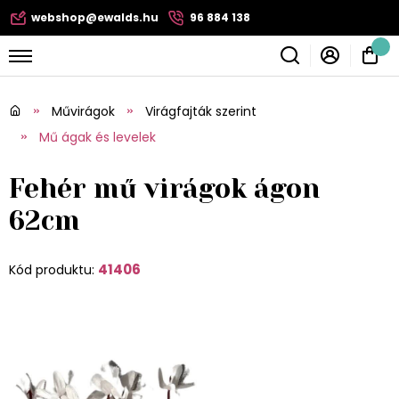
webshop@ewalds.hu
96 884 138
Művirágok
Virágfajták szerint
Mű ágak és levelek
Fehér mű virágok ágon
62cm
41406
Kód produktu: