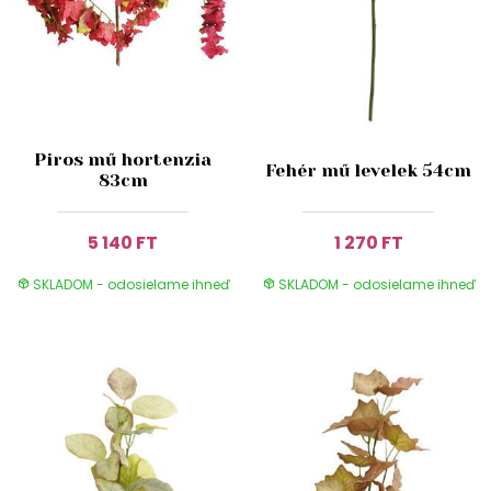
Piros mű hortenzia
Fehér mű levelek 54cm
83cm
5 140 FT
1 270 FT
SKLADOM - odosielame ihneď
SKLADOM - odosielame ihneď