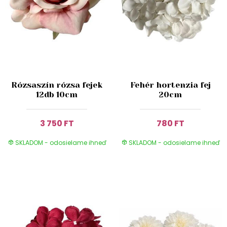
Rózsaszín rózsa fejek
Fehér hortenzia fej
12db 10cm
20cm
3 750 FT
780 FT
SKLADOM - odosielame ihneď
SKLADOM - odosielame ihneď