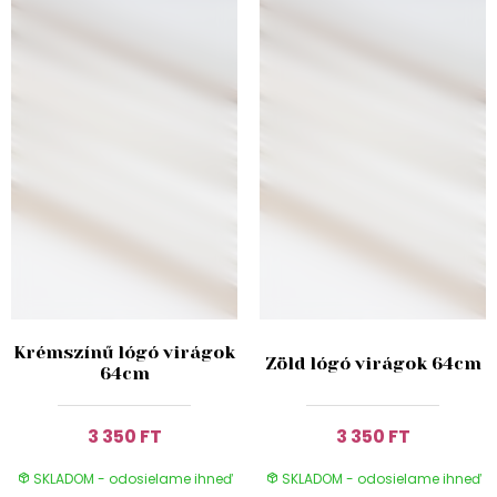
Krémszínű lógó virágok
Zöld lógó virágok 64cm
64cm
3 350 FT
3 350 FT
SKLADOM - odosielame ihneď
SKLADOM - odosielame ihneď