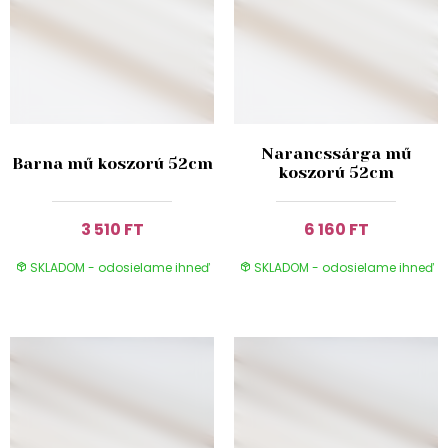
Narancssárga mű
Barna mű koszorú 52cm
koszorú 52cm
3 510 FT
6 160 FT
SKLADOM - odosielame ihneď
SKLADOM - odosielame ihneď