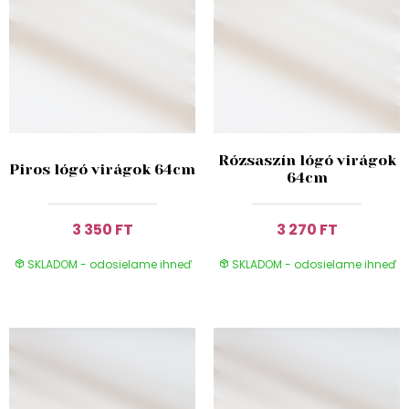
Rózsaszín lógó virágok
Piros lógó virágok 64cm
64cm
3 350 FT
3 270 FT
SKLADOM - odosielame ihneď
SKLADOM - odosielame ihneď