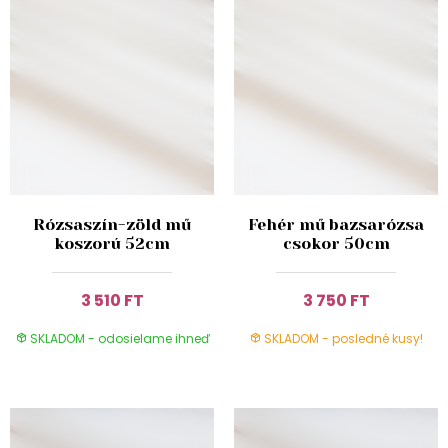
Rózsaszín-zöld mű
Fehér mű bazsarózsa
koszorú 52cm
csokor 50cm
3 510 FT
3 750 FT
SKLADOM - odosielame ihneď
SKLADOM - posledné kusy!