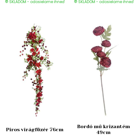
SKLADOM - odosielame ihneď
SKLADOM - odosielame ihneď
Bordó mű krizantém
Piros virágfüzér 76cm
49cm