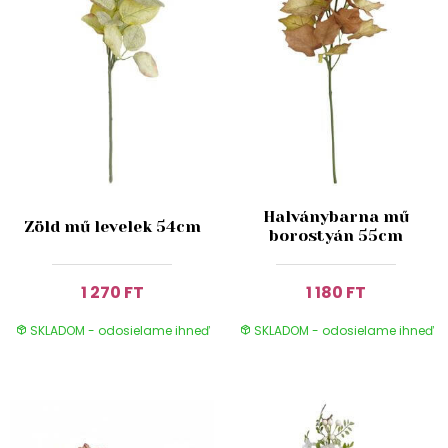
Halványbarna mű
Zöld mű levelek 54cm
borostyán 55cm
1 270 FT
1 180 FT
SKLADOM - odosielame ihneď
SKLADOM - odosielame ihneď