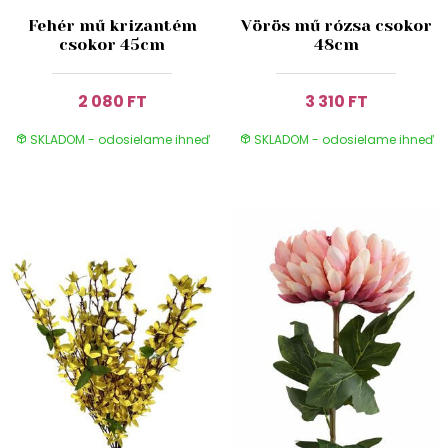
Fehér mű krizantém
Vörös mű rózsa csokor
csokor 45cm
48cm
2 080 FT
3 310 FT
SKLADOM - odosielame ihneď
SKLADOM - odosielame ihneď