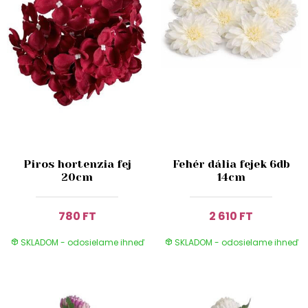
Piros hortenzia fej
Fehér dália fejek 6db
20cm
14cm
780 FT
2 610 FT
SKLADOM - odosielame ihneď
SKLADOM - odosielame ihneď