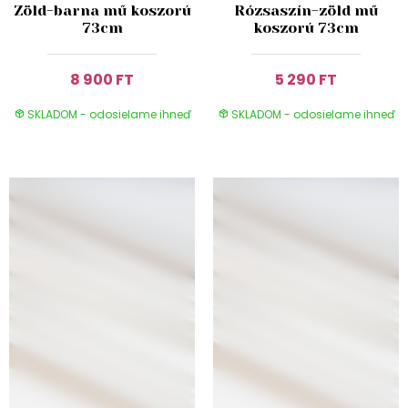
Zöld-barna mű koszorú
Rózsaszín-zöld mű
73cm
koszorú 73cm
8 900 FT
5 290 FT
SKLADOM - odosielame ihneď
SKLADOM - odosielame ihneď