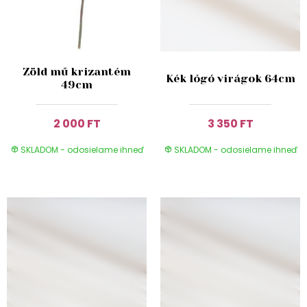
Zöld mű krizantém
Kék lógó virágok 64cm
49cm
2 000 FT
3 350 FT
SKLADOM - odosielame ihneď
SKLADOM - odosielame ihneď