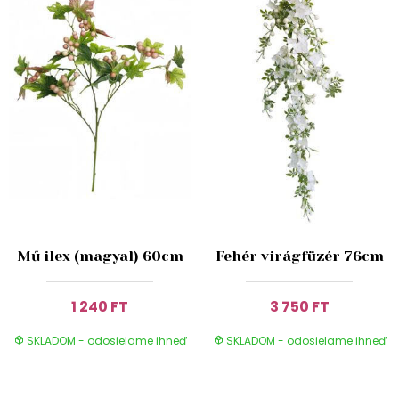
Mű ilex (magyal) 60cm
Fehér virágfüzér 76cm
1 240 FT
3 750 FT
SKLADOM - odosielame ihneď
SKLADOM - odosielame ihneď