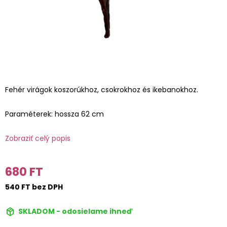
Fehér virágok koszorúkhoz, csokrokhoz és ikebanokhoz.
Paraméterek: hossza 62 cm
Zobraziť celý popis
680 FT
540 FT bez DPH
SKLADOM - odosielame ihneď