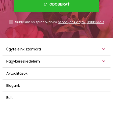
ODOBERAŤ
Súhlasím so spracovaním
osobných údajov
,
Odhlásenie
Ügyfeleink számára
Nagykereskedelem
Aktualitások
Blogunk
Bolt