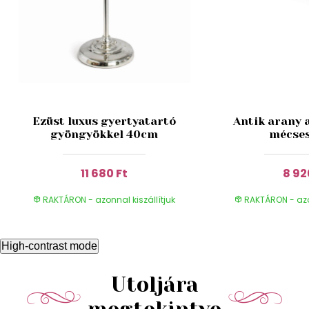
Ezüst luxus gyertyatartó
Antik arany 
gyöngyökkel 40cm
mécses
11 680 Ft
8 92
RAKTÁRON - azonnal kiszállítjuk
RAKTÁRON - azon
High-contrast mode
Utoljára