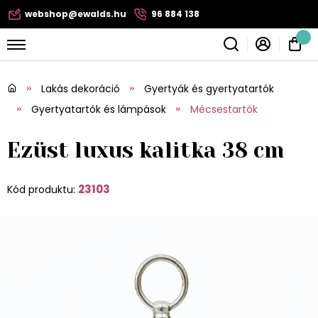
webshop@ewalds.hu
96 884 138
Lakás dekoráció
Gyertyák és gyertyatartók
Gyertyatartók és lámpások
Mécsestartók
Ezüst luxus kalitka 38 cm
23103
Kód produktu: