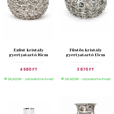
Ezüst kristály
Füstös kristály
gyertyatartó 16cm
gyertyatartó 13cm
4 580 FT
3 870 FT
SKLADOM - odosielame ihneď
SKLADOM - odosielame ihneď