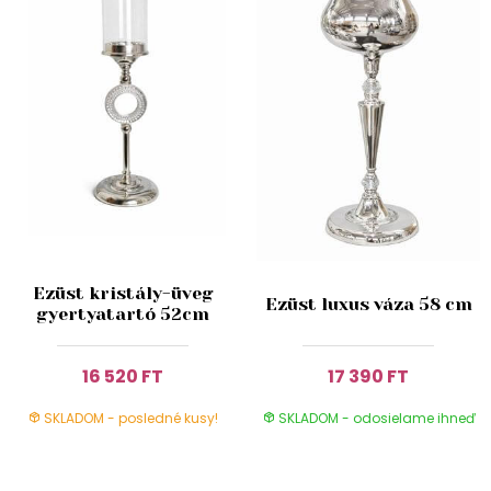
Ezüst kristály-üveg
Ezüst luxus váza 58 cm
gyertyatartó 52cm
16 520 FT
17 390 FT
SKLADOM - posledné kusy!
SKLADOM - odosielame ihneď