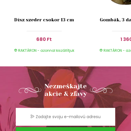
Dísz szeder csokor 13 cm
Gombák, 3 da
680 Ft
1 36
RAKTÁRON - azonnal kiszállítjuk
RAKTÁRON - azon
Nezmeškajte
akcie & zľavy