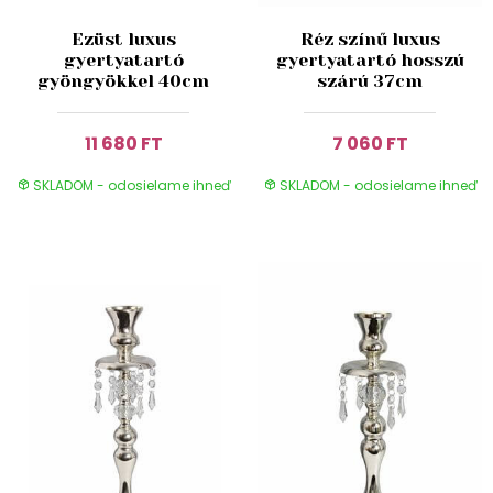
Ezüst luxus
Réz színű luxus
gyertyatartó
gyertyatartó hosszú
gyöngyökkel 40cm
szárú 37cm
11 680 FT
7 060 FT
SKLADOM - odosielame ihneď
SKLADOM - odosielame ihneď