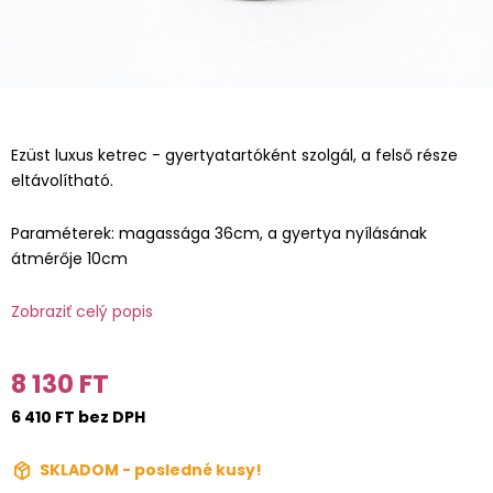
Ezüst luxus ketrec - gyertyatartóként szolgál, a felső része
eltávolítható.
Paraméterek: magassága 36cm, a gyertya nyílásának
átmérője 10cm
Zobraziť celý popis
8 130 FT
6 410 FT bez DPH
SKLADOM - posledné kusy!