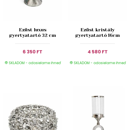
Ezüst luxus
Ezüst kristály
gyertyatartó 32 cm
gyertyatartó 16cm
6 350 FT
4 580 FT
SKLADOM - odosielame ihneď
SKLADOM - odosielame ihneď