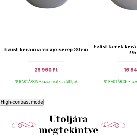
Ezüst kerek kerá
Ezüst kerámia virágcserép 30cm
29
25 960 Ft
16 84
RAKTÁRON - azonnal kiszállítjuk
RAKTÁRON - azon
High-contrast mode
Utoljára
megtekintve