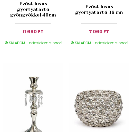
Ezüst luxus
Ezüst luxus
gyertyatartó
gyertyatartó 36 cm
gyöngyökkel 40cm
11 680 FT
7 060 FT
SKLADOM - odosielame ihneď
SKLADOM - odosielame ihneď