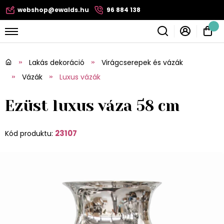
webshop@ewalds.hu
96 884 138
Lakás dekoráció
Virágcserepek és vázák
Vázák
Luxus vázák
Ezüst luxus váza 58 cm
23107
Kód produktu: