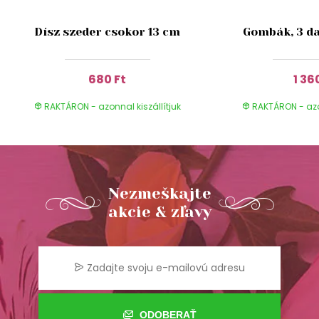
Dísz szeder csokor 13 cm
Gombák, 3 da
680 Ft
1 36
RAKTÁRON - azonnal kiszállítjuk
RAKTÁRON - azon
Nezmeškajte
akcie & zľavy
ODOBERAŤ