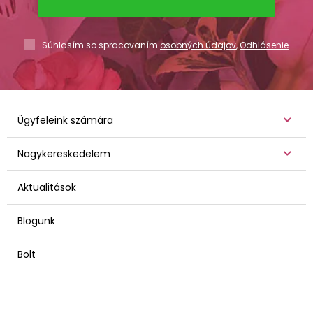
Súhlasím so spracovaním
osobných údajov
,
Odhlásenie
Ügyfeleink számára
Nagykereskedelem
Aktualitások
Blogunk
Bolt