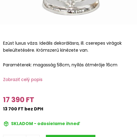
Ezüst luxus váza. Ideális dekorálásra, ill. cserepes virágok
beleültetésére. Krómszerű kinézete van.
Paraméterek: magasság 58cm, nyílás átmérője 16cm
Zobraziť celý popis
17 390 FT
13 700 FT bez DPH
SKLADOM - odosielame ihneď