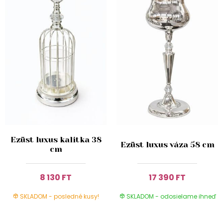
Ezüst luxus kalitka 38
Ezüst luxus váza 58 cm
cm
8 130 FT
17 390 FT
SKLADOM - posledné kusy!
SKLADOM - odosielame ihneď