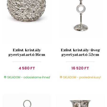
Ezüst kristály
Ezüst kristály-üveg
gyertyatartó 16cm
gyertyatartó 52cm
4 580 FT
16 520 FT
SKLADOM - odosielame ihneď
SKLADOM - posledné kusy!