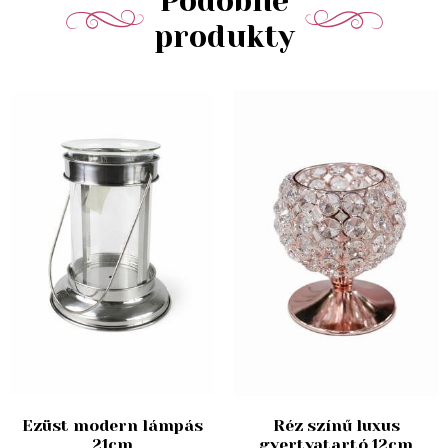
Podobné
produkty
Ezüst modern lámpás
Réz színű luxus
21cm
gyertyatartó 12cm