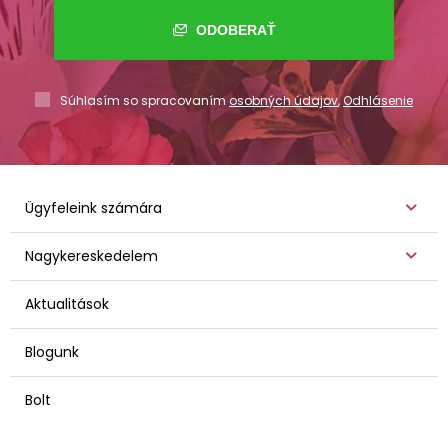
ODOBERAŤ
Súhlasím so spracovaním
osobných údajov
,
Odhlásenie
Ügyfeleink számára
Nagykereskedelem
Aktualitások
Blogunk
Bolt