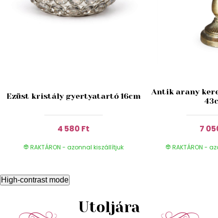
Antik arany ker
Ezüst kristály gyertyatartó 16cm
43
4 580 Ft
7 05
RAKTÁRON - azonnal kiszállítjuk
RAKTÁRON - azon
High-contrast mode
Utoljára