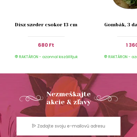
Dísz szeder csokor 13 cm
Gombák, 3 da
680 Ft
1 36
RAKTÁRON - azonnal kiszállítjuk
RAKTÁRON - azon
Nezmeškajte
akcie & zľavy