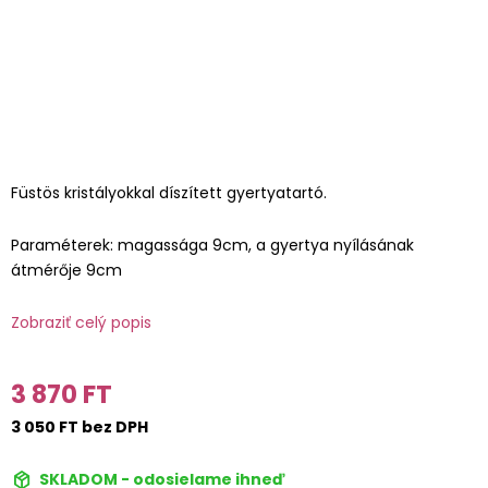
Füstös kristályokkal díszített gyertyatartó.
Paraméterek: magassága 9cm, a gyertya nyílásának
átmérője 9cm
Zobraziť celý popis
3 870 FT
3 050 FT bez DPH
SKLADOM - odosielame ihneď