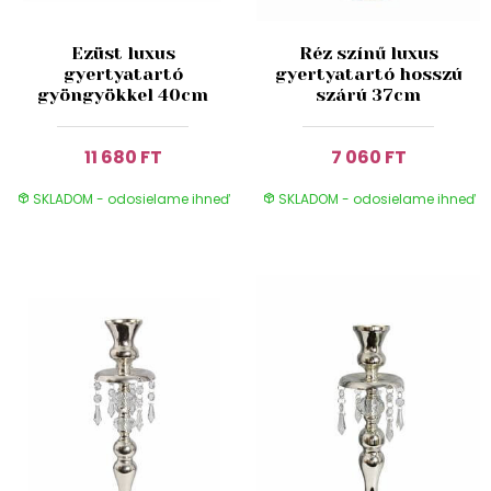
Ezüst luxus
Réz színű luxus
gyertyatartó
gyertyatartó hosszú
gyöngyökkel 40cm
szárú 37cm
11 680 FT
7 060 FT
SKLADOM - odosielame ihneď
SKLADOM - odosielame ihneď