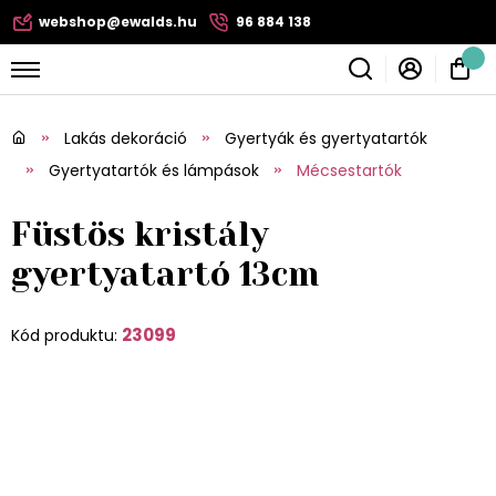
webshop@ewalds.hu
96 884 138
Lakás dekoráció
Gyertyák és gyertyatartók
Gyertyatartók és lámpások
Mécsestartók
Füstös kristály
gyertyatartó 13cm
23099
Kód produktu: