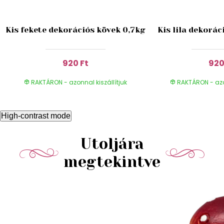
Kis fekete dekorációs kövek 0,7kg
Kis lila dekorác
920 Ft
920
RAKTÁRON - azonnal kiszállítjuk
RAKTÁRON - azon
High-contrast mode
Utoljára
megtekintve