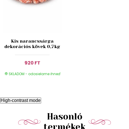
Kis narancssárga
dekorációs kövek 0,7kg
920 FT
SKLADOM - odosielame ihneď
High-contrast mode
Hasonló
termékek