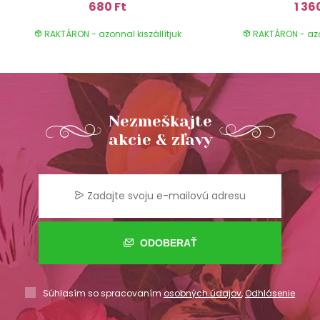
680 Ft
1 36
RAKTÁRON - azonnal kiszállítjuk
RAKTÁRON - azon
Nezmeškajte
akcie & zľavy
ODOBERAŤ
Súhlasím so spracovaním
osobných údajov
,
Odhlásenie