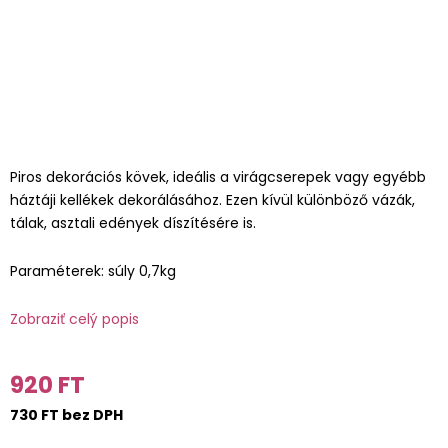
Piros dekorációs kövek, ideális a virágcserepek vagy egyébb
háztáji kellékek dekorálásához. Ezen kívül különböző vázák,
tálak, asztali edények díszítésére is.
Paraméterek: súly 0,7kg
Zobraziť celý popis
920 FT
730 FT bez DPH