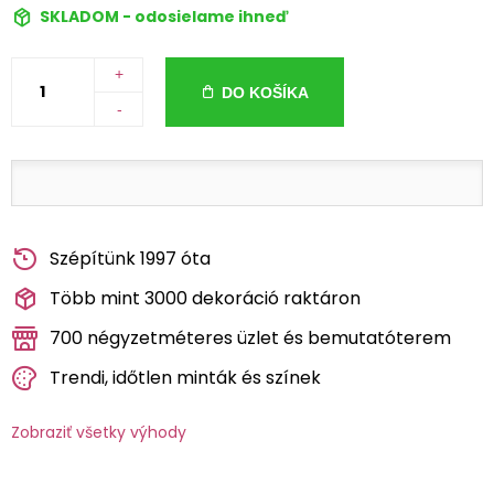
SKLADOM - odosielame ihneď
+
DO KOŠÍKA
-
Szépítünk 1997 óta
Több mint 3000 dekoráció raktáron
700 négyzetméteres üzlet és bemutatóterem
Trendi, időtlen minták és színek
Zobraziť všetky výhody