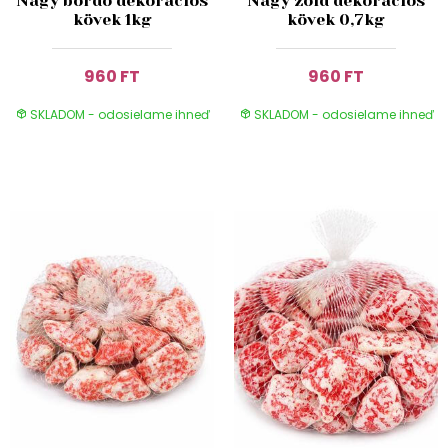
Nagy bordó dekorációs
Nagy zöld dekorációs
kövek 1kg
kövek 0,7kg
960 FT
960 FT
SKLADOM - odosielame ihneď
SKLADOM - odosielame ihneď