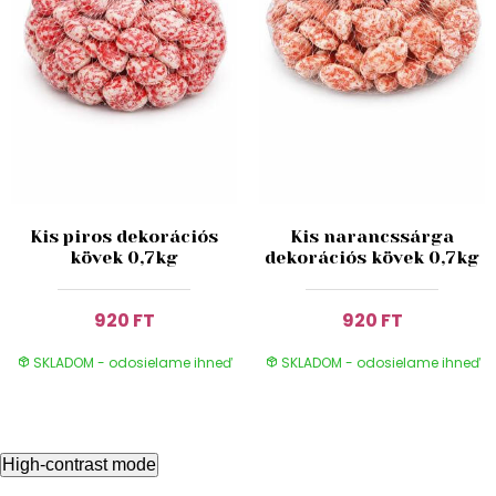
Kis piros dekorációs
Kis narancssárga
kövek 0,7kg
dekorációs kövek 0,7kg
920 FT
920 FT
SKLADOM - odosielame ihneď
SKLADOM - odosielame ihneď
High-contrast mode