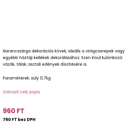
Narancssárga dekorációs kövek, ideális a virágcserepek vagy
egyébb háztáji kellékek dekorálásához. Ezen kívül különböző
vázák, tálak, asztali edények díszítésére is.
Paraméterek: súly 0,7kg
Zobraziť celý popis
960 FT
760 FT bez DPH