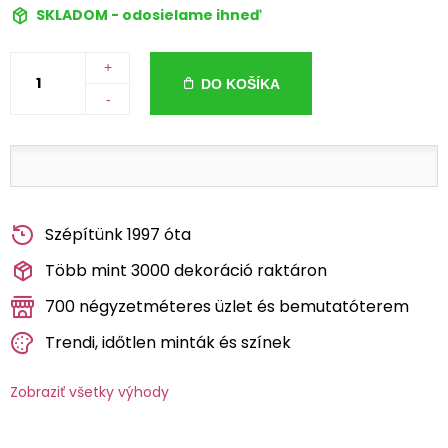
SKLADOM - odosielame ihneď
+
DO KOŠÍKA
-
Szépítünk 1997 óta
Több mint 3000 dekoráció raktáron
700 négyzetméteres üzlet és bemutatóterem
Trendi, időtlen minták és színek
Zobraziť všetky výhody