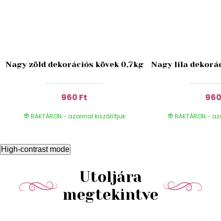
Nagy zöld dekorációs kövek 0,7kg
Nagy lila dekorá
960 Ft
960
RAKTÁRON - azonnal kiszállítjuk
RAKTÁRON - azon
High-contrast mode
Utoljára
megtekintve