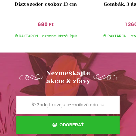
Dísz szeder csokor 13 cm
Gombák, 3 da
680 Ft
1 36
RAKTÁRON - azonnal kiszállítjuk
RAKTÁRON - azon
Nezmeškajte
akcie & zľavy
ODOBERAŤ