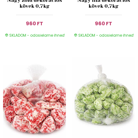
Nagy zöld dekorációs
Nagy lila dekorációs
kövek 0,7kg
kövek 0,7kg
960 FT
960 FT
SKLADOM - odosielame ihneď
SKLADOM - odosielame ihneď