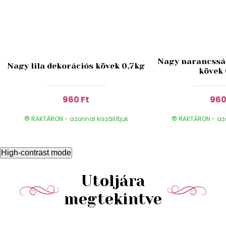
Nagy narancssá
Nagy lila dekorációs kövek 0,7kg
kövek 
960 Ft
960
RAKTÁRON - azonnal kiszállítjuk
RAKTÁRON - azon
High-contrast mode
Utoljára
megtekintve