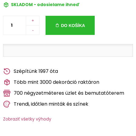
SKLADOM - odosielame ihneď
+
DO KOŠÍKA
-
Szépítünk 1997 óta
Több mint 3000 dekoráció raktáron
700 négyzetméteres üzlet és bemutatóterem
Trendi, időtlen minták és színek
Zobraziť všetky výhody