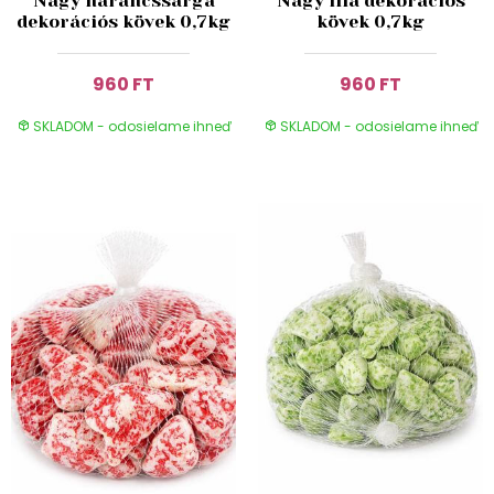
Nagy narancssárga
Nagy lila dekorációs
dekorációs kövek 0,7kg
kövek 0,7kg
960 FT
960 FT
SKLADOM - odosielame ihneď
SKLADOM - odosielame ihneď