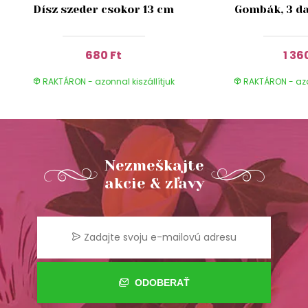
Dísz szeder csokor 13 cm
Gombák, 3 da
680 Ft
1 36
RAKTÁRON - azonnal kiszállítjuk
RAKTÁRON - azon
Nezmeškajte
akcie & zľavy
ODOBERAŤ