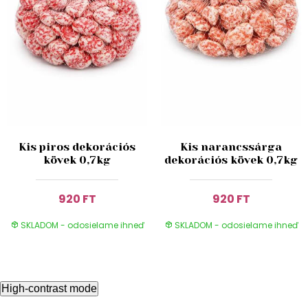
Kis piros dekorációs
Kis narancssárga
kövek 0,7kg
dekorációs kövek 0,7kg
920 FT
920 FT
SKLADOM - odosielame ihneď
SKLADOM - odosielame ihneď
High-contrast mode