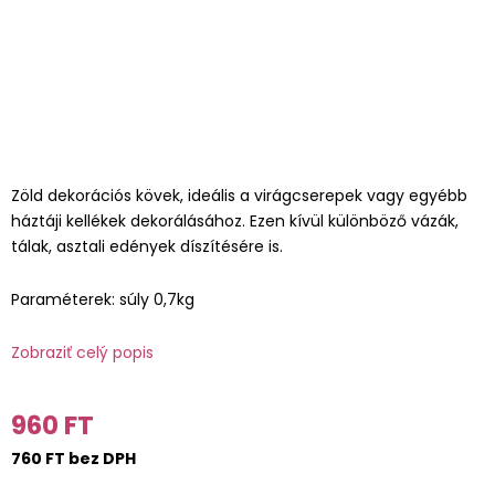
Zöld dekorációs kövek, ideális a virágcserepek vagy egyébb
háztáji kellékek dekorálásához. Ezen kívül különböző vázák,
tálak, asztali edények díszítésére is.
Paraméterek: súly 0,7kg
Zobraziť celý popis
960 FT
760 FT bez DPH