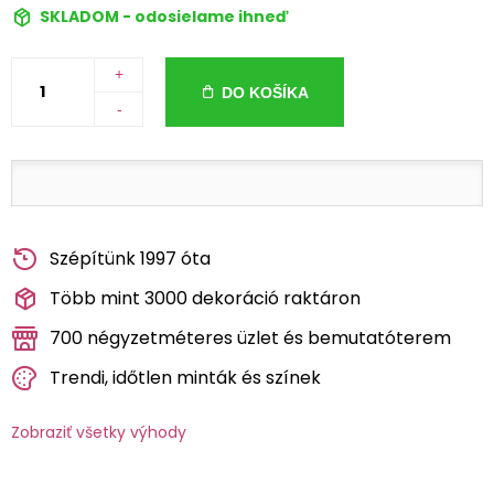
SKLADOM - odosielame ihneď
+
DO KOŠÍKA
-
Szépítünk 1997 óta
Több mint 3000 dekoráció raktáron
700 négyzetméteres üzlet és bemutatóterem
Trendi, időtlen minták és színek
Zobraziť všetky výhody