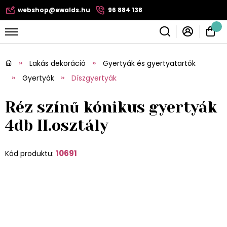
webshop@ewalds.hu
96 884 138
Lakás dekoráció
Gyertyák és gyertyatartók
Gyertyák
Díszgyertyák
Réz színű kónikus gyertyák
4db II.osztály
10691
Kód produktu: