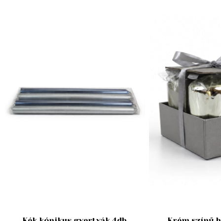
Kék kónikus gyertyák 4db
Krém színű h