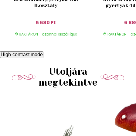
II.osztály
gyertyák 4db
5 680 Ft
6 88
RAKTÁRON - azonnal kiszállítjuk
RAKTÁRON - azon
High-contrast mode
Utoljára
megtekintve