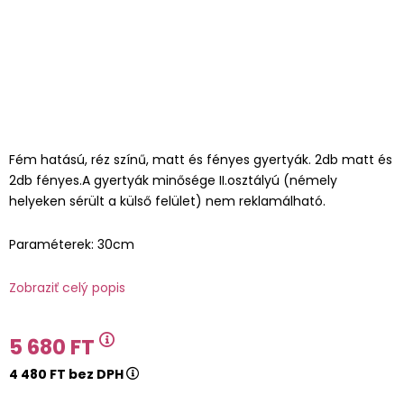
Fém hatású, réz színű, matt és fényes gyertyák. 2db matt és
2db fényes.A gyertyák minősége II.osztályú (némely
helyeken sérült a külső felület) nem reklamálható.
Paraméterek: 30cm
Zobraziť celý popis
5 680 FT
4 480 FT bez DPH