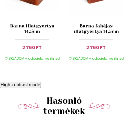
Barna illatgyertya
Barna fahéjas
14,5cm
illatgyertya 14,5cm
2 760 FT
2 760 FT
SKLADOM - odosielame ihneď
SKLADOM - odosielame ihneď
High-contrast mode
Hasonló
termékek