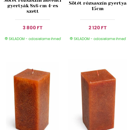
Sötét rózsaszín ádventi
Sötét rózsaszín gyertya
gyertyák 8x6 cm 4-es
15cm
szett
3 800 FT
2 120 FT
SKLADOM - odosielame ihneď
SKLADOM - odosielame ihneď