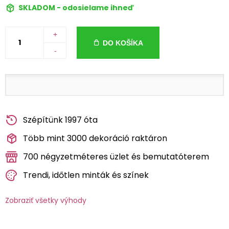
SKLADOM - odosielame ihneď
+
DO KOŠÍKA
-
Szépítünk 1997 óta
Több mint 3000 dekoráció raktáron
700 négyzetméteres üzlet és bemutatóterem
Trendi, időtlen minták és színek
Zobraziť všetky výhody