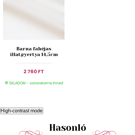
Barna fahéjas
illatgyertya 14,5cm
2 760 FT
SKLADOM - odosielame ihneď
High-contrast mode
Hasonló