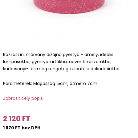
Rózsaszín, márvány dizájnú gyertya - amely, ideális
lámpásokba, gyertyatartókba, ádventi koszorúkba,
karácsonyi-, és meg rengeteg különféle dekorációkba.
Paraméterek: Magasság 15cm, átmérő 7cm
Zobraziť celý popis
2 120 FT
1 670 FT bez DPH