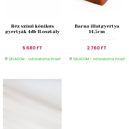
Réz színű kónikus
Barna illatgyertya
gyertyák 4db II.osztály
14,5cm
5 680 FT
2 760 FT
SKLADOM - odosielame ihneď
SKLADOM - odosielame ihneď