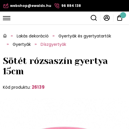
webshop@ewalds.hu
96 884 138
Lakás dekoráció
Gyertyák és gyertyatartók
Gyertyák
Díszgyertyák
Sötét rózsaszín gyertya
15cm
26139
Kód produktu: