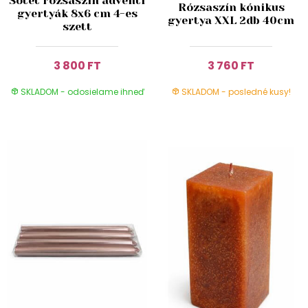
Sötét rózsaszín ádventi
Rózsaszín kónikus
gyertyák 8x6 cm 4-es
gyertya XXL 2db 40cm
szett
3 800 FT
3 760 FT
SKLADOM - odosielame ihneď
SKLADOM - posledné kusy!