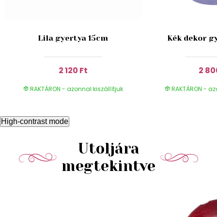
Lila gyertya 15cm
Kék dekor g
2 120 Ft
2 80
RAKTÁRON - azonnal kiszállítjuk
RAKTÁRON - azon
High-contrast mode
Utoljára
megtekintve