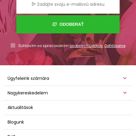
ODOBERAŤ
Súhlasím so spracovaním
osobných údajov
,
Odhlásenie
Ügyfeleink számára
Nagykereskedelem
Aktualitások
Blogunk