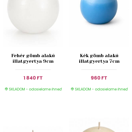
Fehér gömb alakú
Kék gömb alakú
illatgyertya 9cm
illatgyertya 7cm
1 840 FT
960 FT
SKLADOM - odosielame ihneď
SKLADOM - odosielame ihneď