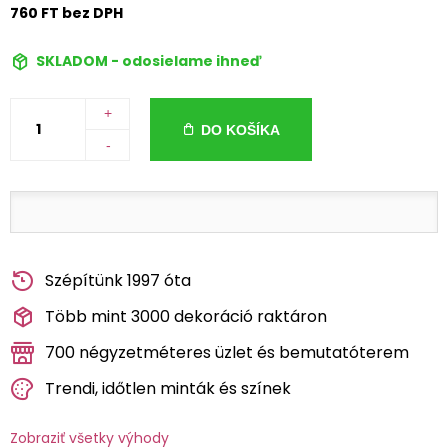
760 FT bez DPH
SKLADOM - odosielame ihneď
+
DO KOŠÍKA
-
Szépítünk 1997 óta
Több mint 3000 dekoráció raktáron
700 négyzetméteres üzlet és bemutatóterem
Trendi, időtlen minták és színek
Zobraziť všetky výhody