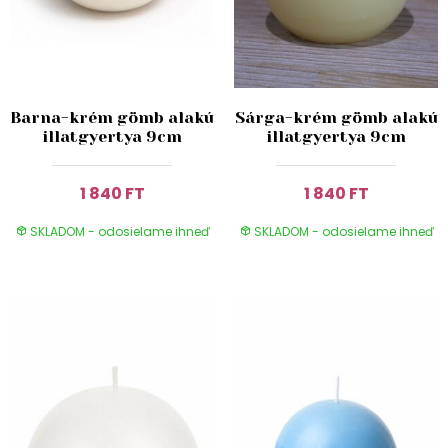
Barna-krém gömb alakú
Sárga-krém gömb alakú
illatgyertya 9cm
illatgyertya 9cm
1 840 FT
1 840 FT
SKLADOM - odosielame ihneď
SKLADOM - odosielame ihneď