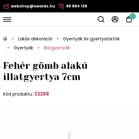
webshop@ewalds.hu
96 884 138
Lakás dekoráció
Gyertyák és gyertyatartók
Gyertyák
Illatgyertyák
Fehér gömb alakú
illatgyertya 7cm
32288
Kód produktu: