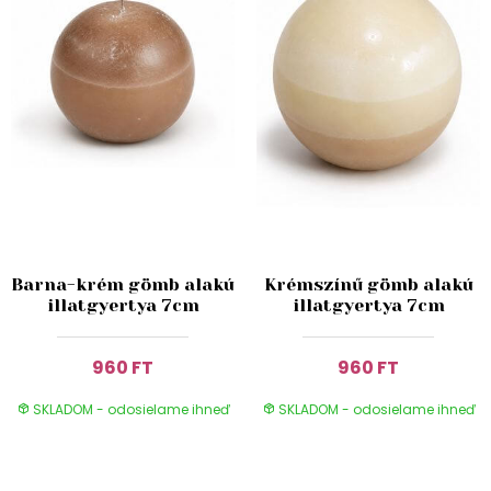
Barna-krém gömb alakú
Krémszínű gömb alakú
illatgyertya 7cm
illatgyertya 7cm
960 FT
960 FT
SKLADOM - odosielame ihneď
SKLADOM - odosielame ihneď