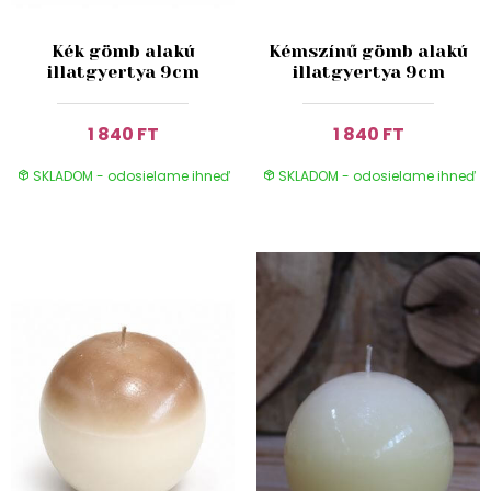
Kék gömb alakú
Kémszínű gömb alakú
illatgyertya 9cm
illatgyertya 9cm
1 840 FT
1 840 FT
SKLADOM - odosielame ihneď
SKLADOM - odosielame ihneď