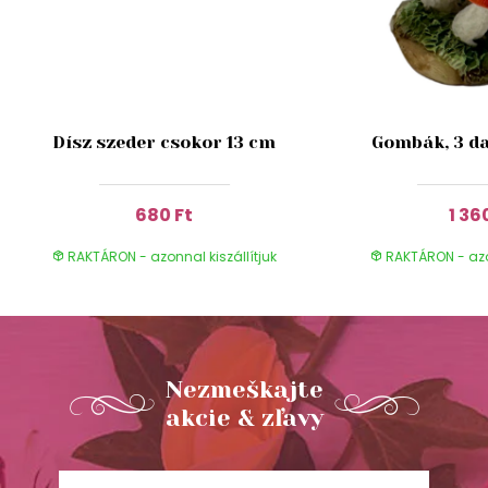
Dísz szeder csokor 13 cm
Gombák, 3 da
680 Ft
1 36
RAKTÁRON - azonnal kiszállítjuk
RAKTÁRON - azon
Nezmeškajte
akcie & zľavy