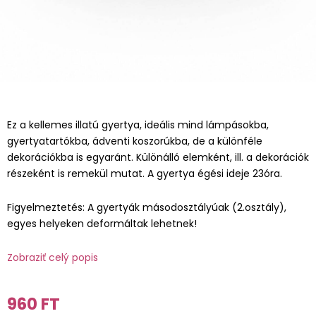
Ez a kellemes illatú gyertya, ideális mind lámpásokba,
gyertyatartókba, ádventi koszorúkba, de a különféle
dekorációkba is egyaránt. Különálló elemként, ill. a dekorációk
részeként is remekül mutat. A gyertya égési ideje 23óra.
Figyelmeztetés: A gyertyák másodosztályúak (2.osztály),
egyes helyeken deformáltak lehetnek!
Zobraziť celý popis
960 FT