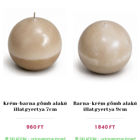
Krém-barna gömb alakú
Barna-krém gömb alakú
illatgyertya 7cm
illatgyertya 9cm
960 FT
1 840 FT
SKLADOM - odosielame ihneď
SKLADOM - odosielame ihneď