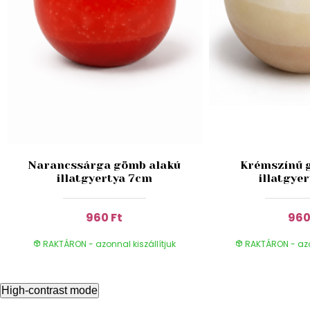
Narancssárga gömb alakú
Krémszínű 
illatgyertya 7cm
illatgye
960 Ft
960
RAKTÁRON - azonnal kiszállítjuk
RAKTÁRON - azon
High-contrast mode