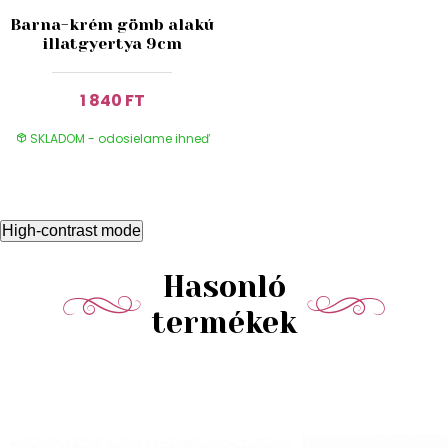
Barna-krém gömb alakú
illatgyertya 9cm
1 840 FT
SKLADOM - odosielame ihneď
High-contrast mode
Hasonló
termékek