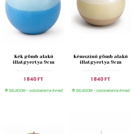
Kék gömb alakú
Kémszínű gömb alakú
illatgyertya 9cm
illatgyertya 9cm
1 840 FT
1 840 FT
SKLADOM - odosielame ihneď
SKLADOM - odosielame ihneď