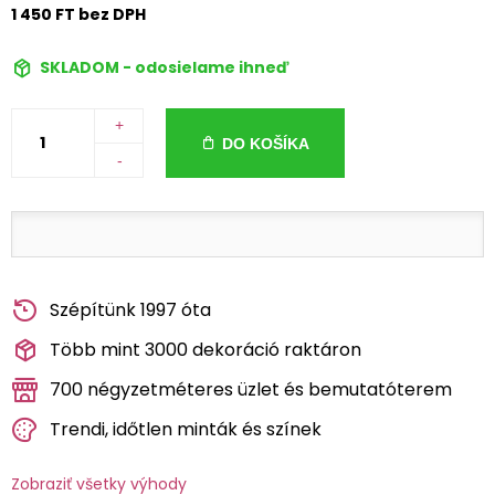
1 450 FT bez DPH
SKLADOM - odosielame ihneď
+
DO KOŠÍKA
-
Szépítünk 1997 óta
Több mint 3000 dekoráció raktáron
700 négyzetméteres üzlet és bemutatóterem
Trendi, időtlen minták és színek
Zobraziť všetky výhody