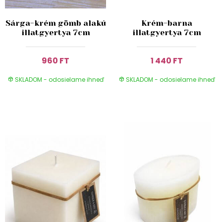
Sárga-krém gömb alakú
Krém-barna
illatgyertya 7cm
illatgyertya 7cm
960 FT
1 440 FT
SKLADOM - odosielame ihneď
SKLADOM - odosielame ihneď