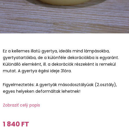
Ez a kellemes illatú gyertya, ideális mind lámpásokba,
gyertyatartókba, de a különféle dekorációkba is egyaránt.
Különálló elemként, ill. a dekorációk részeként is remekül
mutat. A gyertya égési ideje 31óra.
Figyelmeztetés: A gyertyák másodosztályúak (2.osztály),
egyes helyeken deformáltak lehetnek!
Zobraziť celý popis
1 840 FT