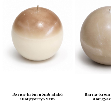
Barna-krém gömb alakú
Barna-krém 
illatgyertya 9cm
illatgye