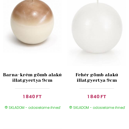
Barna-krém gömb alakú
Fehér gömb alakú
illatgyertya 9cm
illatgyertya 9cm
1 840 FT
1 840 FT
SKLADOM - odosielame ihneď
SKLADOM - odosielame ihneď