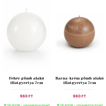
Fehér gömb alakú
Barna-krém gömb alakú
illatgyertya 7cm
illatgyertya 7cm
960 FT
960 FT
SKLADOM - odosielame ihneď
SKLADOM - odosielame ihneď