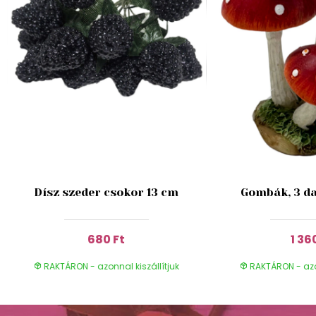
Dísz szeder csokor 13 cm
Gombák, 3 da
680 Ft
1 36
RAKTÁRON - azonnal kiszállítjuk
RAKTÁRON - azon