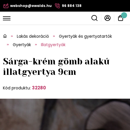
webshop@ewalds.hu
96 884 138
Lakás dekoráció
Gyertyák és gyertyatartók
Gyertyák
Illatgyertyák
Sárga-krém gömb alakú
illatgyertya 9cm
32280
Kód produktu: