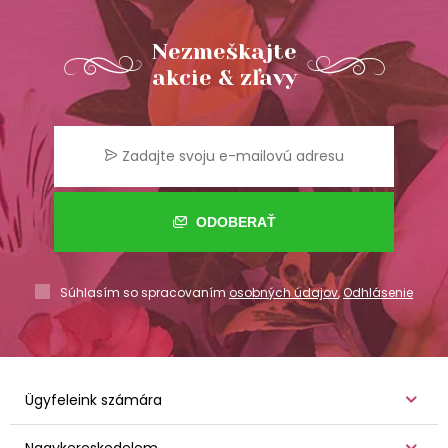
Nezmeškajte
akcie & zľavy
ODOBERAŤ
Súhlasím so spracovaním
osobných údajov
,
Odhlásenie
Ügyfeleink számára
Nagykereskedelem