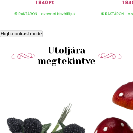
1 840 Ft
1 84
RAKTÁRON - azonnal kiszállítjuk
RAKTÁRON - azon
High-contrast mode
Utoljára
megtekintve