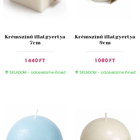
Krémszínű illatgyertya
Krémszínű illatgyertya
7cm
9cm
1 440 FT
1 080 FT
SKLADOM - odosielame ihneď
SKLADOM - odosielame ihneď