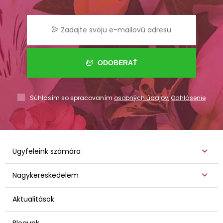
ODOBERAŤ
Súhlasím so spracovaním
osobných údajov
,
Odhlásenie
Ügyfeleink számára
Nagykereskedelem
Aktualitások
Blogunk