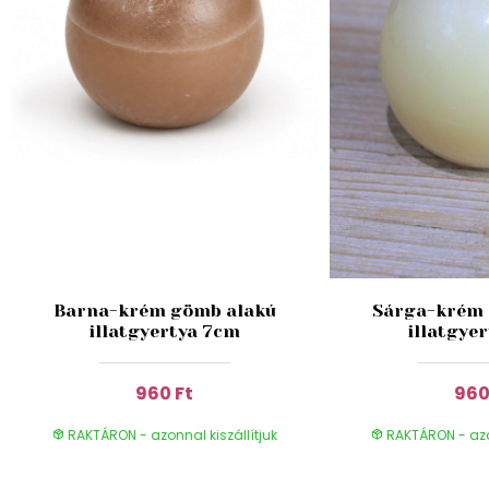
Barna-krém gömb alakú
Sárga-krém 
illatgyertya 7cm
illatgye
960 Ft
960
RAKTÁRON - azonnal kiszállítjuk
RAKTÁRON - azon