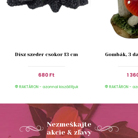
Dísz szeder csokor 13 cm
Gombák, 3 da
680 Ft
1 36
RAKTÁRON - azonnal kiszállítjuk
RAKTÁRON - azon
Nezmeškajte
akcie & zľavy