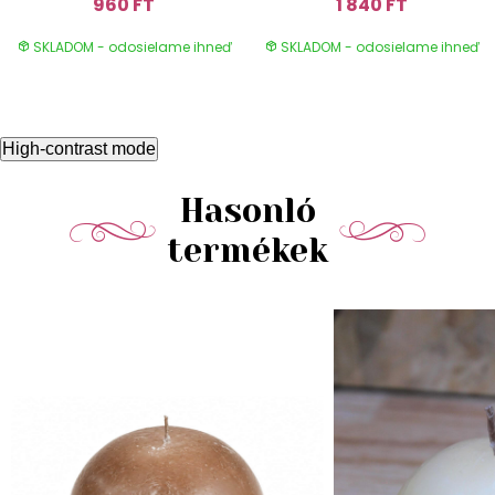
960 FT
1 840 FT
SKLADOM - odosielame ihneď
SKLADOM - odosielame ihneď
High-contrast mode
Hasonló
termékek