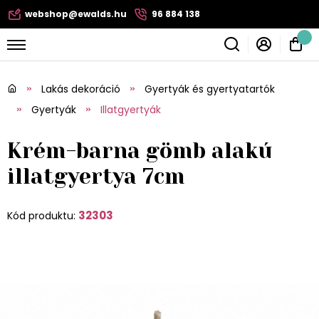
webshop@ewalds.hu
96 884 138
Lakás dekoráció
Gyertyák és gyertyatartók
Gyertyák
Illatgyertyák
Krém-barna gömb alakú
illatgyertya 7cm
32303
Kód produktu: