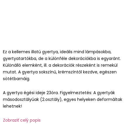
Ez a kellemes illatú gyertya, ideális mind lámpásokba,
gyertyatartókba, de a különféle dekorációkba is egyaránt.
Különálló elemként, ill. a dekorációk részeként is remekül
mutat. A gyertya sokszínű, krémszíntől kezdve, egészen
sötétbarnáig.
A gyertya égési ideje 23óra. Figyelmeztetés: A gyertyák
másodosztályúak (2.osztály), egyes helyeken deformáltak
lehetnek!
Zobraziť celý popis