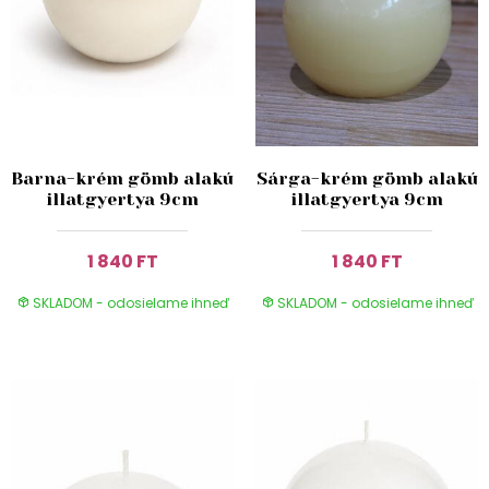
Barna-krém gömb alakú
Sárga-krém gömb alakú
illatgyertya 9cm
illatgyertya 9cm
1 840 FT
1 840 FT
SKLADOM - odosielame ihneď
SKLADOM - odosielame ihneď