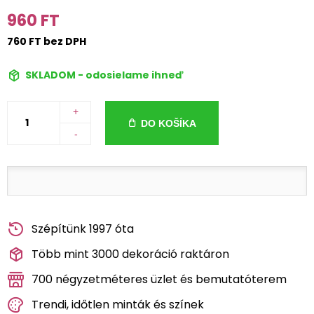
960 FT
760 FT bez DPH
SKLADOM - odosielame ihneď
+
DO KOŠÍKA
-
Szépítünk 1997 óta
Több mint 3000 dekoráció raktáron
700 négyzetméteres üzlet és bemutatóterem
Trendi, időtlen minták és színek