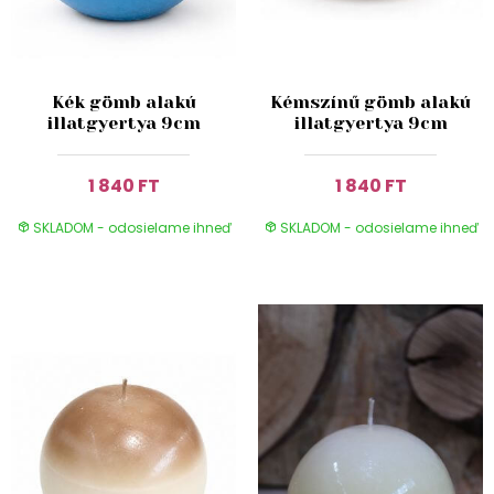
Kék gömb alakú
Kémszínű gömb alakú
illatgyertya 9cm
illatgyertya 9cm
1 840 FT
1 840 FT
SKLADOM - odosielame ihneď
SKLADOM - odosielame ihneď