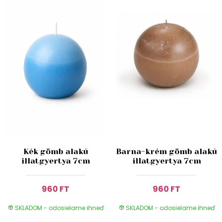
Kék gömb alakú
Barna-krém gömb alakú
illatgyertya 7cm
illatgyertya 7cm
960 FT
960 FT
SKLADOM - odosielame ihneď
SKLADOM - odosielame ihneď