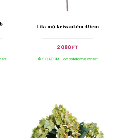
db
Lila mű krizantém 49cm
2 080 FT
hneď
SKLADOM - odosielame ihneď