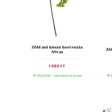
Zöld mű kúszó hortenzia
Zö
89cm
1 060 FT
SKLADOM - odosielame ihneď
S