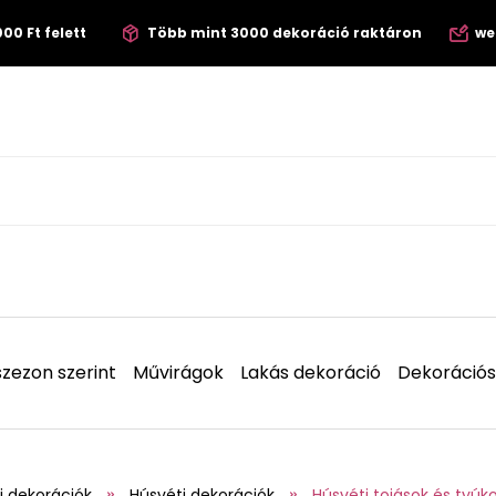
00 Ft felett
Több mint 3000 dekoráció raktáron
we
zezon szerint
Művirágok
Lakás dekoráció
Dekorációs
i dekorációk
Húsvéti dekorációk
Húsvéti tojások és tyúk