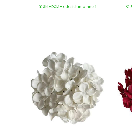
SKLADOM - odosielame ihneď
S