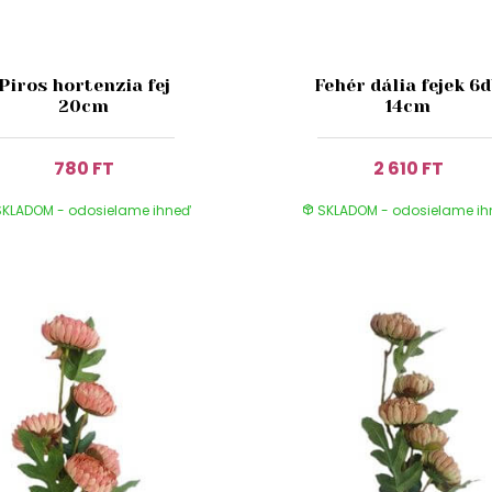
Piros hortenzia fej
Fehér dália fejek 6
20cm
14cm
780 FT
2 610 FT
KLADOM - odosielame ihneď
SKLADOM - odosielame i