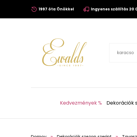
1997 óta Önökkel
Ingyenes szállítás 20 0
Kedvezmények %
Dekorációk s
Domov
Dekorációk szezon szerint
Tavasz