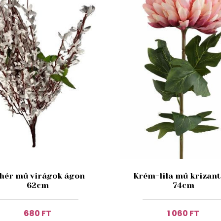
hér mű virágok ágon
Krém-lila mű krizan
62cm
74cm
680 FT
1 060 FT