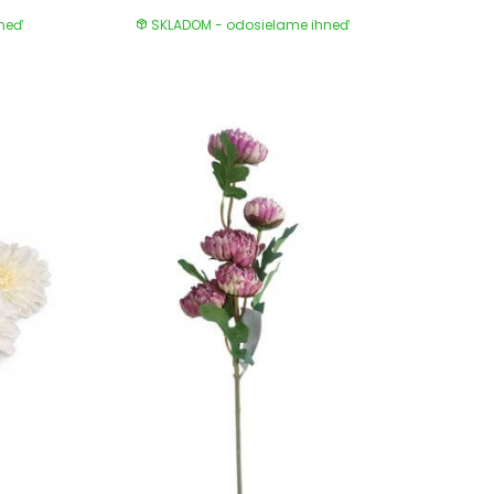
hneď
SKLADOM - odosielame ihneď