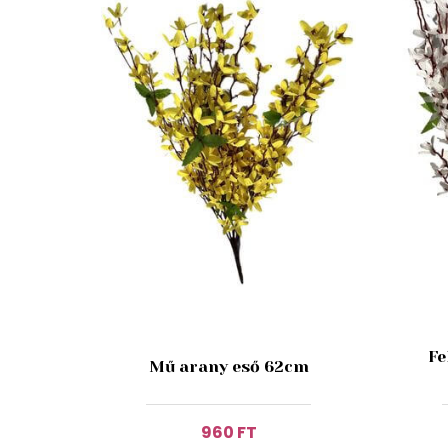
Fe
Mű arany eső 62cm
960 FT