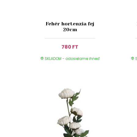
Fehér hortenzia fej
20cm
780 FT
SKLADOM - odosielame ihneď
S