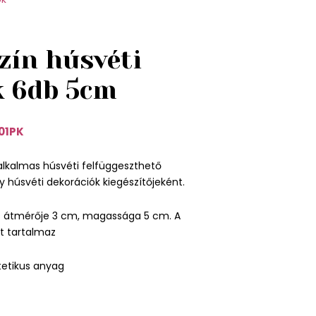
zín húsvéti
k 6db 5cm
01PK
alkalmas húsvéti felfüggeszthető
 húsvéti dekorációk kiegészítőjeként.
s átmérője 3 cm, magassága 5 cm. A
t tartalmaz
ntetikus anyag