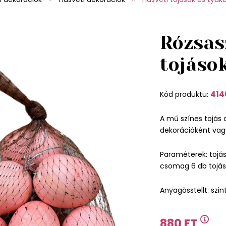
Rózsas
tojáso
414
Kód produktu:
A mű színes tojás 
dekorációként vagy
Paraméterek: tojá
csomag 6 db tojás
Anyagösstellt: szi
880 FT