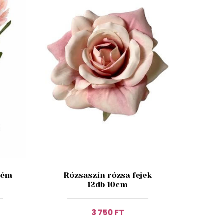
tém
Rózsaszín rózsa fejek
12db 10cm
3 750 FT