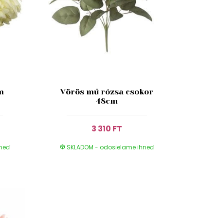
m
Vörös mű rózsa csokor
48cm
3 310 FT
hneď
SKLADOM - odosielame ihneď