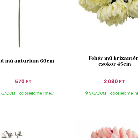
Fehér mű krizanté
ld mű anturium 60cm
csokor 45cm
570 FT
2 080 FT
KLADOM - odosielame ihneď
SKLADOM - odosielame i