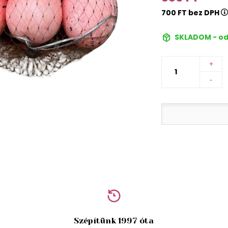
700 FT bez DPH
SKLADOM - od
+
-
Szépítünk 1997 óta