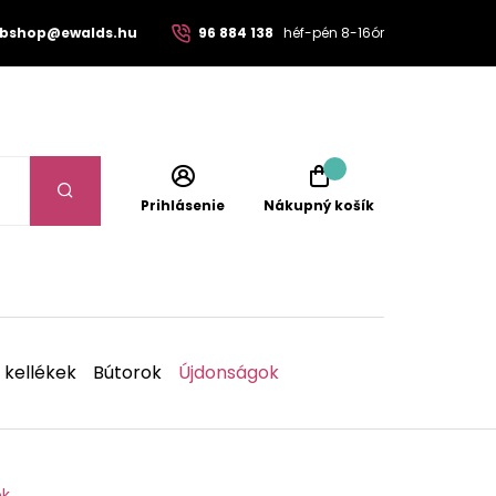
bshop@ewalds.hu
96 884 138
héf-pén 8-16ór
Prihlásenie
Nákupný košík
 kellékek
Bútorok
Újdonságok
ok