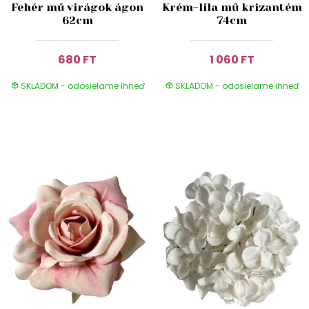
Fehér mű virágok ágon
Krém-lila mű krizantém
62cm
74cm
680 FT
1 060 FT
SKLADOM - odosielame ihneď
SKLADOM - odosielame ihneď