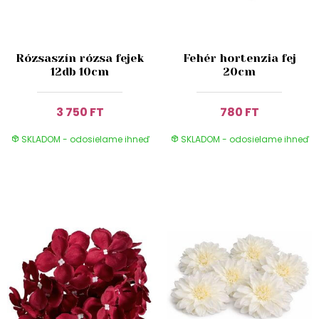
Rózsaszín rózsa fejek
Fehér hortenzia fej
12db 10cm
20cm
3 750 FT
780 FT
SKLADOM - odosielame ihneď
SKLADOM - odosielame ihneď