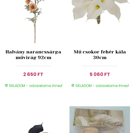
Halvány narancssárga
Mű csokor fehér kála
művirág 92cm
30cm
2 650 FT
5 060 FT
SKLADOM - odosielame ihneď
SKLADOM - odosielame ihneď