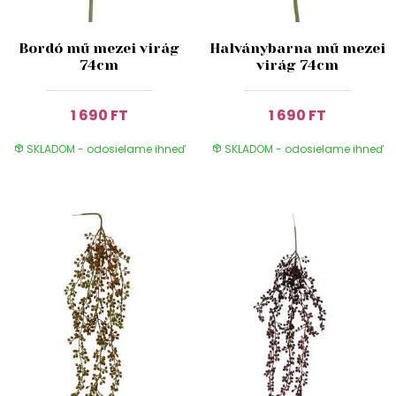
Bordó mű mezei virág
Halványbarna mű mezei
74cm
virág 74cm
1 690 FT
1 690 FT
SKLADOM - odosielame ihneď
SKLADOM - odosielame ihneď