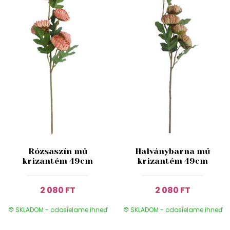
Rózsaszín mű
Halványbarna mű
krizantém 49cm
krizantém 49cm
2 080 FT
2 080 FT
SKLADOM - odosielame ihneď
SKLADOM - odosielame ihneď