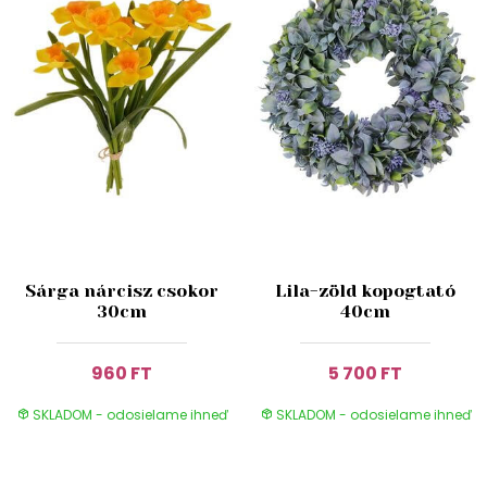
Sárga nárcisz csokor
Lila-zöld kopogtató
30cm
40cm
960 FT
5 700 FT
SKLADOM - odosielame ihneď
SKLADOM - odosielame ihneď