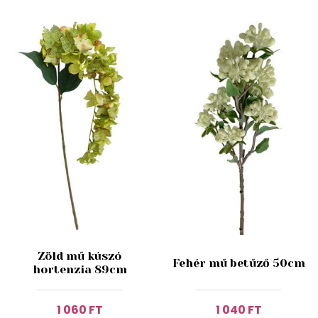
Zöld mű kúszó
Fehér mű betűző 50cm
hortenzia 89cm
1 060 FT
1 040 FT