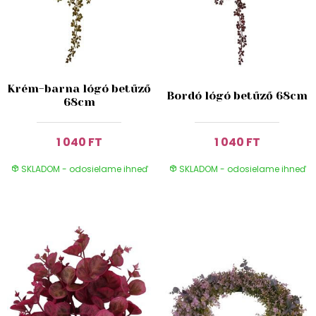
Krém-barna lógó betűző
Bordó lógó betűző 68cm
68cm
1 040 FT
1 040 FT
SKLADOM - odosielame ihneď
SKLADOM - odosielame ihneď