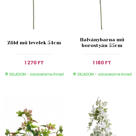
Halványbarna mű
Zöld mű levelek 54cm
borostyán 55cm
1 270 FT
1 180 FT
SKLADOM - odosielame ihneď
SKLADOM - odosielame ihneď