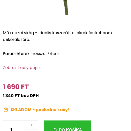
Mű mezei virág - ideális koszorúk, csokrok és ikebanok
dekorálására.
Paraméterek: hossza 74cm
Zobraziť celý popis
1 690 FT
1 340 FT bez DPH
SKLADOM - posledné kusy!
+
DO KOŠÍKA