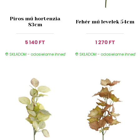
Piros mű hortenzia
Fehér mű levelek 54cm
83cm
5 140 FT
1 270 FT
SKLADOM - odosielame ihneď
SKLADOM - odosielame ihneď