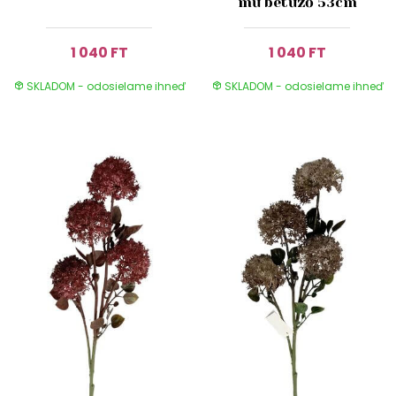
mű betűző 53cm
1 040 FT
1 040 FT
SKLADOM - odosielame ihneď
SKLADOM - odosielame ihneď