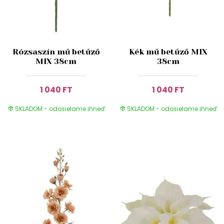
Rózsaszín mű betűző
Kék mű betűző MIX
MIX 38cm
38cm
1 040 FT
1 040 FT
SKLADOM - odosielame ihneď
SKLADOM - odosielame ihneď