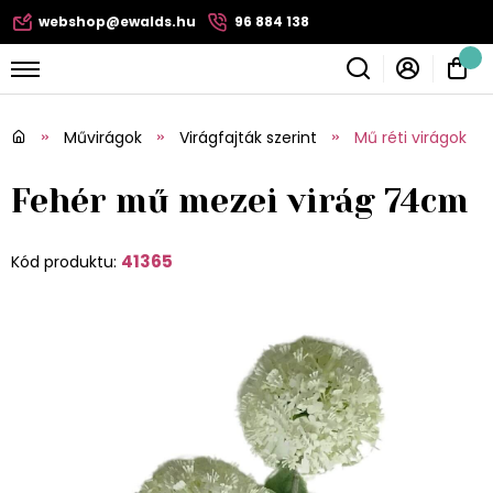
webshop@ewalds.hu
96 884 138
Művirágok
Virágfajták szerint
Mű réti virágok
Fehér mű mezei virág 74cm
41365
Kód produktu: