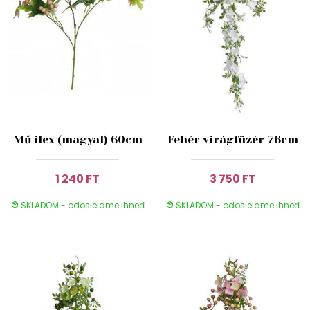
Mű ilex (magyal) 60cm
Fehér virágfüzér 76cm
1 240 FT
3 750 FT
SKLADOM - odosielame ihneď
SKLADOM - odosielame ihneď