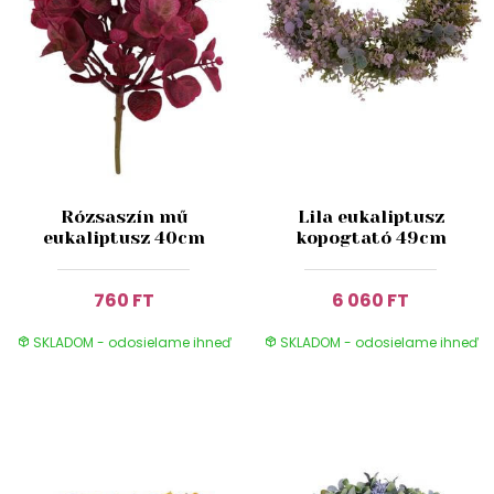
Rózsaszín mű
Lila eukaliptusz
eukaliptusz 40cm
kopogtató 49cm
760 FT
6 060 FT
SKLADOM - odosielame ihneď
SKLADOM - odosielame ihneď