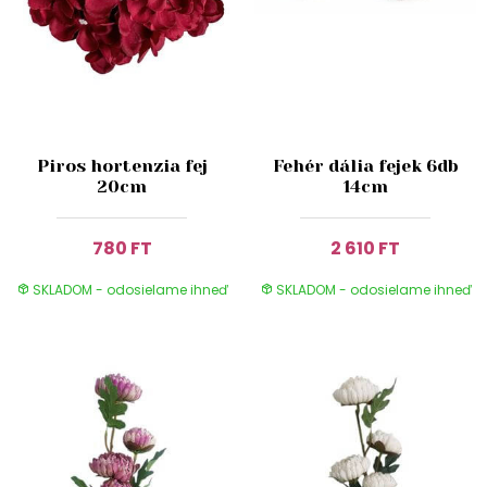
Piros hortenzia fej
Fehér dália fejek 6db
20cm
14cm
780 FT
2 610 FT
SKLADOM - odosielame ihneď
SKLADOM - odosielame ihneď