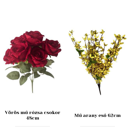
Vörös mű rózsa csokor
Mű arany eső 62cm
48cm