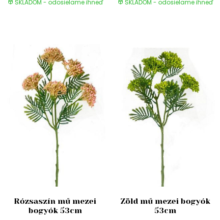
SKLADOM - odosielame ihneď
SKLADOM - odosielame ihneď
Rózsaszín mű mezei
Zöld mű mezei bogyók
bogyók 53cm
53cm