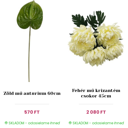
Fehér mű krizantém
Zöld mű anturium 60cm
csokor 45cm
570 FT
2 080 FT
SKLADOM - odosielame ihneď
SKLADOM - odosielame ihneď