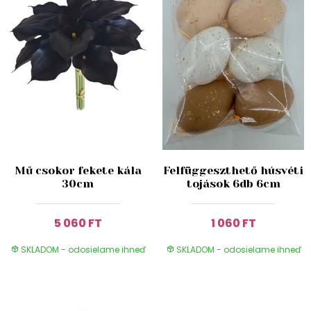
Mű csokor fekete kála
Felfüggeszthető húsvéti
30cm
tojások 6db 6cm
5 060 FT
1 060 FT
SKLADOM - odosielame ihneď
SKLADOM - odosielame ihneď