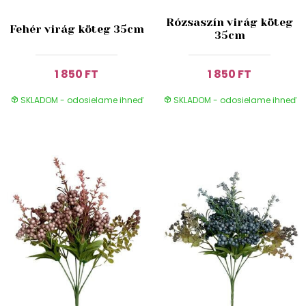
Rózsaszín virág köteg
Fehér virág köteg 35cm
35cm
1 850 FT
1 850 FT
SKLADOM - odosielame ihneď
SKLADOM - odosielame ihneď