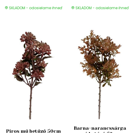
SKLADOM - odosielame ihneď
SKLADOM - odosielame ihneď
Barna-narancssárga
Piros mű betűző 50cm