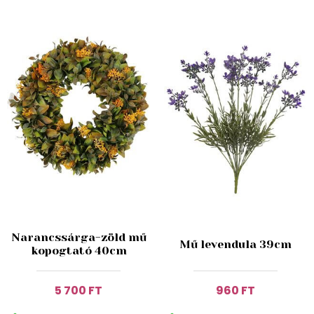
Narancssárga-zöld mű
Mű levendula 39cm
kopogtató 40cm
5 700 FT
960 FT