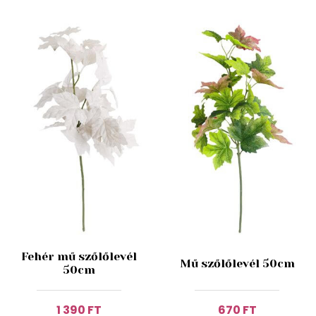
Fehér mű szőlőlevél
Mű szőlőlevél 50cm
50cm
1 390 FT
670 FT