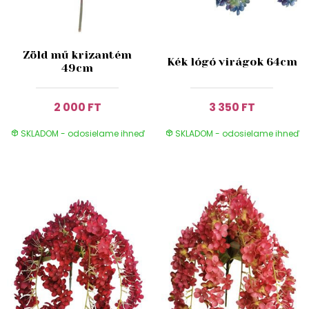
Zöld mű krizantém
Kék lógó virágok 64cm
49cm
2 000 FT
3 350 FT
SKLADOM - odosielame ihneď
SKLADOM - odosielame ihneď