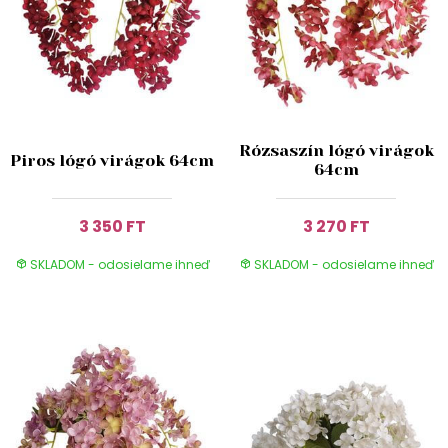
Rózsaszín lógó virágok
Piros lógó virágok 64cm
64cm
3 350 FT
3 270 FT
SKLADOM - odosielame ihneď
SKLADOM - odosielame ihneď