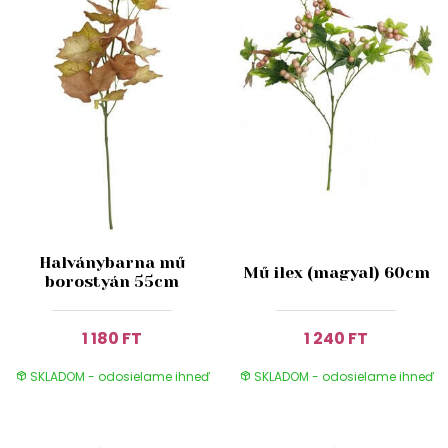
Halványbarna mű
Mű ilex (magyal) 60cm
borostyán 55cm
1 180 FT
1 240 FT
SKLADOM - odosielame ihneď
SKLADOM - odosielame ihneď