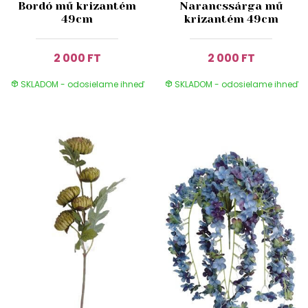
Bordó mű krizantém
Narancssárga mű
49cm
krizantém 49cm
2 000 FT
2 000 FT
SKLADOM - odosielame ihneď
SKLADOM - odosielame ihneď