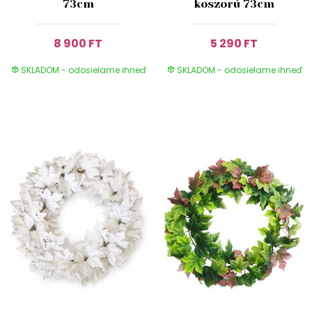
73cm
koszorú 73cm
8 900 FT
5 290 FT
SKLADOM - odosielame ihneď
SKLADOM - odosielame ihneď