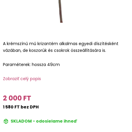
A krémszínű mű krizantém alkalmas egyedi díszítésként
vázában, de koszorúk és csokrok összeállítására is.
Paraméterek: hossza 49cm
Zobraziť celý popis
2 000 FT
1 580 FT bez DPH
SKLADOM - odosielame ihneď