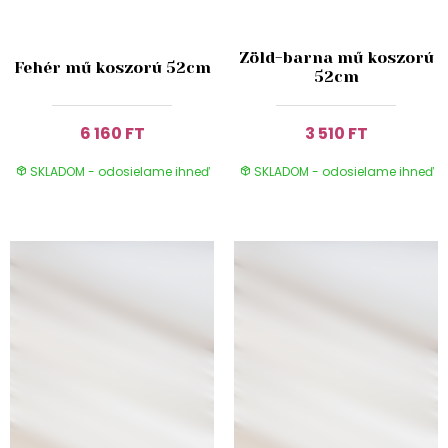
Zöld-barna mű koszorú
Fehér mű koszorú 52cm
52cm
6 160 FT
3 510 FT
SKLADOM - odosielame ihneď
SKLADOM - odosielame ihneď