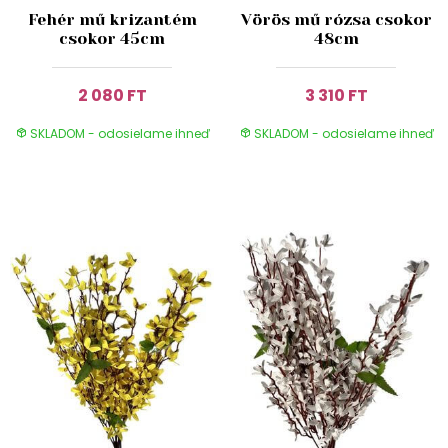
Fehér mű krizantém
Vörös mű rózsa csokor
csokor 45cm
48cm
2 080 FT
3 310 FT
SKLADOM - odosielame ihneď
SKLADOM - odosielame ihneď