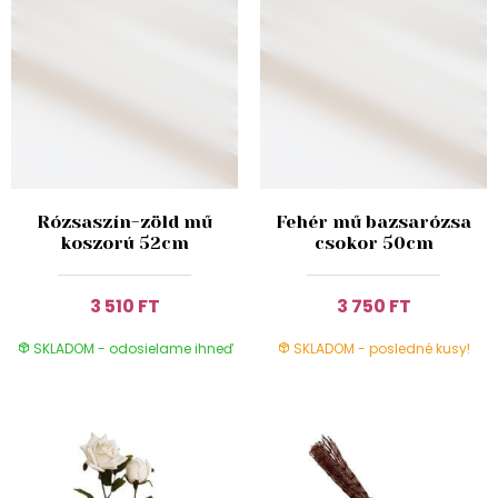
Rózsaszín-zöld mű
Fehér mű bazsarózsa
koszorú 52cm
csokor 50cm
3 510 FT
3 750 FT
SKLADOM - odosielame ihneď
SKLADOM - posledné kusy!