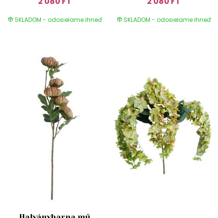
2 080 FT
2 080 FT
SKLADOM - odosielame ihneď
SKLADOM - odosielame ihneď
Halványbarna mű