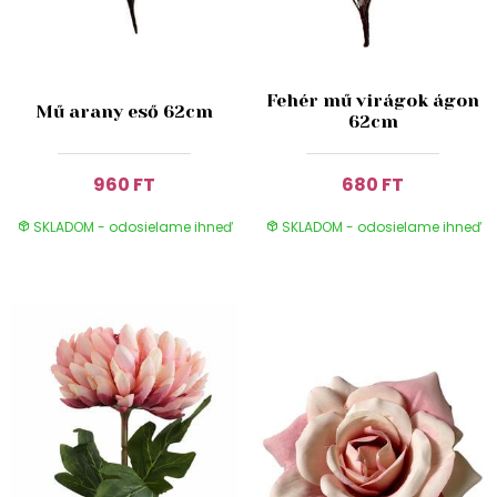
Fehér mű virágok ágon
Mű arany eső 62cm
62cm
960 FT
680 FT
SKLADOM - odosielame ihneď
SKLADOM - odosielame ihneď