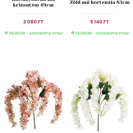
Zöld mű hortenzia 83cm
krizantém 49cm
2 080 FT
5 140 FT
SKLADOM - odosielame ihneď
SKLADOM - odosielame ihneď