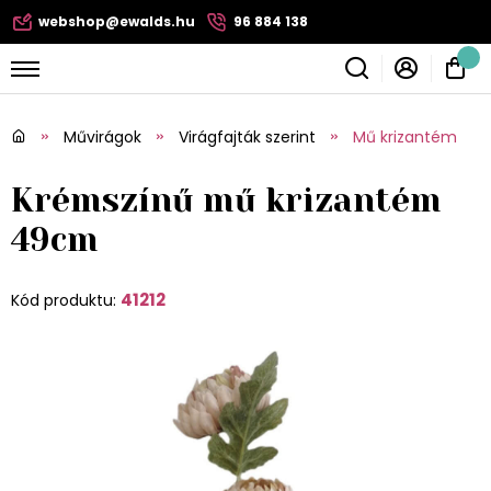
webshop@ewalds.hu
96 884 138
Művirágok
Virágfajták szerint
Mű krizantém
Krémszínű mű krizantém
49cm
41212
Kód produktu: