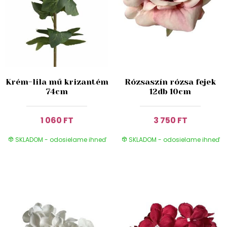
Krém-lila mű krizantém
Rózsaszín rózsa fejek
74cm
12db 10cm
1 060 FT
3 750 FT
SKLADOM - odosielame ihneď
SKLADOM - odosielame ihneď