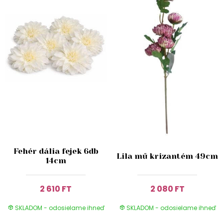
Fehér dália fejek 6db
Lila mű krizantém 49cm
14cm
2 610 FT
2 080 FT
SKLADOM - odosielame ihneď
SKLADOM - odosielame ihneď