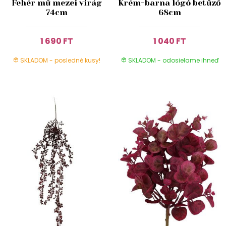
Fehér mű mezei virág
Krém-barna lógó betűző
74cm
68cm
1 690 FT
1 040 FT
SKLADOM - posledné kusy!
SKLADOM - odosielame ihneď