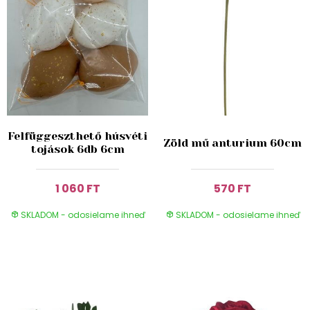
Felfüggeszthető húsvéti
Zöld mű anturium 60cm
tojások 6db 6cm
1 060 FT
570 FT
SKLADOM - odosielame ihneď
SKLADOM - odosielame ihneď