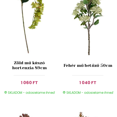
Zöld mű kúszó
Fehér mű betűző 50cm
hortenzia 89cm
1 060 FT
1 040 FT
SKLADOM - odosielame ihneď
SKLADOM - odosielame ihneď