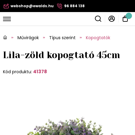
webshop@ewalds.hu
96 884 138
Művirágok
Típus szerint
Kopogtatók
Lila-zöld kopogtató 45cm
41378
Kód produktu: