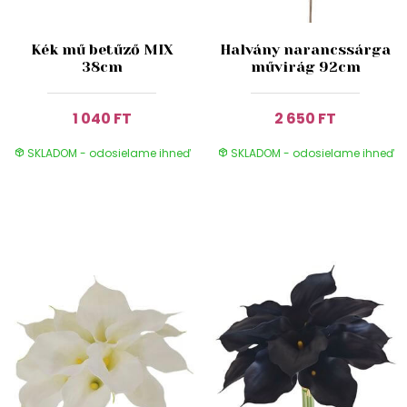
Kék mű betűző MIX
Halvány narancssárga
38cm
művirág 92cm
1 040 FT
2 650 FT
SKLADOM - odosielame ihneď
SKLADOM - odosielame ihneď