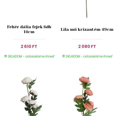
Fehér dália fejek 6db
Lila mű krizantém 49cm
14cm
2 610 FT
2 080 FT
SKLADOM - odosielame ihneď
SKLADOM - odosielame ihneď