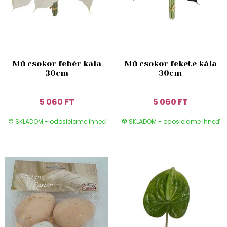
Mű csokor fehér kála
Mű csokor fekete kála
30cm
30cm
5 060 FT
5 060 FT
SKLADOM - odosielame ihneď
SKLADOM - odosielame ihneď