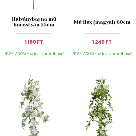
Halványbarna mű
Mű ilex (magyal) 60cm
borostyán 55cm
1 180 FT
1 240 FT
SKLADOM - odosielame ihneď
SKLADOM - odosielame ihneď