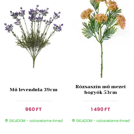
Rózsaszín mű mezei
Mű levendula 39cm
bogyók 53cm
960 FT
1 490 FT
SKLADOM - odosielame ihneď
SKLADOM - odosielame ihneď