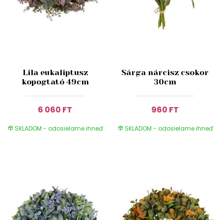
Lila eukaliptusz
Sárga nárcisz csokor
kopogtató 49cm
30cm
6 060 FT
960 FT
SKLADOM - odosielame ihneď
SKLADOM - odosielame ihneď