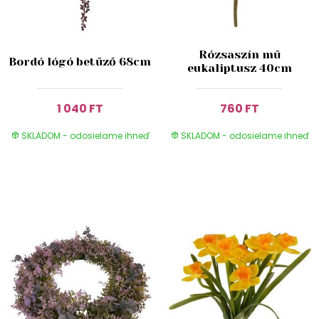
Rózsaszín mű
Bordó lógó betűző 68cm
eukaliptusz 40cm
1 040 FT
760 FT
SKLADOM - odosielame ihneď
SKLADOM - odosielame ihneď