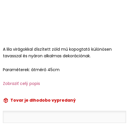
A lila virágokkal díszített zöld mű kopogtató különösen
tavasszal és nyáron alkalmas dekorációnak.
Paraméterek: átmérő 45cm
Zobraziť celý popis
Tovar je dlhodobo vypredaný