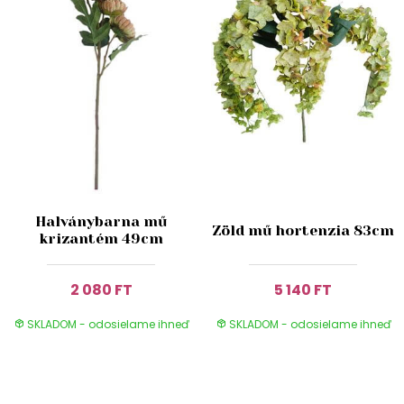
Halványbarna mű
Zöld mű hortenzia 83cm
krizantém 49cm
2 080 FT
5 140 FT
SKLADOM - odosielame ihneď
SKLADOM - odosielame ihneď