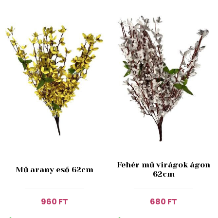
Fehér mű virágok ágon
Mű arany eső 62cm
62cm
960 FT
680 FT