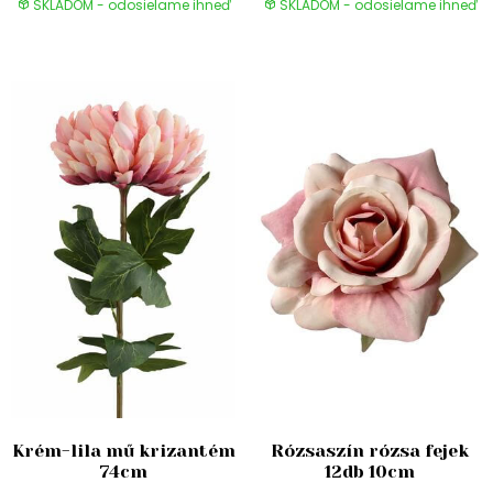
SKLADOM - odosielame ihneď
SKLADOM - odosielame ihneď
Krém-lila mű krizantém
Rózsaszín rózsa fejek
74cm
12db 10cm