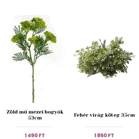
Zöld mű mezei bogyók
Fehér virág köteg 35cm
53cm
1 490 FT
1 850 FT