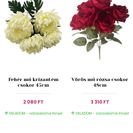
Fehér mű krizantém
Vörös mű rózsa csokor
csokor 45cm
48cm
2 080 FT
3 310 FT
SKLADOM - odosielame ihneď
SKLADOM - odosielame ihneď