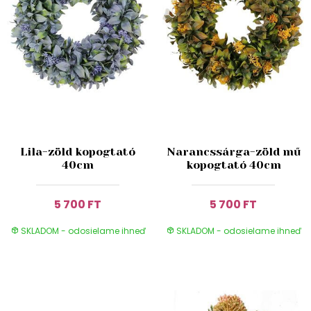
Lila-zöld kopogtató
Narancssárga-zöld mű
40cm
kopogtató 40cm
5 700 FT
5 700 FT
SKLADOM - odosielame ihneď
SKLADOM - odosielame ihneď