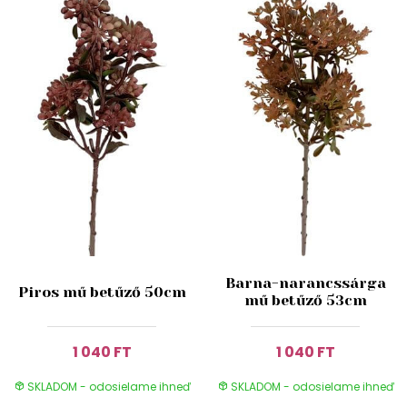
Barna-narancssárga
Piros mű betűző 50cm
mű betűző 53cm
1 040 FT
1 040 FT
SKLADOM - odosielame ihneď
SKLADOM - odosielame ihneď