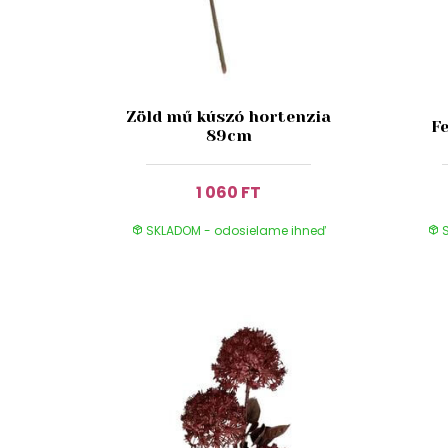
Zöld mű kúszó hortenzia
F
89cm
1 060 FT
SKLADOM - odosielame ihneď
S