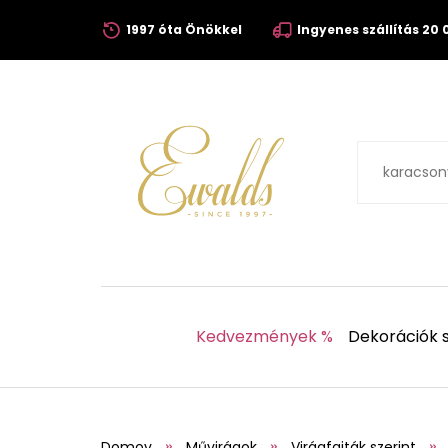
1997 óta Önökkel
Ingyenes szállítás 20 0
Kedvezmények %
Dekorációk s
Domov
Művirágok
Virágfajták szerint