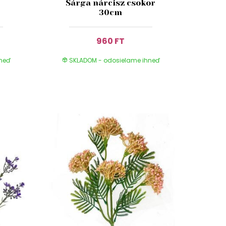
Sárga nárcisz csokor
30cm
960 FT
hneď
SKLADOM - odosielame ihneď