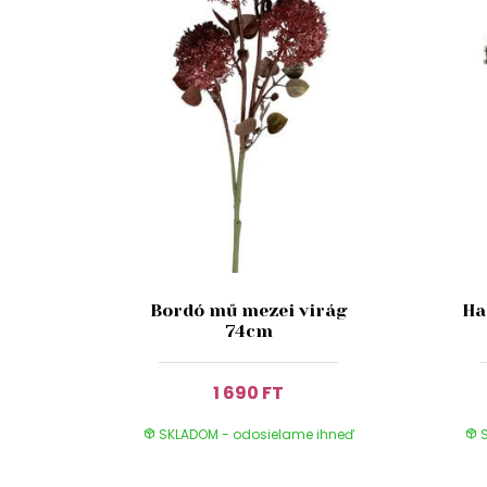
Bordó mű mezei virág
Ha
74cm
1 690 FT
SKLADOM - odosielame ihneď
S