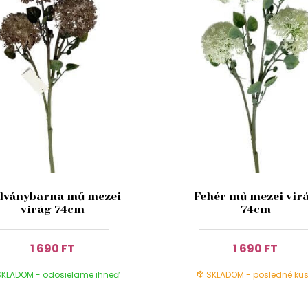
lványbarna mű mezei
Fehér mű mezei vir
virág 74cm
74cm
1 690 FT
1 690 FT
KLADOM - odosielame ihneď
SKLADOM - posledné kus