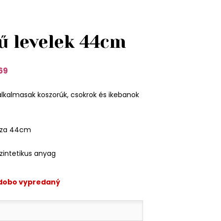
ű levelek 44cm
69
alkalmasak koszorúk, csokrok és ikebanok
sza 44cm
zintetikus anyag
odobo vypredaný