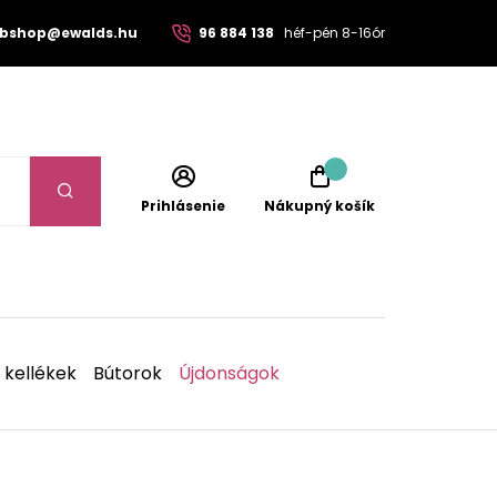
bshop@ewalds.hu
96 884 138
héf-pén 8-16ór
Prihlásenie
Nákupný košík
 kellékek
Bútorok
Újdonságok