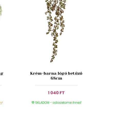
ág
Krém-barna lógó betűző
68cm
1 040 FT
y!
SKLADOM - odosielame ihneď