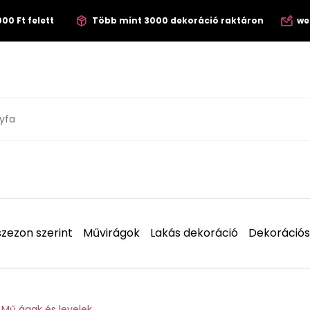
00 Ft felett
Több mint 3000 dekoráció raktáron
we
zezon szerint
Művirágok
Lakás dekoráció
Dekorációs
Mű ágak és levelek