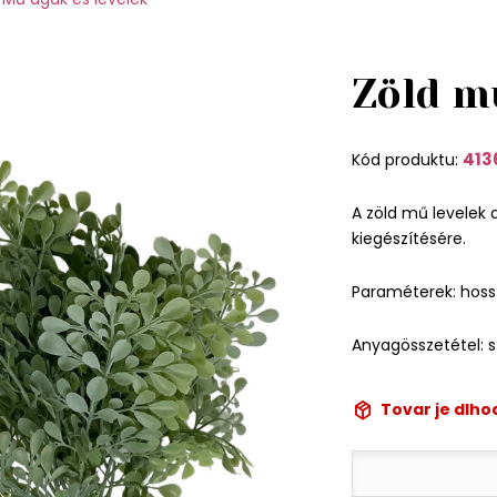
Zöld m
413
Kód produktu:
A zöld mű levelek 
kiegészítésére.
Paraméterek: hos
Anyagösszetétel: s
Tovar je dlh