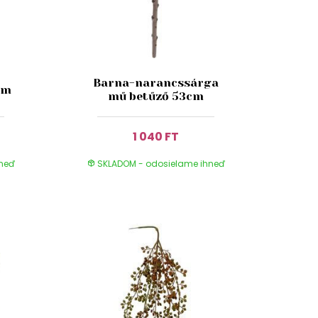
Barna-narancssárga
cm
mű betűző 53cm
1 040 FT
hneď
SKLADOM - odosielame ihneď