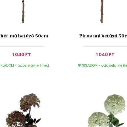
ehér mű betűző 50cm
Piros mű betűző 50
1 040 FT
1 040 FT
KLADOM - odosielame ihneď
SKLADOM - odosielame i