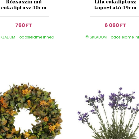
Rózsaszín mű
Lila eukaliptusz
eukaliptusz 40cm
kopogtató 49cm
760 FT
6 060 FT
KLADOM - odosielame ihneď
SKLADOM - odosielame i