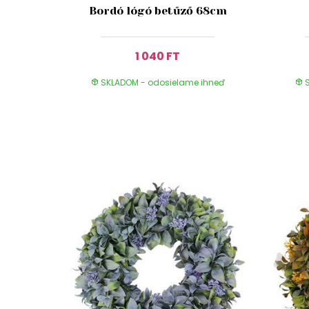
Bordó lógó betűző 68cm
1 040 FT
SKLADOM - odosielame ihneď
S